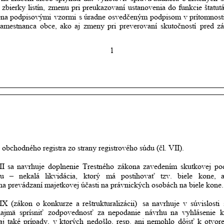
zbierky
listín,
zmenu
pri
preukazovaní
ustanovenia
do
funkcie
štatut
ena
podpisovými
vzormi
s
úradne
osvedčeným
podpisom
v
prítomnost
amestnanca
obce,
ako
aj
zmeny
pri
preverovaní
skutočností
pred
z
1
 obchodného registra zo strany registrového súdu (čl. VII).
II
sa
navrhuje
doplnenie
Trestného
zákona
zavedením
skutkovej
po
nu
–
nekalá
likvidácia,
ktorý
má
postihovať
tzv.
biele
kone,
 na prevádzaní majetkovej účasti na právnických osobách na biele kone.
IX
(zákon
o
konkurze
a
reštrukturalizácii)
sa
navrhuje
v
súvislosti
najmä
sprísniť
zodpovednosť
za
nepodanie
návrhu
na
vyhlásenie
k
aj
také
prípady,
v
ktorých
nedošlo,
resp.
ani
nemohlo
dôjsť
k
otvor