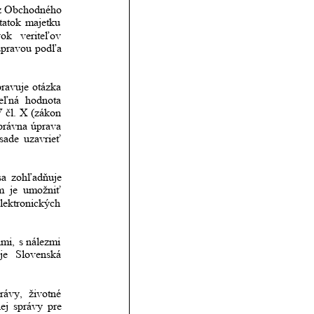
z
Obchodného 
tatok
majetku 
vok
veriteľov                 
úpravou
podľa 
ravuje
otázka 
eľná
hodnota 
V
čl.
X
(zákon        
právna
úprava   
sade
uzavrieť 
sa
zohľadňuje 
m
je
umožniť 
lektronických 
mi,
s
nálezmi 
je
Slovenská 
rávy,
životné 
ej
správy
pre 