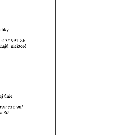
bliky
513/1991
Zb. 
ĺňajú
niektoré 
j únie, 
rou sa mení 
o 30. 