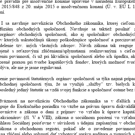
é
pravidlá
pre
insolvenčné
konanie
upravené
v
nariadení
Európske
2015/848
z
20.
mája
2015
o
insolvenčnom
konaní
(Ú.
v.
EÚ
L
1
ní.
I
sa
navrhuje
novelizácia
Obchodného
zákonníka,
ktorej
cieľom
fúziám
obchodných
spoločností.
Navrhuje
sa
taktiež
posilniť
orgánov
obchodných
spoločností,
ako
aj
spoločníkov
obchodnýc
v
ktorých
uskutočňujú
úkony
poškodzujúce
spoločnosť
a
precizova
delenie
tzv.
iných
vlastných
zdrojov.
Návrh
zákona
tak
reaguje
ojené
s
reťazovými
zlúčeniami/splynutiami
realizovanými
s
cieľ
eniu
povinností,
či
už
pri
likvidácii
spoločností
alebo
ich
úpadku,
a
orené
praxou
pri
tvorbe
kapitálových
fondov,
ktorých
možnosť
tvo
lýva, ale nie je jasne regulovaná.
enie
povinností
štatutárnych
orgánov
spoločností
sa
týka
najmä
prípa
bchodnej
spoločnosti
tým,
že
sa
využijú
„služby“
tzv.
bielych
k
osledný jediný štatutár sa vzdá svojej funkcie a spoločnosť ostane bez š
dväznosti
na
novelizáciu
Obchodného
zákonníka
sa
v
ďalších
upuje
do
Exekučného
poriadku
vo
väzbe
na
právnu
úpravu
diskvalifi
tovníctve
a
zákona
o
dani
z
príjmov
vo
vzťahu
k
úprave
kapit
akcionárov
(čl.
V
a
VIII),
zákona
o
sociálnom
poistení
vo
vzťahu
úhlasu
Sociálnej
poisťovne
v
súvislosti
s
údajmi
zapísanými
v
obch
zákona
o
obchodnom
registri,
pokiaľ
ide
o
zavedenie
povinnost
na
zlúčení
alebo
splynutí
dať
vyhotoviť
správu
audítora
o
zistených
s