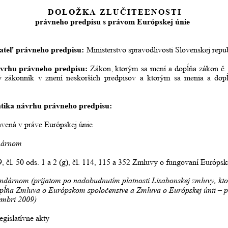
DOLOŽKA ZLUČITEĽNOSTI
právneho predpisu s právom Európskej únie 
ateľ právneho predpisu:
 Ministerstvo spravodlivosti Slovenskej repu
vrhu
právneho
predpisu:
Zákon,
ktorým
sa
mení
a
dopĺňa
zákon
č.
ý
zákonník
v
znení
neskorších
predpisov
a
ktorým
sa
menia
a
dop
tika návrhu právneho predpisu:
avená v práve Európskej únie
márnom
9, čl. 50 ods. 1 a 2 (g), čl. 114, 115 a 352 Zmluvy o fungovaní Európske
ndárnom (prijatom po nadobudnutím platnosti Lisabonskej zmluvy, kto
pĺňa Zmluva o Európskom spoločenstve a Zmluva o Európskej únii – p
mbri 2009)
legislatívne akty 