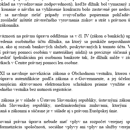
oklad
na
vyvodzovanie
zodpovednosti),
keďže
dlžník
bol
vymazaný
konanie
o
návrhu
na
vyhlásenie
konkurzu
bolo
zastavené
pre
nedos
ž
sa
navrhuje
riešiť
prípady
svojvoľného
popierania
pohľadá
zosúladiť
inštitút
záverečného
vyrovnania
ziskov
a
strát
s
právnou
zákonníka.
väznosti
na
právnu
úpravu
oddlženia
sa
v
čl.
IV
(zákon
o
bankách)
up
vedenia
osobitného
účtu
dlžníka,
na
ktorý
sa
poukáže
nepostihnut
ka,
ako
aj
rozsah
bankových
služieb,
poskytovaných
k
tomuto
účtu.
í
právnej
pomoci
osobám
v
materiálnej
núdzi)
sa
precizuje
súčasná
medziť
špekuláciám
pri
osobnom
bankrote
tak,
že
dlžník
môže
v
zá
tkach v Centre právnej pomoci len osobne.
XI
sa
navrhuje
novelizácia
zákona
o
Obchodnom
vestníku,
ktorou
úprava
autentifikácie
podľa
zákona
o
e-Governmente,
a
jej
účelo
onujúcim
aktivovanou
elektronickou
schránkou
priame
využitie
e
dného vestníka bez nutnosti registrácie. 
zákona
je
v
súlade
s
Ústavou
Slovenskej
republiky,
ústavnými
zákon
údu
Slovenskej
republiky,
medzinárodnými
zmluvami,
ktorými
zaná a zákonmi a súčasne je v súlade aj s právom Európskej únie.
ovaná
právna
úprava
nebude
mať
vplyv
na
rozpočet
verejnej
sp
formatizáciu
spoločnosti,
sociálne
vplyvy
ani
vplyv
na
služby
verejn