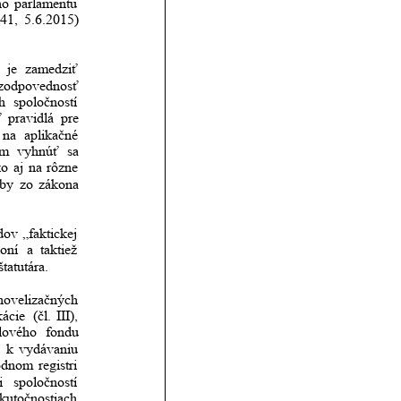
ho
parlamentu    
41,
5.6.2015)         
je
zamedziť 
zodpovednosť 
h
spoločností         
ť
pravidlá
pre 
na
aplikačné 
om
vyhnúť
sa 
ko
aj
na
rôzne 
rby
zo
zákona 
dov
„faktickej 
oní
a
taktiež 
tatutára.
novelizačných 
kácie
(čl.
III), 
álového
fondu 
k
vydávaniu 
odnom
registri 
i
spoločností 
kutočnostiach 