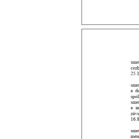
sme
cez
25.
sme
a
d
spol
sme
a
i
záv
16.
sme
men