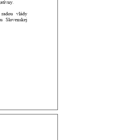
atívny. 
radou
vlády 
ou
Slovenskej 