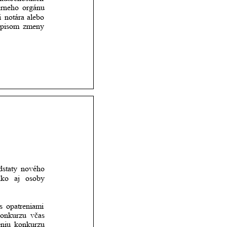
árneho
orgánu 
i
notára
alebo 
ápisom
zmeny 
dstaty
nového 
ako
aj
osoby 
s
opatreniami 
onkurzu
včas         
eniu
konkurzu 