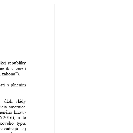
kej
republiky 
onník
v
znení 
 zákona“). 
sti
s
plnením 
h
úloh
vlády 
ícia
smernice 
neného
know-
6.2016),
a
to             
xového
typu. 
zavádzajú
aj 