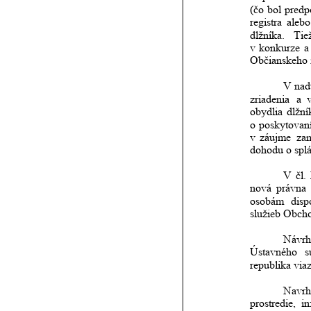
(čo
bol
predp
registra
alebo
dlžníka.
Tie
v
konkurze
a
Občianskeho 
V
nad
zriadenia
a
obydlia
dlžní
o
poskytovan
v
záujme
za
dohodu o splá
V
čl.
nová
právna
osobám
disp
služieb Obcho
Návrh
Ústavného
s
republika via
Navrh
prostredie,
in