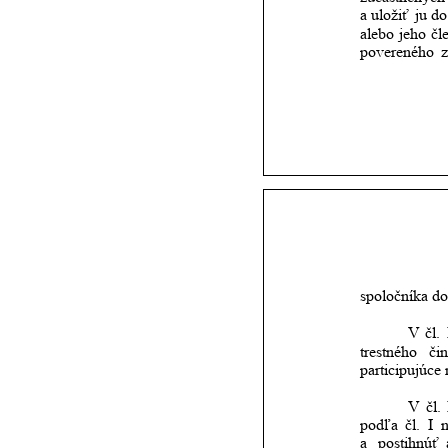
a
uložiť
ju
do
alebo
jeho
čl
povereného
z
spoločníka do
V
čl.
trestného
či
participujúce
V
čl.
podľa
čl.
I
a 
postihnúť