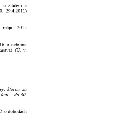
1
o
zlúčení
a 
0,
29.4.2011) 
mája
2015 
16
o
ochrane 
omstva)
(Ú.
v. 
vy,
ktorou
sa 
únii
–
do
30. 
2
o dohodách 