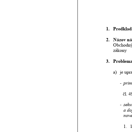
1.
Predklad
2.
Názov
ná
Obchodn
zákony
3.
Problema
a)
je upr
-
pri
čl. 4
-
seku
a do
nove
1.