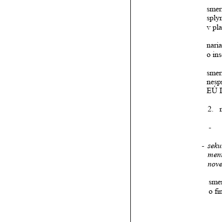
smer
splyn
v pl
nari
o in
smer
nesp
EÚ L
2.
-
-
sek
men
nov
sme
o fi