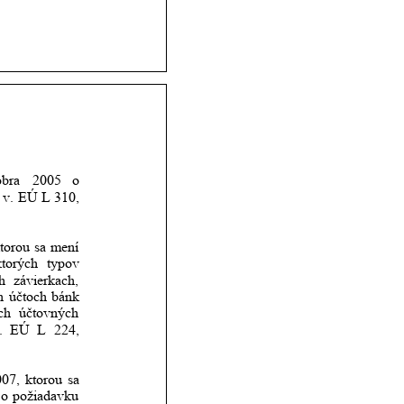
óbra
2005
o 
v.
EÚ
L
310, 
torou
sa
mení 
ktorých
typov 
h
závierkach, 
h
účtoch
bánk 
ch
účtovných 
.
EÚ
L
224, 
007,
ktorou
sa 
o
požiadavku 