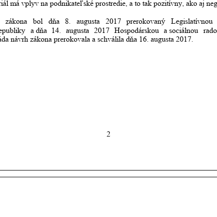
ál má vplyv na podnikateľské prostredie, a to tak pozitívny, ako aj neg
zákona
bol
dňa
8.
augusta
2017
prerokovaný
Legislatívnou
epubliky
a dňa
14.
augusta
2017
Hospodárskou
a sociálnou
rad
áda návrh zákona prerokovala a schválila dňa 16. augusta 2017.
2