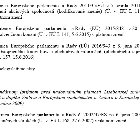
nica
Európskeho
parlamentu
a
Rady
2011/35/EÚ
z
5.
apríla
201
utí
akciových
spoločností
(kodifikované
znenie)
(Ú.
v.
EÚ
L
11
atnom znení
adenie
Európskeho
parlamentu
a Rady
(EÚ)
2015/848
z 20.
solvenčnom konaní (Ú. v EÚ L 141, 5.6.2015) v platnom znení
nica
Európskeho
parlamentu
a
Rady
(EÚ)
2016/943
z
8.
júna
20
rístupneného
know-how
a
obchodných
informácií
(obchodného
taj
 157, 15.6.2016)
nelegislatívne akty
undárnom
(prijatom
pred
nadobudnutím
platnosti
Lisabonskej
zmlu
í
a
dopĺňa
Zmluva
o
Európskom
spoločenstve
a
Zmluva
o
Európskej
embra 2009)
rnica
Európskeho
parlamentu
a Rady
č.
2002/47/ES
zo
6.
júna
200
nančných zárukách (Ú. v. ES L 168, 27.6.2002) v platnom znení