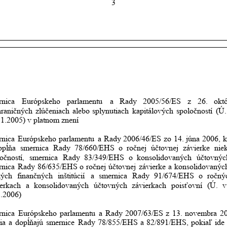
3
rnica
Európskeho
parlamentu
a
Rady
2005/56/ES
z
26.
okt
hraničných
zlúčeniach
alebo
splynutiach
kapitálových
spoločností
(Ú.
11.2005) v platnom znení
rnica
Európskeho
parlamentu
a
Rady
2006/46/ES
zo
14.
júna
2006,
k
opĺňa
smernica
Rady
78/660/EHS
o
ročnej
účtovnej
závierke
nie
očností,
smernica
Rady
83/349/EHS
o
konsolidovaných
účtovnýc
rnica
Rady
86/635/EHS
o
ročnej
účtovnej
závierke
a
konsolidovanýc
ných
finančných
inštitúcií
a
smernica
Rady
91/674/EHS
o
ročný
ierkach
a
konsolidovaných
účtovných
závierkach
poisťovní
(Ú.
v
8.2006)
rnica
Európskeho
parlamentu
a
Rady
2007/63/ES
z
13.
novembra
2
ia
a
dopĺňajú
smernice
Rady
78/855/EHS
a
82/891/EHS,
pokiaľ
ide