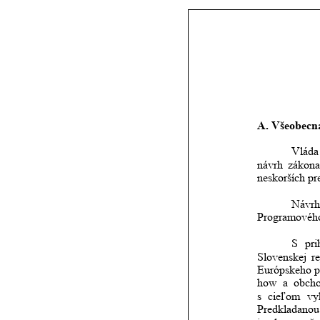
A. Všeobecná
Vláda
návrh
zákona
neskorších pr
Návrh
Programového 
S
pri
Slovenskej
r
Európskeho
p
how
a
obch
s
cieľom
vy
Predkladanou