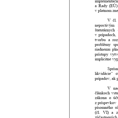
implementačn
a
Rady
(EÚ)
v platnom zne
V
čl.
nepoctivým
štatutárnych
v
prípadoch,
tvorbu
a
roz
problémy
sp
riadnemu
pln
prístupy
vytv
implicitne vyp
Sprísn
likvidácie“
o
prípadov, ak p
V
na
článkoch
vst
zákona
o
úč
z príspevkov
písomného
s
(čl.
VI)
a
zúčastnených