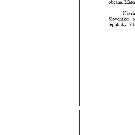
občana. Materi
Návrh
Slovenskej
r
republiky. Vl