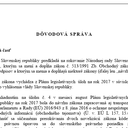
DÔVODOVÁ SPRÁVA
 časť 
Slovenskej
republiky
predkladá
na
rokovanie
Národnej
rady
Slovens
,
ktorým
sa
mení
a
dopĺňa
zákon
č.
513/1991
Zb.
Obchodný
zák
edpisov a ktorým sa menia a dopĺňajú niektoré zákony (ďalej len „návrh
zákona
vychádza
z
Plánu
legislatívnych
úloh
na
rok
2017
v
súvislo
vyhlásenia vlády Slovenskej republiky.
hliadnutím
na
úlohu
č.
4
v
mesiaci
august
Plánu
legislatívnyc
epubliky
na
rok
2017
bola
do
návrhu
zákona
zapracovaná
aj
transpoz
arlamentu
a
Rady
(EÚ)
2016/943
z
8.
júna
2016
o
ochrane
nesprístup
odných
informácií
(obchodného
tajomstva)
(Ú.
v.
EÚ
L
157,
15.
hnúť
sa
súčasnému
prerokúvaniu
dvoch
novelizácií
zákona
kóde
právnou
úpravou
sa
do
slovenského
právneho
poriadku