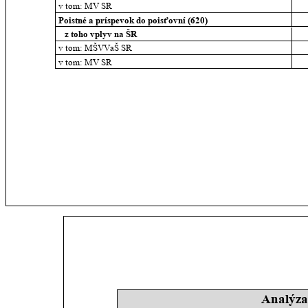
v tom: MV SR
Poistné a príspevok do poisťovní (620)
   z toho vplyv na ŠR
v tom: MŠVVaŠ SR
v tom: MV SR
Analýza