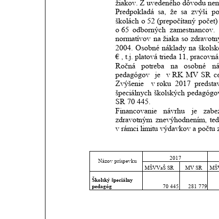
žiakov. Z uvedeného dôvodu nemá
Predpokladá
sa,
že
sa
zvýši
po
školách
o 52
(prepočítaný
počet)
o 65
odborných
zamestnancov.
normatívov
na
žiaka
so
zdravot
2004.
Osobné
náklady
na
škols
€ , t.j. platová trieda 11, pracov
Ročná
potreba
na
osobné
ná
pedagógov 
je 
v RK
MV
SR
c
Zvýšenie 
v roku
2017
predsta
špeciálnych
školských
pedagógo
SR 70 445.
Financovanie
návrhu
je
zabe
zdravotným
znevýhodnením,
te
v rámci limitu výdavkov a počtu 
2017
Názov príspevku
MŠVVaŠ SR
MV SR
MŠ
Školský špeciálny 
pedagóg
70 445
281 779