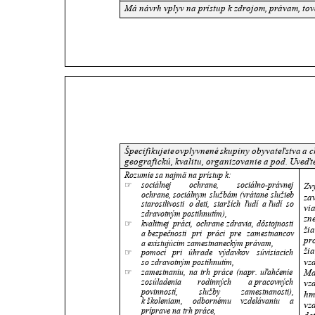
Má návrh vplyv na prístup k zdrojom, právam, to
Špecifikujete
ovplyvnené
skupiny
obyvateľstva
a c
geografickú, kvalitu, organizovanie a pod. Uveďt
Rozumie sa najmä na prístup k:
☞
sociálnej
ochrane,
sociálno-právnej 
Zv
ochrane,
sociálnym
službám
(vrátane
služieb 
za
starostlivosti
o deti,
starších
ľudí
a ľudí
so 
vi
zdravotným postihnutím), 
zn
☞
kvalitnej
práci,
ochrane
zdravia,
dôstojnosti 
ži
a bezpečnosti
pri
práci
pre
zamestnancov 
pr
a existujúcim zamestnaneckým právam,
ži
☞
pomoci
pri
úhrade
výdavkov
súvisiacich 
vz
so zdravotným postihnutím, 
☞
zamestnaniu,
na
trh
práce
(napr.
uľahčenie 
Ma
zosúladenia
rodinných
a pracovných 
vz
povinností,
služby
zamestnanosti), 
hm
k školeniam,
odbornému
vzdelávaniu
a 
vz
príprave na trh práce,