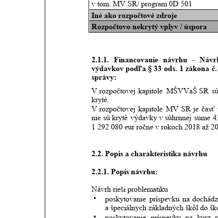
v tom: MV SR/ program 0D 501
Iné ako rozpočtové zdroje
Rozpočtovo nekrytý vplyv / úspora
2.1.1.
Financovanie
návrhu
-
Návr
výdavkov
podľa
§
33
ods.
1
zákona
č.
správy:
V rozpočtovej
kapitole
MŠVVaŠ
SR
s
kryté.
V rozpočtovej
kapitole
MV
SR
je
časť
nie
sú
kryté
výdavky
v súhrnnej
sume
4
1 292 080
eur ročne v rokoch 2018 až 20
2.2. Popis a charakteristika návrhu
2.2.1. Popis návrhu:
Návrh rieši problematiku 
•
poskytovanie
príspevku
na
dochádz
a špeciálnych základných škôl do ško
•
poskytovanie
príspevku
na
kurz