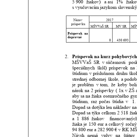
5 900
žiakov)
a asi
1%
žiako
s vyučovacím jazykom slovenským
2017
Názov 
príspevku
MŠVVaŠ SR
MV SR
MŠ
Príspevok
na 
dopravné
0
430 693
2.
Príspevok na kurz pohybových 
MŠVVaŠ
SR
v súčasnosti
posk
špeciálnych
škôl)
príspevok
na
štúdium
v príslušnom
druhu
ško
strednej
odbornej
škole,
a podob
je
problém
v tom,
že
keby
boli
nárok
na
2
príspevky
(
1x
v ZŠ
aby
sa
na
žiaka
osemročného
gy
štúdium,
raz
počas
štúdia
v 
1.
Dopad sa dotýka len nákladov na 
Dopad
sa
týka
celkom
2 518
žia
a
1
886
žiakov 
financovanýc
žiaka je
150
eur
a celkový
ročný
94 800 
eur a 282 900 € v RK 
Návrh
nemá
vplyv
na
štátny