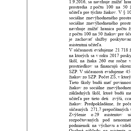
1.9.2016,
sa
navrhuje
znížiť
hra
prostredia
z počtu
100
na
50
učiteľa
pre
týchto
žiakov.
V
§
1
sociálne
znevýhodneného
prostr
sociálne
znevýhodneného
prostr
navrhuje
znížiť
hranica
počtu
ž
z počtu
100
na
50
žiakov
pre
úč
je
zachovať
služby
poskytova
asistentmi učiteľa. 
V súčasnosti
evidujeme
21 718
na
ktorých
sa
v roku
2017
posky
škôl,
na
žiaka
260
eur
ročne
v
prostriedkov
sa
financujú
okre
SZP.
V súčasnosti
evidujeme
45
žiakov
zo
SZP.
Počet
ZŠ,
v ktor
Tieto
školy
budú
mať
povinnos
žiakov
zo
sociálne
znevýhodne
základných
škôl,
ktoré
budú
m
učiteľa
pre
tieto
deti 
zvýši,
cc
žiakov.
Predpokladáme,
že
poče
súčasných 
271,7
prepočítaných
Zvýšenie
o 29
asistentov
u
rozpočtovaných
pod
nenorma
podmienok
na
výchovu
a vzdel
Osobné
náklady
na
asistenta
u