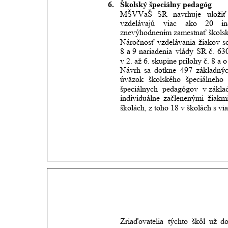
6.
Školský špeciálny pedagóg
MŠVVaŠ
SR
navrhuje
uložiť
vzdelávajú
viac
ako
20
i
znevýhodnením zamestnať školsk
Náročnosť
vzdelávania
žiakov
s
8
a 9
nariadenia
vlády
SR
č.
63
v 2. až 6. skupine prílohy č. 8 a 
Návrh
sa
dotkne
497
základný
úväzok
školského
špeciálneho
špeciálnych
pedagógov
v zákla
individuálne
začlenenými
žiakm
školách, z toho 18 v školách s vi
Zriaďovatelia
týchto
škôl
už
do