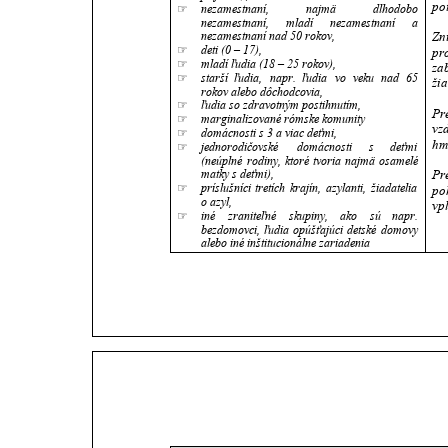
po
☞
nezamestnaní,
najmä
dlhodobo 
nezamestnaní,
mladí
nezamestnaní
a 
nezamestnaní nad 50 rokov,
Zn
☞
deti (0 – 17),
pr
☞
mladí ľudia (18 – 25 rokov),
za
☞
starší
ľudia,
napr.
ľudia
vo
veku
nad
65 
ži
rokov alebo dôchodcovia,
☞
ľudia so zdravotným postihnutím,
Pr
☞
marginalizované rómske komunity 
vz
☞
domácnosti s 3 a viac deťmi,
hm
☞
jednorodičovské
domácnosti
s
deťmi 
(neúplné
rodiny,
ktoré
tvoria
najmä
osamelé 
matky s deťmi),
Pr
☞
príslušníci
tretích
krajín,
azylanti,
žiadatelia 
po
o azyl,
vp
☞
iné
zraniteľné
skupiny,
ako
sú
napr. 
bezdomovci,
ľudia
opúšťajúci
detské
domovy 
alebo iné inštitucionálne zariadenia