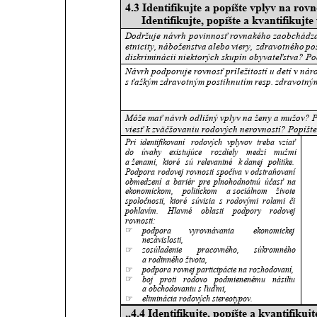
4.3 Identifikujte a popíšte vplyv na rovno
Identifikujte, popíšte a kvantifikujt
Dodržuje
návrh
povinnosť
rovnakého
zaobchádz
etnicity,
náboženstva
alebo
viery,
zdravotného
po
diskriminácii niektorých skupín obyvateľstva? Po
Návrh podporuje rovnosť príležitostí u detí v ná
s ťažkým zdravotným postihnutím resp. zdravotný
Môže mať návrh odlišný vplyv na ženy a mužov? 
viesť k zväčšovaniu rodových nerovností? Popíšte
Pri
identifikovaní
rodových
vplyvov
treba
vziať 
do
úvahy
existujúce
rozdiely
medzi
mužmi 
a ženami,
ktoré
sú
relevantné
k danej
politike. 
Podpora
rodovej
rovnosti
spočíva
v odstraňovaní 
obmedzení
a
bariér
pre
plnohodnotnú
účasť
na 
ekonomickom,
politickom
a sociálnom
živote 
spoločnosti,
ktoré
súvisia
s
rodovými
rolami
či 
pohlavím.
Hlavné
oblasti
podpory
rodovej 
rovnosti:
☞
podpora
vyrovnávania
ekonomickej 
nezávislosti, 
☞
zosúladenie
pracovného,
súkromného 
a rodinného života, 
☞
podpora rovnej participácie na rozhodovaní, 
☞
boj
proti
rodovo
podmienenému
násiliu 
a obchodovaniu s ľuďmi, 
☞
eliminácia rodových stereotypov.
„4.4 Identifikujte, popíšte a kvantifiku