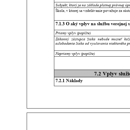
Subjekt, ktorý je na základe platnej právnej ú
Škola, v ktorej sa vzdelávanie považuje za sús
7.1.3 O aký vplyv na službu verejnej 
Priamy vplyv (popíšte) 
Zákonný
zástupca
žiaka
nebude
musieť
kaž
oslobodenie žiaka od vyučovania niektorého 
Nepriamy vplyv (popíšte) 
7.2 Vplyv služ
7.2.1 Náklady 