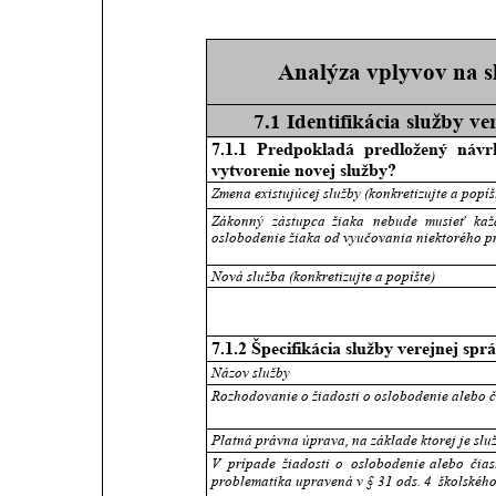
Analýza vplyvov na s
7.1 Identifikácia služby v
7.1.1
Predpokladá
predložený
návr
vytvorenie novej služby?
Zmena existujúcej služby (konkretizujte a popíš
Zákonný
zástupca
žiaka
nebude
musieť
kaž
oslobodenie žiaka od vyučovania niektorého p
Nová služba (konkretizujte a popíšte)
7.1.2 Špecifikácia služby verejnej sp
Názov služby 
Rozhodovanie o žiadosti o oslobodenie alebo 
Platná právna úprava, na základe ktorej je slu
V
prípade
žiadosti
o
oslobodenie
alebo
čias
problematika upravená v § 31 ods. 4  školskéh