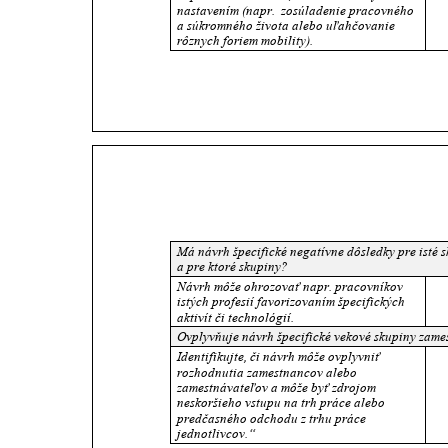
nastavením (napr.  zosúladenie pracovného 
a súkromného života alebo uľahčovanie 
rôznych foriem mobility).
Má návrh špecifické negatívne dôsledky pre isté s
a pre ktoré skupiny?
Návrh môže ohrozovať napr. pracovníkov 
istých profesií favorizovaním špecifických 
aktivít či technológií.
Ovplyvňuje návrh špecifické vekové skupiny zam
Identifikujte, či návrh môže ovplyvniť 
rozhodnutia zamestnancov alebo 
zamestnávateľov a môže byť zdrojom 
neskoršieho vstupu na trh práce alebo 
predčasného odchodu z trhu práce 
jednotlivcov.“