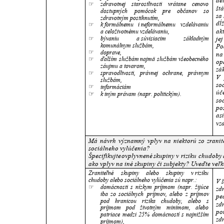
det
☞
zdravotnej
starostlivosti
vrátane
cenovo 
št
dostupných
pomôcok
pre
občanov
so 
sa
zdravotným postihnutím, 
dĺ
☞
k formálnemu
i neformálnemu
vzdelávaniu 
ak
a celoživotnému vzdelávaniu, 
☞
bývaniu
a súvisiacim
základným 
jej
komunálnym službám,
Po
☞
doprave,
na
☞
ďalším
službám
najmä
službám
všeobecného 
op
záujmu a tovarom,
zá
☞
spravodlivosti,
právnej
ochrane,
právnym 
V
službám,
so
☞
informáciám
úč
☞
k iným právam (napr. politickým).
so
po
as
vz
Má
návrh
významný
vplyv
na
niektorú
zo
zrani
sociálneho vylúčenia? 
Špecifikujte
ovplyvnené
skupiny
v
riziku
chudoby
ako vplyv na iné skupiny či subjekty? Uveďte veľ
Zraniteľné
skupiny
alebo
skupiny
v riziku 
chudoby alebo sociálneho vylúčenia sú napr.:
V 
☞
domácnosti
s
nízkym
príjmom
(napr.
žijúce 
zd
iba
zo
sociálnych
príjmov,
alebo
z
príjmov 
pe
pod
hranicou
rizika
chudoby,
alebo
s 
zd
príjmom
pod
životným
minimom,
alebo 
po
patriace
medzi
25%
domácností
s
najnižším 
zd
príjmom),