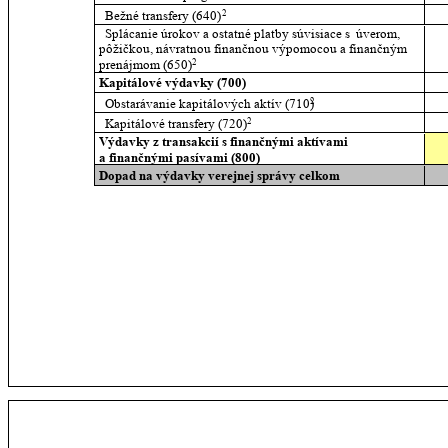
  Bežné transfery (640)
2
  Splácanie úrokov a ostatné platby súvisiace s  úverom, 
pôžičkou, návratnou finančnou výpomocou a finančným 
prenájmom (650)
2
Kapitálové výdavky (700)
  Obstarávanie kapitálových aktív (710)
2
  Kapitálové transfery (720)
2
Výdavky z transakcií s finančnými aktívami 
a finančnými pasívami (800)
Dopad na výdavky verejnej správy celkom