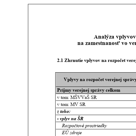
Analýza vplyvov 
na zamestnanosť vo ver
2.1 Zhrnutie vplyvov na rozpočet vere
Vplyvy na rozpočet verejnej správ
Príjmy verejnej správy celkom
v tom: MŠVVaŠ SR
v tom: MV SR
z toho:  
- vplyv na ŠR
Rozpočtové prostriedky
EÚ zdroje