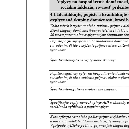
Vplyvy na hospodárenie domácností,
sociálnu inklúziu, rovnosť príleži
4.1 Identifikujte, popíšte a kvantifikujt
ovplyvnené skupiny domácností, ktoré b
Vedie návrh k zvýšeniu alebo zníženiu príjmov al
Ktoré skupiny domácností/obyvateľstva sú takto 
Sú medzi potenciálne ovplyvnenými skupinami sku
Popíšte 
pozitívny
 vplyv na hospodárenie domácnos
s uvedením, či ide o zvýšenie príjmov alebo zníženi
výdavkov:
Špecifikujte 
pozitívne
 ovplyvnené skupiny:
Popíšte 
negatívny 
vplyv na hospodárenie domácno
s uvedením, či ide o zníženie príjmov alebo zvýšeni
výdavkov:
Špecifikujte 
negatívne
 ovplyvnené skupiny:
Špecifikujte ovplyvnené skupiny 
v riziku chudoby a
sociálneho vylúčenia
 a popíšte vplyv:
Kvantifikujte rast alebo pokles príjmov/výdavkov 
a počet obyvateľstva/domácností ovplyvnených p
V prípade vyššieho počtu ovplyvnených skupín dop