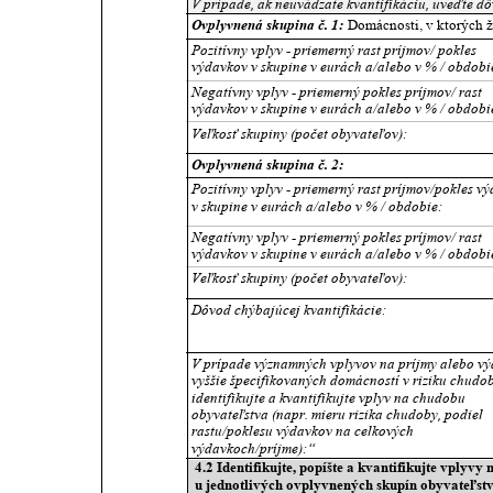
V prípade, ak neuvádzate kvantifikáciu, uveďte dô
Ovplyvnená skupina č. 1:
 Domácnosti, v ktorých 
Pozitívny vplyv - priemerný rast príjmov/ pokles 
výdavkov v skupine v eurách a/alebo v % / obdobi
Negatívny vplyv - priemerný pokles príjmov/ rast 
výdavkov v skupine v eurách a/alebo v % / obdobie
Veľkosť skupiny (počet obyvateľov):
Ovplyvnená skupina č. 2:
Pozitívny vplyv - priemerný rast príjmov/pokles v
v skupine v eurách a/alebo v % / obdobie:
Negatívny vplyv - priemerný pokles príjmov/ rast 
výdavkov v skupine v eurách a/alebo v % / obdobie
Veľkosť skupiny (počet obyvateľov):
Dôvod chýbajúcej kvantifikácie:
V prípade významných vplyvov na príjmy alebo vý
vyššie špecifikovaných domácností v riziku chudob
identifikujte a kvantifikujte vplyv na chudobu 
obyvateľstva (napr. mieru rizika chudoby, podiel 
rastu/poklesu výdavkov na celkových 
výdavkoch/príjme):“
4.2 Identifikujte, popíšte a kvantifikujte vplyv
u jednotlivých ovplyvnených skupín obyvateľstva