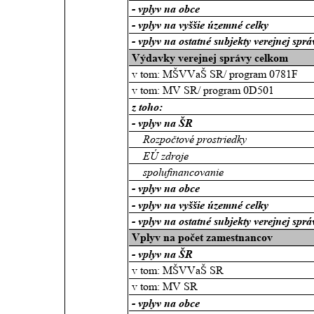
- vplyv na obce
- vplyv na vyššie územné celky
- vplyv na ostatné subjekty verejnej sprá
Výdavky verejnej správy celkom
v tom: MŠVVaŠ SR/ program 0781F
v tom: MV SR/ program 0D501
z toho: 
- vplyv na ŠR
Rozpočtové prostriedky
    EÚ zdroje
    spolufinancovanie
- vplyv na obce
- vplyv na vyššie územné celky
- vplyv na ostatné subjekty verejnej sprá
Vplyv na počet zamestnancov 
- vplyv na ŠR
v tom: MŠVVaŠ SR
v tom: MV SR
- vplyv na obce