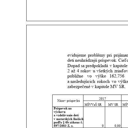
evidujeme
problémy
pri
prijíman
deti neuhrádzajú príspevok. Cieľ
Dopad
sa
predpokladá
v kapitole
2
až
4
rokov
u
všetkých
zriaďo
približne
vo
výške
162,756
a nasledujúcich
rokoch
vo
výšk
zabezpečené v 
kapitole MV SR.
2017
Názov príspevku
MŠVVaŠ SR
MV SR
MŠ
Príspevok na 
výchovu 
a vzdelávanie detí 
v materských školách 
podľa § 6b zákona č. 
597/2003 Z. z.
0
0,00