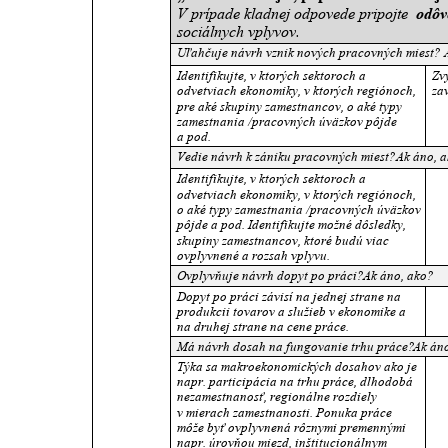
V prípade kladnej odpovede pripojte 
odôv
sociálnych vplyvov. 
Uľahčuje návrh vznik nových pracovných miest? Ak
Identifikujte, v ktorých sektoroch a 
Zv
odvetviach ekonomiky, v ktorých regiónoch, 
za
pre aké skupiny zamestnancov, o aké typy 
zamestnania /pracovných úväzkov pôjde 
a pod. 
Vedie návrh k zániku pracovných miest?
Ak áno, a
Identifikujte, v ktorých sektoroch a 
odvetviach ekonomiky, v ktorých regiónoch, 
o aké typy zamestnania /pracovných úväzkov 
pôjde a pod. Identifikujte možné dôsledky, 
skupiny zamestnancov, ktoré budú viac 
ovplyvnené a rozsah vplyvu.
Ovplyvňuje návrh dopyt po práci?
Ak áno, ako? 
Dopyt po práci závisí na jednej strane na 
produkcii tovarov a služieb v ekonomike a 
na druhej strane na cene práce.
Má návrh dosah na fungovanie trhu práce?
Ak áno
Týka sa makroekonomických dosahov ako je 
napr. participácia na trhu práce, dlhodobá 
nezamestnanosť, regionálne rozdiely 
v mierach zamestnanosti.
Ponuka práce 
môže byť ovplyvnená rôznymi premennými 
napr. úrovňou miezd, inštitucionálnym 