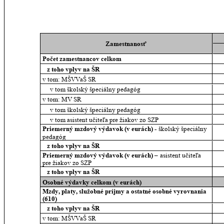
Zamestnanosť
Počet zamestnancov celkom
   z toho vplyv na ŠR
v tom: MŠVVaŠ SR
     v tom školský špeciálny pedagóg
v tom: MV SR
     v tom školský špeciálny pedagóg
     v tom asistent učiteľa pre žiakov zo SZP
Priemerný mzdový výdavok (v eurách) - 
školský špeciálny 
pedagóg
   z toho vplyv na ŠR
Priemerný mzdový výdavok (v eurách) – 
asistent učiteľa 
pre žiakov zo SZP
   z toho vplyv na ŠR
Osobné výdavky celkom (v eurách)
Mzdy, platy, služobné príjmy a ostatné osobné vyrovnania 
(610)
   z toho vplyv na ŠR
v tom: MŠVVaŠ SR