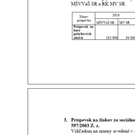
MŠVVaŠ SR a RK MV SR.
2018
Názov 
príspevku
MŠVVaŠ SR
MV SR
Príspevok
na 
kurz 
pobybových 
aktivít
282 900
94 80
3.
Príspevok na žiakov zo sociáln
597/2003 Z. z.
Vzhľadom
na
zmeny
uvedené
v