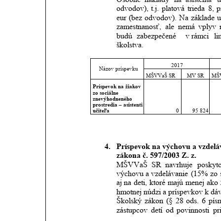
odvodov),
t.j.
platová
trieda
8,
p
eur
(bez
odvodov).
Na
základe
u
zamestnanosť,
ale
nemá
vplyv
budú
zabezpečené 
v rámci
li
školstva. 
2017
Názov príspevku
MŠVVaŠ SR
MV SR
MŠ
Príspevok na žiakov 
zo sociálne 
znevýhodneného 
prostredia – asistenti 
učiteľa
0
95 824
4.
Príspevok na výchovu a vzdeláv
zákona č. 597/2003 Z. z.
MŠVVaŠ
SR
navrhuje
poskyt
výchovu
a vzdelávanie
(15%
zo
aj
na
deti,
ktoré
majú
menej
ako
hmotnej núdzi a príspevkov k dáv
Školský
zákon
(§
28
ods.
6
pís
zástupcov
detí
od
povinnosti
pr