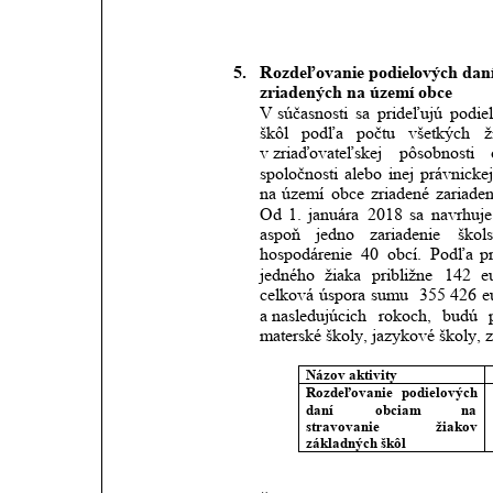
5.
Rozdeľovanie podielových daní
zriadených na území obce
V súčasnosti
sa
prideľujú
podie
škôl
podľa
počtu
všetkých
ž
v zriaďovateľskej
pôsobnosti
spoločnosti
alebo
inej
právnickej
na
území
obce
zriadené
zariaden
Od
1.
januára
2018
sa
navrhuje
aspoň
jedno
zariadenie
škol
hospodárenie
40
obcí.
Podľa
p
jedného
žiaka
približne
142
e
celková
úspora
sumu 
355 426
e
a nasledujúcich
rokoch,
budú
materské školy, jazykové školy, z
Názov aktivity
Rozdeľovanie
podielových 
daní
obciam
na 
stravovanie
žiakov 
základných škôl