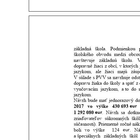
základná
škola.
Podmienkou
školského
obvodu
medzi
obco
navštevuje
základnú
školu.
V
dopravné
žiaci
z obcí,
v ktorých
jazykom,
ale
žiaci
majú
záu
V súlade
s PVV
sa
navrhuje
odst
dopravu
žiaka
do
školy
a
späť
z 
vyučovacím
jazykom,
a to
do
jazykom. 
Návrh
bude
mať
jednorazový
d
2017
vo
výške
430 693
eur
1 292 080
.
Návrh
sa
dotkn
eur
zriaďovateľov
súkromných
škôl
súčasnosti).
Priemerné
ročné
nák
boli
vo
výške 
124
.
Ná
eur
a špeciálnych
základných
škôl