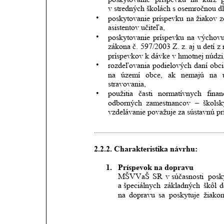
v stredných školách s osemročnou dĺ
•
poskytovanie
príspevku
na
žiakov
z
asistentov učiteľa,
•
poskytovanie
príspevku
na
výchov
zákona
č.
597/2003
Z.
z.
aj
u detí
z 
príspevkov k dávke v hmotnej núdzi
•
rozdeľovania
podielových
daní
obc
na
území
obce,
ak
nemajú
na
stravovania,
•
použitia
časti
normatívnych
fina
odborných
zamestnancov
–
školsk
vzdelávanie považuje za sústavnú pr
.................................................................
2.2.2. Charakteristika návrhu:
1.
Príspevok na dopravu
MŠVVaŠ
SR
v súčasnosti
posk
a špeciálnych
základných
škôl
d
na
dopravu
sa
poskytuje
žiako