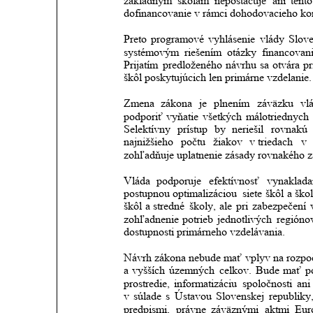
základným
školám
nepostačuje
ani
tento
dofinancovanie v rámci dohodovacieho ko
Preto
programové
vyhlásenie
vlády
Slove
systémovým
riešením
otázky
financovan
Prijatím
predloženého
návrhu
sa
otvára
pr
škôl poskytujúcich len primárne vzdelanie.
Zmena
zákona
je
plnením
záväzku
vl
podporiť
vyňatie
všetkých
málotriednych
Selektívny
prístup
by
neriešil
rovnakú
najnižšieho
počtu
žiakov
v triedach
v
zohľadňuje uplatnenie zásady rovnakého 
Vláda
podporuje
efektívnosť
vynaklada
postupnou
optimalizáciou
siete
škôl
a ško
škôl
a stredné
školy,
ale
pri
zabezpečení
zohľadnenie
potrieb
jednotlivých
regióno
dostupnosti primárneho vzdelávania.
Návrh
zákona
nebude
mať
vplyv
na
rozpo
a
vyšších
územných
celkov.
Bude
mať
p
prostredie,
informatizáciu
spoločnosti
ani
v
súlade
s
Ústavou
Slovenskej
republiky
predpismi,
právne
záväznými
aktmi
Eur