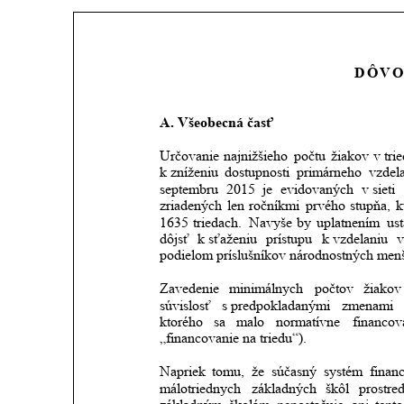
DÔVO
A. Všeobecná časť
Určovanie
najnižšieho
počtu
žiakov
v tri
k zníženiu
dostupnosti
primárneho
vzdel
septembru
2015
je
evidovaných
v sieti
zriadených
len
ročníkmi
prvého
stupňa,
k
1635
triedach.
Navyše
by
uplatnením
us
dôjsť
k sťaženiu
prístupu
k vzdelaniu
v
podielom príslušníkov národnostných menš
Zavedenie
minimálnych
počtov
žiakov
súvislosť
s predpokladanými
zmenami
ktorého
sa
malo
normatívne
financov
„financovanie na triedu“).
Napriek
tomu,
že
súčasný
systém
finan
málotriednych
základných
škôl
prostre