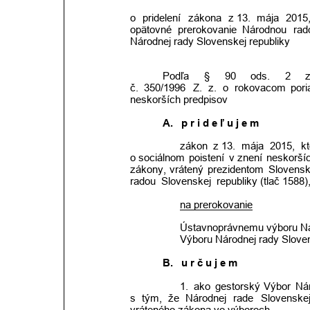
o
pridelení
zákona
z 13.
mája
2015
opätovné
prerokovanie
Národnou
rad
Národnej rady Slovenskej republiky
Podľa
§
90
ods.
2
č.
350/1996
Z.
z.
o
rokovacom
pori
neskorších predpisov
A.
p r i d e ľ u j e m
zákon
z 13.
mája
2015,
k
o sociálnom
poistení
v znení
neskorší
zákony,
vrátený
prezidentom
Slovensk
radou  Slovenskej  republiky (tlač 1588
na prerokovanie
Ústavnoprávnemu výboru Nár
Výboru Národnej rady Slovens
B.   u r č u j e m
1.
ako
gestorský
Výbor
Ná
s
tým,
že
Národnej
rade
Slovenske
vráteného zákona vo výboroch,