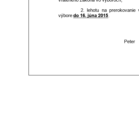
2.
lehotu
na
prerokovanie
výbore 
do 16. júna 2015
.
Peter   P