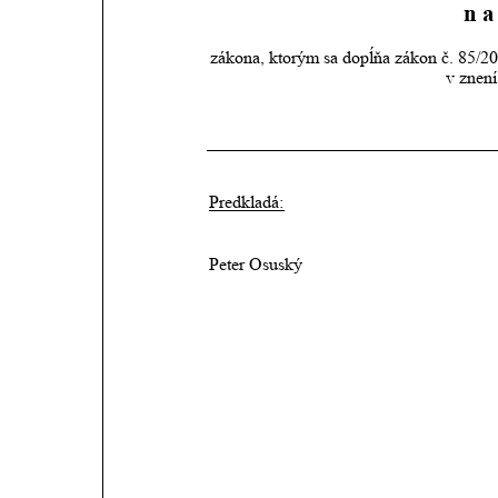
n a 
zákona, ktorým sa dopĺňa zákon č. 85/200
v znení
Predkladá:
Peter Osuský 