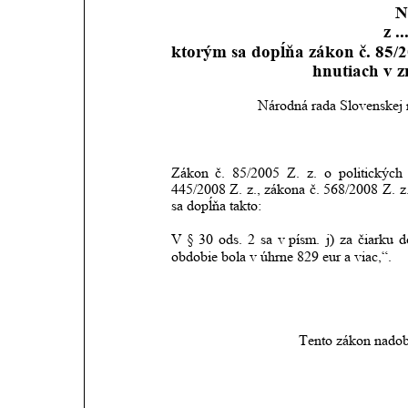
N
z ..
ktorým sa dopĺňa zákon č. 85/20
hnutiach v z
Národná rada Slovenskej r
Zákon
č.
85/2005
Z.
z.
o
politických
445/2008
Z.
z.,
zákona
č.
568/2008
Z.
z
sa dopĺňa takto:
V
§
30
ods.
2
sa
v písm.
j)
za
čiarku
d
obdobie bola v úhrne 829 eur a viac,“.
Tento zákon nadob