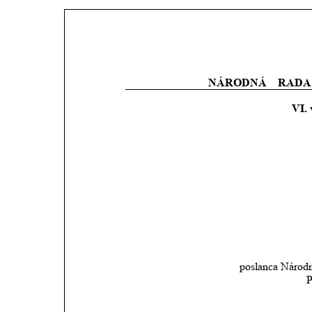
NÁRODNÁ    RADA 
VI. 
poslanca Národn
P