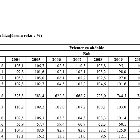
dchádzajúcemu roku v %)
Priemer za obdobie
Rok
3
2004
2005
2006
2007
2008
2009
20
4,8
105,1
106,7
108,3
110,5
105,8
95,1
1
1,1
99,8
101,6
102,1
102,1
103,2
98,0
3,7
105,3
105,0
106,1
108,2
102,5
97,0
1
8,5
107,5
102,7
104,5
102,8
104,6
101,6
1
6,8
525,3
583,4
622,8
668,7
723,0
744,5
7
6,3
110,2
109,2
108,0
107,2
108,1
103,0
1
8,0
102,5
106,3
103,3
104,3
103,3
101,4
1
7,6
56,9
57,7
59,4
60,7
62,3
60,1
4,3
104,7
88,9
82,7
82,6
88,2
125,9
1
7,4
18,1
16,2
13,3
11,0
9,6
12,1