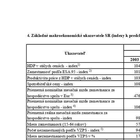
4. Základné makroekonomické ukazovatele SR (indexy k pre
Ukazovateľ
200
1)
HDP v stálych cenách
- index
10
2)
Zamestnanosť podľa ESA 95 - index
10
Produktivita práce z HDP v stálych cenách - index
10
Spotrebiteľské ceny - index
10
Priemerná nominálna mesačná mzda zamestnanca za
3)
hospodárstvo spolu v Eur
47
Priemerná nominálna mesačná mzda zamestnanca za
4)
hospodárstvo spolu - index
10
Priemerná reálna mesačná mzda zamestnanca za
hospodárstvo spolu - index
9
Miera zamestnanosti (15-64 rokov)
5
5)
Počet nezamestnaných podľa VZPS - index
9
Miera nezamestnanosti podľa VZPS v %
1