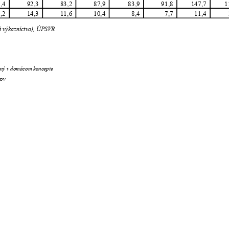
6,4
92,3
83,2
87,9
83,9
91,8
147,7
1
5,2
14,3
11,6
10,4
8,4
7,7
11,4
cké výkazníctvo), ÚPSVR
rený v domácom koncepte
akov