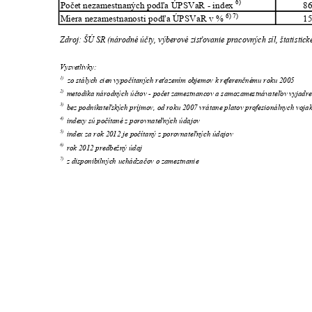
6)
Počet nezamestnaných podľa ÚPSVaR - index
8
6) 7)
Miera nezamestnanosti podľa ÚPSVaR v %
1
Zdroj: ŠÚ SR (národné účty, výberové zisťovanie pracovných síl, štatisti
Vysvetlivky:
1)
zo stálych cien vypočítaných reťazením objemov k referenčnému roku 2005
2)
metodika národných účtov - počet zamestnancov a samozamestnávateľov vyjad
3)
bez podnikateľských príjmov, od roku 2007 vrátane platov profesionálnych voj
4)
indexy sú počítané z porovnateľných údajov
5)
index za rok 2012 je počítaný z porovnateľných údajov
6)
rok 2012 predbežný údaj
7)
z disponibilných uchádzačov o zamestnanie