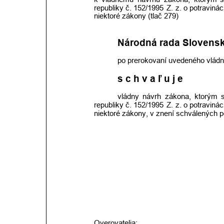
republiky
č.
152/1995
Z.
z.
o potraviná
niektoré zákony (tlač 279)
Národná rada Slovensk
po prerokovaní uvedeného vládn
s c h v a ľ u j e
vládny
návrh
zákona,
ktorým
republiky
č.
152/1995
Z.
z.
o potraviná
niektoré zákony, v znení schválených p
Overovatelia: