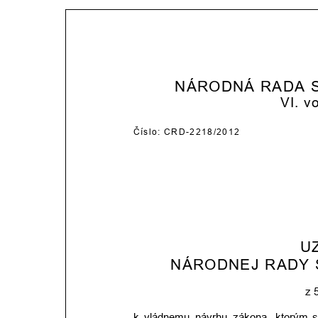
NÁRODNÁ RADA 
VI. v
Číslo: CRD-2218/2012
U
NÁRODNEJ RADY 
z 
k
vládnemu
návrhu
zákona,
ktorým