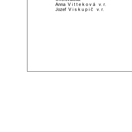
Anna  V i t t e k o v á   v. r.
Jozef  V i s k u p i č   v. r.