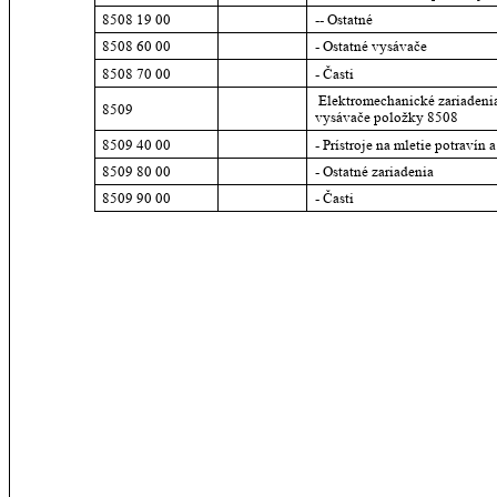
8508 19 00
-- Ostatné
8508 60 00
- Ostatné vysávače
8508 70 00
- Časti
 Elektromechanické zariadeni
8509
vysávače položky 8508
8509 40 00
- Prístroje na mletie potravín
8509 80 00
- Ostatné zariadenia
8509 90 00
- Časti