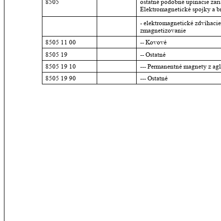
8505
ostatné podobné upínacie zar
Elektromagnetické spojky a b
- elektromagnetické zdvíhaci
zmagnetizovanie
8505 11 00
-- Kovové
8505 19
-- Ostatné
8505 19 10
--- Permanentné magnety z ag
8505 19 90
--- Ostatné