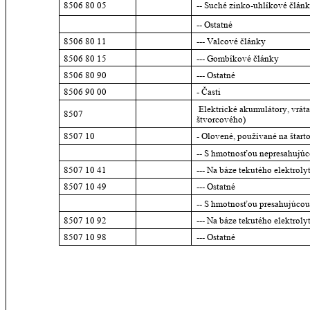
8506 80 05
-- Suché zinko-uhlíkové článk
-- Ostatné
8506 80 11
--- Valcové články
8506 80 15
--- Gombíkové články
8506 80 90
--- Ostatné
8506 90 00
- Časti
 Elektrické akumulátory, vráta
8507
štvorcového)
8507 10
- Olovené, používané na štar
-- S hmotnosťou nepresahujúc
8507 10 41
--- Na báze tekutého elektroly
8507 10 49
--- Ostatné
-- S hmotnosťou presahujúcou
8507 10 92
--- Na báze tekutého elektroly
8507 10 98
--- Ostatné