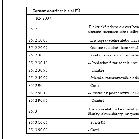
Zoznam odstránenia ciel EÚ
KN 2007
 Elektrické prístroje osvetľo
8512
stierače, rozmrazovače a odhm
8512 10 00
- Prístroje svetelné alebo viz
8512 20 00
- Ostatné svetelné alebo vizuá
8512 30
- Zvukové signalizačné prístr
8512 30 10
-- Poplachové zariadenia pro
8512 30 90
-- Ostatné
8512 40 00
- Stierače, rozmrazovače a od
8512 90
- Časti
8512 90 10
-- Prístrojov podpoložky 851
8512 90 90
-- Ostatné
 Prenosné elektrické svietidlá
8513
články, akumulátory, magnetá
8513 10 00
- Svietidlá
8513 90 00
- Časti