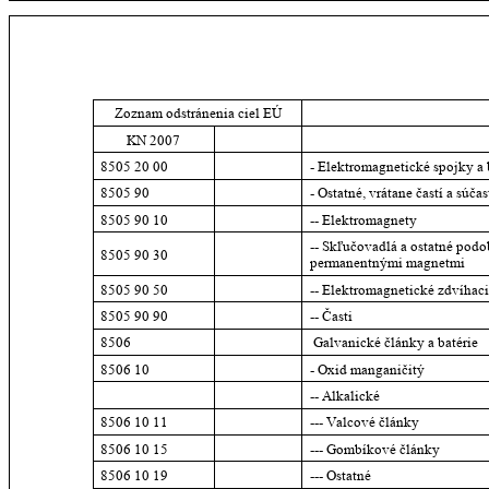
Zoznam odstránenia ciel EÚ
KN 2007
8505 20 00
- Elektromagnetické spojky a
8505 90
- Ostatné, vrátane častí a súčas
8505 90 10
-- Elektromagnety
-- Skľučovadlá a ostatné podo
8505 90 30
permanentnými magnetmi
8505 90 50
-- Elektromagnetické zdvíhac
8505 90 90
-- Časti
8506
 Galvanické články a batérie
8506 10
- Oxid manganičitý
-- Alkalické
8506 10 11
--- Valcové články
8506 10 15
--- Gombíkové články
8506 10 19
--- Ostatné