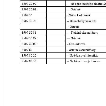
8507 20 92
--- Na báze tekutého elektroly
8507 20 98
--- Ostatné
8507 30
- Niklo-kadmiové
8507 30 20
-- Hermeticky uzavreté
-- Ostatné
8507 30 81
--- Trakčné akumulátory
8507 30 89
--- Ostatné
8507 40 00
- Fero-niklové
8507 80
- Ostatné akumulátory
8507 80 20
-- Na báze hydridu niklu
8507 80 30
-- Na báze lítiových iónov