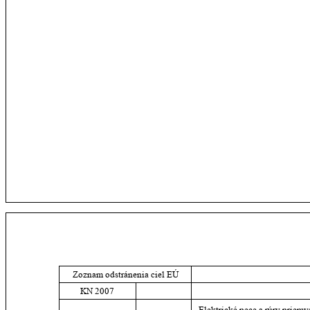
Zoznam odstránenia ciel EÚ
KN 2007
 Elektrické pece a rúry priem