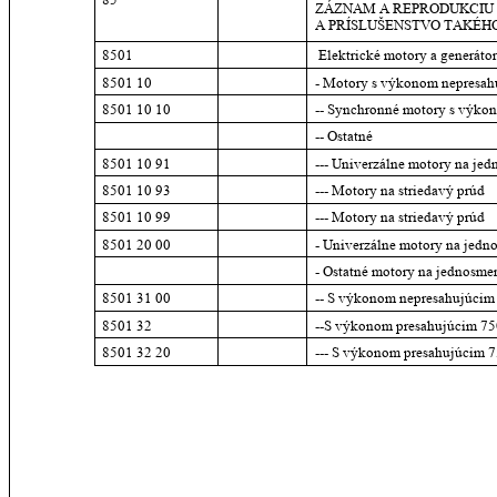
ZÁZNAM A REPRODUKCIU T
A PRÍSLUŠENSTVO TAKÉH
8501
 Elektrické motory a generáto
8501 10
- Motory s výkonom nepresah
8501 10 10
-- Synchronné motory s výko
-- Ostatné
8501 10 91
--- Univerzálne motory na jed
8501 10 93
--- Motory na striedavý prúd
8501 10 99
--- Motory na striedavý prúd
8501 20 00
- Univerzálne motory na jedn
- Ostatné motory na jednosme
8501 31 00
-- S výkonom nepresahujúci
8501 32
--S výkonom presahujúcim 75
8501 32 20
--- S výkonom presahujúcim 7