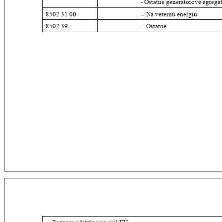
- Ostatné generátorové agregá
8502 31 00
-- Na veternú energiu
8502 39
-- Ostatné