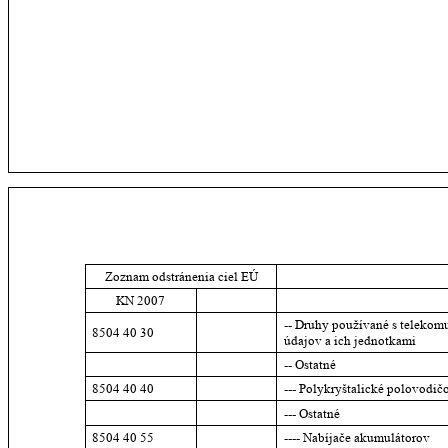
Zoznam odstránenia ciel EÚ
KN 2007
-- Druhy používané s telekomu
8504 40 30
údajov a ich jednotkami
-- Ostatné
8504 40 40
--- Polykryštalické polovodi
--- Ostatné
8504 40 55
---- Nabíjače akumulátorov