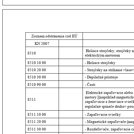
Zoznam odstránenia ciel EÚ
KN 2007
 Holiace strojčeky, strojčeky n
8510
elektrickým motorom
8510 10 00
- Holiace strojčeky
8510 20 00
- Strojčeky na strihanie vlasov 
8510 30 00
- Depilačné prístroje
8510 90 00
- Časti
 Elektrické zapaľovacie alebo
motory [(napríklad magnetick
8511
zapaľovacie a žeraviace sviečk
regulačné spínače druhov pou
8511 10 00
- Zapaľovacie sviečky
8511 20 00
- Magnetické zapaľovače (ma
8511 30 00
- Rozdeľovače; zapaľovacie c