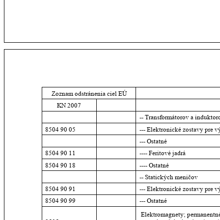
Zoznam odstránenia ciel EÚ
KN 2007
-- Transformátorov a induktor
8504 90 05
--- Elektronické zostavy pre
--- Ostatné
8504 90 11
---- Feritové jadrá
8504 90 18
---- Ostatné
-- Statických meničov
8504 90 91
--- Elektronické zostavy pre
8504 90 99
--- Ostatné
 Elektromagnety; permanentné