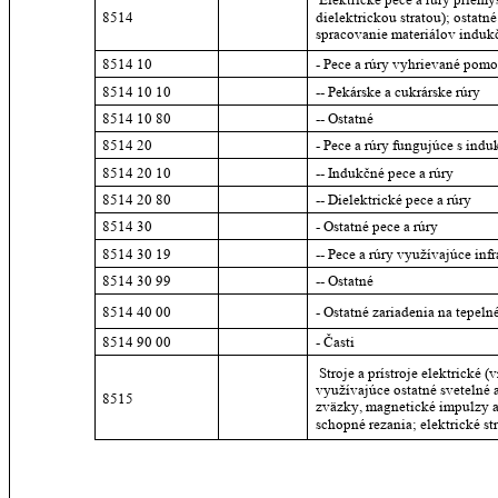
8514
dielektrickou stratou); ostatn
spracovanie materiálov indukč
8514 10
- Pece a rúry vyhrievané pom
8514 10 10
-- Pekárske a cukrárske rúry
8514 10 80
-- Ostatné
8514 20
- Pece a rúry fungujúce s indu
8514 20 10
-- Indukčné pece a rúry
8514 20 80
-- Dielektrické pece a rúry
8514 30
- Ostatné pece a rúry
8514 30 19
-- Pece a rúry využívajúce inf
8514 30 99
-- Ostatné
8514 40 00
- Ostatné zariadenia na tepel
8514 90 00
- Časti
 Stroje a prístroje elektrické 
využívajúce ostatné svetelné 
8515
zväzky, magnetické impulzy a
schopné rezania; elektrické st