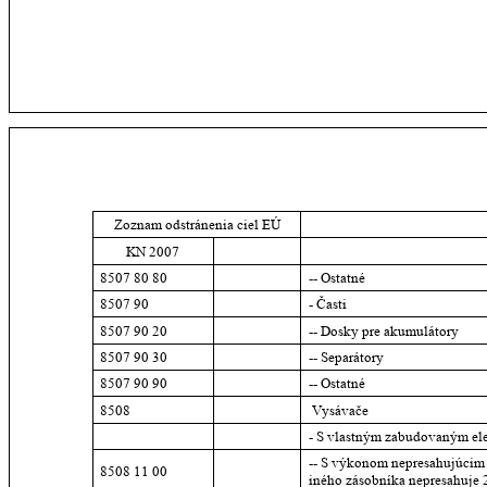
Zoznam odstránenia ciel EÚ
KN 2007
8507 80 80
-- Ostatné
8507 90
- Časti
8507 90 20
-- Dosky pre akumulátory
8507 90 30
-- Separátory
8507 90 90
-- Ostatné
8508
 Vysávače
- S vlastným zabudovaným el
-- S výkonom nepresahujúcim 
8508 11 00
iného zásobníka nepresahuje 