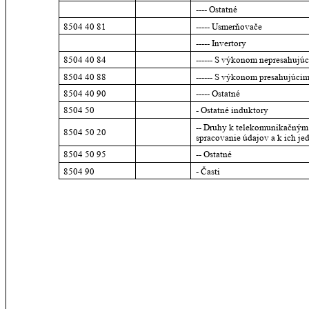
---- Ostatné
8504 40 81
----- Usmerňovače
----- Invertory
8504 40 84
------ S výkonom nepresahujú
8504 40 88
------ S výkonom presahujúci
8504 40 90
----- Ostatné
8504 50
- Ostatné induktory
-- Druhy k telekomunikačným 
8504 50 20
spracovanie údajov a k ich j
8504 50 95
-- Ostatné
8504 90
- Časti