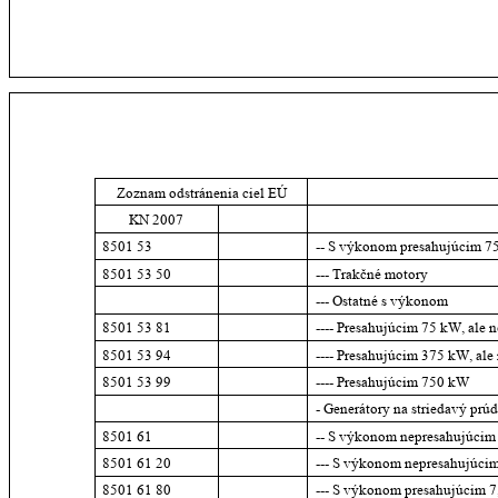
Zoznam odstránenia ciel EÚ
KN 2007
8501 53
-- S výkonom presahujúcim 7
8501 53 50
--- Trakčné motory
--- Ostatné s výkonom
8501 53 81
---- Presahujúcim 75 kW, ale
8501 53 94
---- Presahujúcim 375 kW, al
8501 53 99
---- Presahujúcim 750 kW
- Generátory na striedavý prúd
8501 61
-- S výkonom nepresahujúci
8501 61 20
--- S výkonom nepresahujúci
8501 61 80
--- S výkonom presahujúcim 7