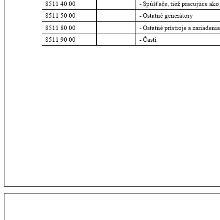
8511 40 00
- Spúšťače, tiež pracujúce ako
8511 50 00
- Ostatné generátory
8511 80 00
- Ostatné prístroje a zariadeni
8511 90 00
- Časti