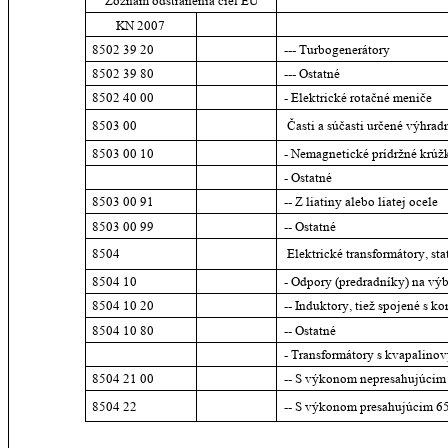
Zoznam odstránenia ciel EÚ
KN 2007
8502 39 20
--- Turbogenerátory
8502 39 80
--- Ostatné
8502 40 00
- Elektrické rotačné meniče
8503 00
 Časti a súčasti určené výhra
8503 00 10
- Nemagnetické prídržné krúž
- Ostatné
8503 00 91
-- Z liatiny alebo liatej ocele
8503 00 99
-- Ostatné
8504
 Elektrické transformátory, s
8504 10
- Odpory (predradníky) na vý
8504 10 20
-- Induktory, tiež spojené s 
8504 10 80
-- Ostatné
- Transformátory s kvapalino
8504 21 00
-- S výkonom nepresahujúci
8504 22
-- S výkonom presahujúcim 6