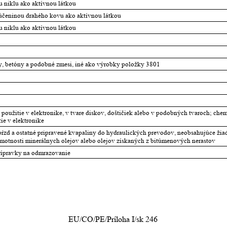
u niklu ako aktívnou látkou
účeninou drahého kovu ako aktívnou látkou
u niklu ako aktívnou látkou
y, betóny a podobné zmesi, iné ako výrobky položky 3801
oužitie v elektronike, v tvare diskov, doštičiek alebo v podobných tvaroch; chem
ie v elektronike
ŕzd a ostatné pripravené kvapaliny do hydraulických prevodov, neobsahujúce žia
otnosti minerálnych olejov alebo olejov získaných z bitúmenových nerastov
prípravky na odmrazovanie
EU/CO/PE/Príloha I/sk 246