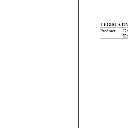
LEGISLATÍ
Predmet:
Do
Ko