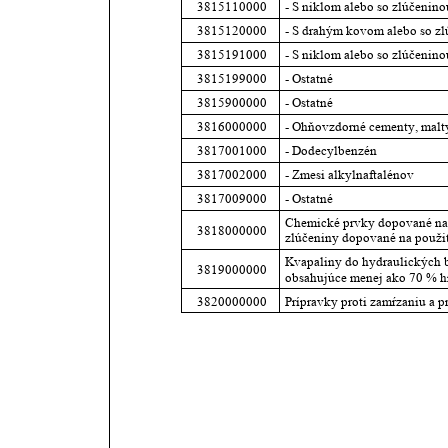
3815110000
- S niklom alebo so zlúčenino
3815120000
- S drahým kovom alebo so zl
3815191000
- S niklom alebo so zlúčenino
3815199000
- Ostatné
3815900000
- Ostatné
3816000000
- Ohňovzdorné cementy, malt
3817001000
- Dodecylbenzén
3817002000
- Zmesi alkylnaftalénov
3817009000
- Ostatné
Chemické prvky dopované na p
3818000000
zlúčeniny dopované na použit
Kvapaliny do hydraulických b
3819000000
obsahujúce menej ako 70 % hm
3820000000
Prípravky proti zamŕzaniu a 