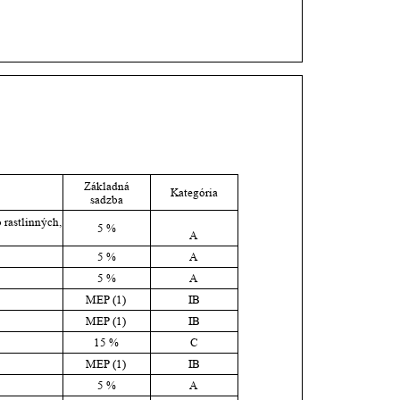
Základná 
Kategória
sadzba
rastlinných, 
5 %
A
5 %
A
5 %
A
MEP (1)
IB
MEP (1)
IB
15 %
C
MEP (1)
IB
5 %
A