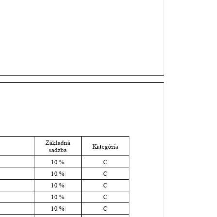
Základná 
Kategória
sadzba
10 %
C
10 %
C
10 %
C
10 %
C
10 %
C