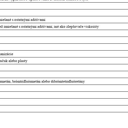
zmiešané s ostatnými aditívami
iež zmiešané s ostatnými aditívami, iné ako zlepšovače viskozity
kanizácie
aučuk alebo plasty
rmetán, brómtrifluórmetán alebo dibrómtetrafluóretány