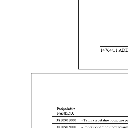
14764/11 ADD
Podpoložka 
NANDINA
3810901000
- Tavivá a ostatné pomocné pr
3810902000
- Prípravky druhov používanýc