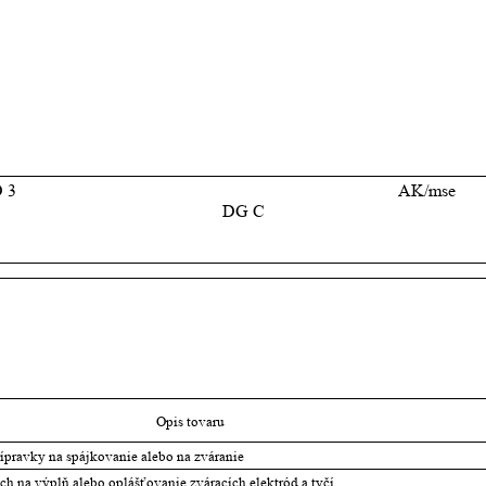
 3
AK/mse
DG C
Opis tovaru
ípravky na spájkovanie alebo na zváranie
h na výplň alebo oplášťovanie zváracích elektród a tyčí