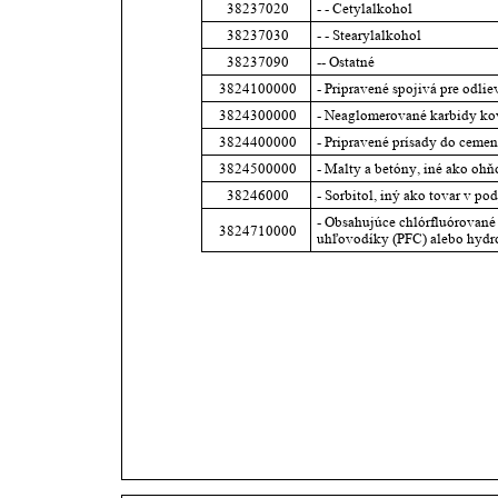
38237020
- - Cetylalkohol
38237030
- - Stearylalkohol
38237090
-- Ostatné
3824100000
- Pripravené spojivá pre odlie
3824300000
- Neaglomerované karbidy ko
3824400000
- Pripravené prísady do cemen
3824500000
- Malty a betóny, iné ako oh
38246000
- Sorbitol, iný ako tovar v p
- Obsahujúce chlórfluórované
3824710000
uhľovodíky (PFC) alebo hydr