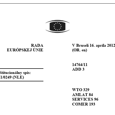
RADA 
V Bruseli 
16. apríla 201
EURÓPSKEJ ÚNIE
(OR. en)
14764/11
ADD 3
titucionálny spis:
11/0249 (NLE)
WTO 329
AMLAT 84
SERVICES 96
COMER 193