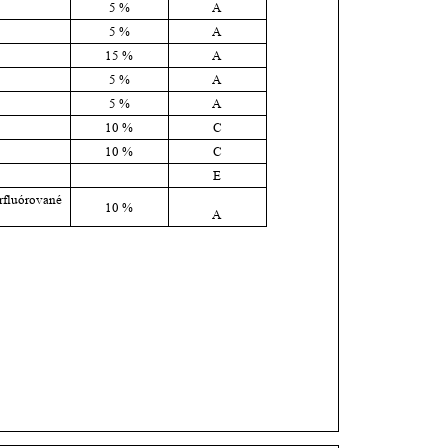
5 %
A
5 %
A
15 %
A
5 %
A
5 %
A
10 %
C
10 %
C
E
rfluórované 
10 %
A