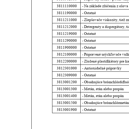
3811110000
- Na základe zlúčenín z olova
3811190000
- Ostatné
3811211000
- Zlepšovače viskozity, tiež 
3811212000
- Detergenty a dispergátory, t
3811219000
- Ostatné
3811290000
- Ostatné
3811900000
- Ostatné
3812100000
- Pripravené urýchľovače vul
3812200000
- Zložené plastifikátory pre k
3812301000
- Antioxidačné prípravky
3812309000
- Ostatné
3813001200
- Obsahujúce brómchlórdifluó
3813001300
- Metán, etán alebo propán
3813001400
- Metán, etán alebo propán
3813001500
- Obsahujúce brómchlórmetán
3813001900
- Ostatné