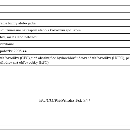
vacie formy alebo jadrá
vov zmiešané navzájom alebo s kovovým spojivom
tov, mált alebo betónov
ňovzdorné
odpoložke 2905.44
 uhľovodíky (CFC), tiež obsahujúce hydrochlórfluórované uhľovodíky (HCFC), pe
ofluórované uhľovodíky (HFC) 
EU/CO/PE/Príloha I/sk 247