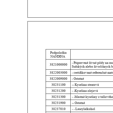
Podpoložka 
NANDINA
- Pripravené živné pôdy na ra
3821000000
ľudských alebo živočíšnych 
3822003000
- certifikované referenčné mat
3822009000
- Ostatné
38231100
-- Kyselina stearová
38231200
- -Kyselina olejová
38231300
- -Mastné kyseliny z tallového
38231900
-- Ostatné
38237010
- - Laurylalkohol