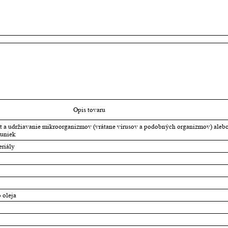
Opis tovaru
st a udržiavanie mikroorganizmov (vrátane vírusov a podobných organizmov) alebo 
buniek
eriály
 oleja