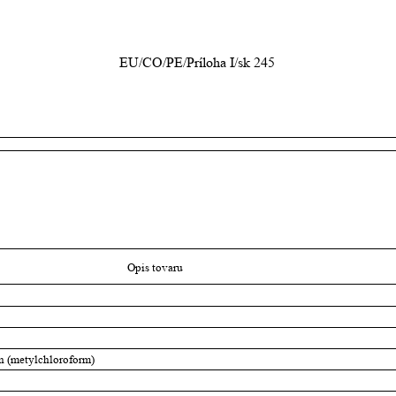
EU/CO/PE/Príloha I/sk 245
Opis tovaru
án (metylchloroform)