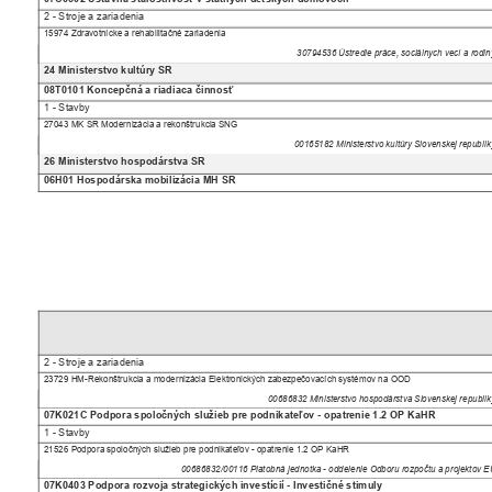
2 - Stroje a zariadenia
15974 Zdravotnícke a rehabilitačné zariadenia
30794536 Ústredie práce, sociálnych vecí a rodi
24 Ministerstvo kultúry SR
08T0101 Koncepčná a riadiaca činnosť
1 - Stavby
27043 MK SR Modernizácia a rekonštrukcia SNG
00165182 Ministerstvo kultúry Slovenskej republi
26 Ministerstvo hospodárstva SR
06H01 Hospodárska mobilizácia MH SR
2 - Stroje a zariadenia
23729 HM-Rekonštrukcia a modernizácia Elektronických zabezpečovacích systémov na OOD
00686832 Ministerstvo hospodárstva Slovenskej republi
07K021C Podpora spoločných služieb pre podnikateľov - opatrenie 1.2 OP KaHR
1 - Stavby
21526 Podpora spoločných služieb pre podnikateľov - opatrenie 1.2 OP KaHR
00686832/00116 Platobná jednotka - oddelenie Odboru rozpočtu a projektov
07K0403 Podpora rozvoja strategických investícií - Investičné stimuly