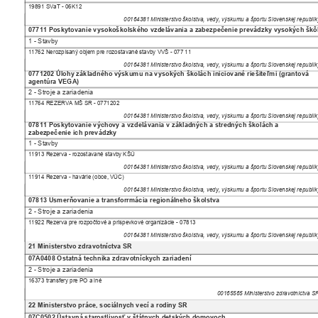
19891 SVaT - 06K12
00164381 Ministerstvo školstva, vedy, výskumu a športu Slovenskej republi
07711 Poskytovanie vysokoškolského vzdelávania a zabezpečenie prevádzky vysokých šk
1 - Stavby
11762 Nerozpísaný objem pre rozostavané stavby VVŠ - 077 11
00164381 Ministerstvo školstva, vedy, výskumu a športu Slovenskej republi
0771202 Úlohy základného výskumu na vysokých školách iniciované riešiteľmi (grantová
agentúra VEGA)
2 - Stroje a zariadenia
11764 REZERVA MŠ SR - 0771202
00164381 Ministerstvo školstva, vedy, výskumu a športu Slovenskej republi
07811 Poskytovanie výchovy a vzdelávania v základných a stredných školách a
zabezpečenie ich prevádzky
1 - Stavby
11913 Rezerva - rozostavané stavby KŠÚ
00164381 Ministerstvo školstva, vedy, výskumu a športu Slovenskej republi
11914 Rezerva - havárie (obce, VÚC)
00164381 Ministerstvo školstva, vedy, výskumu a športu Slovenskej republi
07813 Usmerňovanie a transforrmácia regionálneho školstva
2 - Stroje a zariadenia
11922 Rezerva pre rozpočtové a príspevkové organizácie - 07813
00164381 Ministerstvo školstva, vedy, výskumu a športu Slovenskej republi
21 Ministerstvo zdravotníctva SR
07A0408 Ostatná technika zdravotníckych zariadení
2 - Stroje a zariadenia
16373 transfery pre PO a iné
00165565 Ministerstvo zdravotníctva 
22 Ministerstvo práce, sociálnych vecí a rodiny SR
07C0502 Ústavná starostlivosť v štátnych detských domovoch