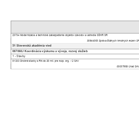
23734 Modernizácia a technické zabezpečenie objektov závodov a ústredia SŠHR SR
30844363 Správa štátnych hmotných rezerv 
51 Slovenská akadémia vied
087060J Koordinácia výskumu a vývoja, rozvoj služieb
1 - Stavby
01333 Drobné stavby s RN do 20 mil. pre rozp. org. - Ú SAV
00037869 Úrad S