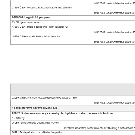
00151866 Úrad ministerstva vnútra 
21190 Ú BA - Modernizácia komunikačnej infraštruktúry
00151866 Úrad ministerstva vnútra 
06V050A Logistická podpora
2 - Stroje a zariadenia
17665 Ú BA - stroje a zariadenia - ORF-(aj zdroj 72)
00151866 Úrad ministerstva vnútra 
19780 Ú BA- odd.AT- Automobilová technika
00151866 Úrad ministerstva vnútra 
22269 Materiálno-technické zabezpečenie PZ (aj zdroj 1319)
00151866 Úrad ministerstva vnútra 
13 Ministerstvo spravodlivosti SR
07002 Budovanie sústavy väzenských objektov a
zabezpečenie ich funkcie
1 - Stavby
26989 PD+rek.objektu Dubnica nad Váhom
00212008 Generálne riaditeľstvo Zboru väzenskej a justičnej strá
26991 Rek.tepelného hospodárstva Leopoldov