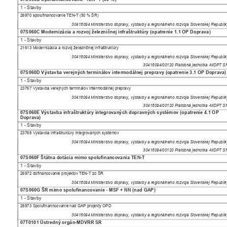
1 - Stavby
26970 spolufinancovanie TEN-T (50 % ŠR)
30416094 Ministerstvo dopravy, výstavby a regionálneho rozvoja Slovenskej Republ
07S060C Modernizácia a rozvoj železničnej infraštruktúry (opatrenie 1.1 OP Doprava)
1 - Stavby
21613 Modernizácia a rozvoj železničnej infraštruktúry
30416094 Ministerstvo dopravy, výstavby a regionálneho rozvoja Slovenskej Republ
30416094/00120 Platobná jednotka -MDPT 
07S060D Výstavba verejných terminálov intermodálnej prepravy (opatrenie 3.1 OP Doprava
1 - Stavby
23767 Výstavba verejných terminálov intermodálnej prepravy
30416094 Ministerstvo dopravy, výstavby a regionálneho rozvoja Slovenskej Republ
30416094/00120 Platobná jednotka -MDPT 
07S060E Výstavba infraštruktúry integrovaných dopravných systémov (opatrenie 4.1 OP
Doprava)
1 - Stavby
23768 Výstavba infraštruktúry integrovaných systémov
30416094 Ministerstvo dopravy, výstavby a regionálneho rozvoja Slovenskej Republ
30416094/00120 Platobná jednotka -MDPT 
07S060F Štátna dotácia mimo spolufinancovania TEN-T
1 - Stavby
26972 dofinancovanie projektov TEN-T zo ŠR
30416094 Ministerstvo dopravy, výstavby a regionálneho rozvoja Slovenskej Republ
07S060G ŠR mimo spolufinancovanie - MSF + NN (nad GAP)
1 - Stavby
26973 Spolufinanncovanie nad GAP projekty OPD
30416094 Ministerstvo dopravy, výstavby a regionálneho rozvoja Slovenskej Republ
07T0101 Ústredný orgán-MDVRR SR