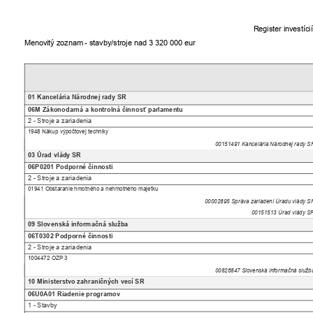
Register investíc
Menovitý zoznam - stavby/stroje nad 3 320 000 eur
01 Kancelária Národnej rady SR
06M Zákonodarná a kontrolná činnosť parlamentu
2 - Stroje a zariadenia
1948 Nákup výpočtovej techniky
00151491 Kancelária Národnej rady 
03 Úrad vlády SR
06P0201 Podporné činnosti
2 - Stroje a zariadenia
01941 Obstaranie hmotného a nehmotného majetku
00002895 Správa zariadení Úradu vlády 
00151513 Úrad vlády 
09 Slovenská informačná služba
06T0302 Podporné činnosti
2 - Stroje a zariadenia
1004472 OZP 3
00826847 Slovenská informačná služ
10 Ministerstvo zahraničných vecí SR
06U0A01 Riadenie programov
1 - Stavby