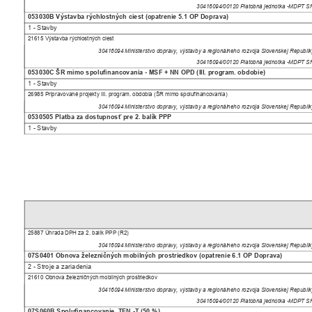
30416094/00120 Platobná jednotka -MDPT 
053030B Výstavba rýchlostných ciest (opatrenie 5.1 OP Doprava)
1 - Stavby
21615 Výstavba rýchlostných ciest
30416094 Ministerstvo dopravy, výstavby a regionálneho rozvoja Slovenskej Republ
30416094/00120 Platobná jednotka -MDPT 
053030C ŠR mimo spolufinancovania - MSF + NN OPD (III. program. obdobie)
1 - Stavby
26985 Pripravované projekty III. program. obdobia (ŠR mimo spolufinancovania)
30416094 Ministerstvo dopravy, výstavby a regionálneho rozvoja Slovenskej Republ
0530505 Platba za dostupnosť pre 2. balík PPP
1 - Stavby
25887 Úhrada DPH za 2. balík PPP (R2)
30416094 Ministerstvo dopravy, výstavby a regionálneho rozvoja Slovenskej Republ
07S0401 Obnova železničných mobilných prostriedkov (opatrenie 6.1 OP Doprava)
2 - Stroje a zariadenia
21610 Obnova železničných mobilných prostriedkov
30416094 Ministerstvo dopravy, výstavby a regionálneho rozvoja Slovenskej Republ
30416094/00120 Platobná jednotka -MDPT 
07S060B Spolufinancovanie
TEN -T (50 %)