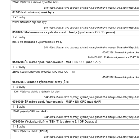
25841 Výstavba a obnova bytového fondu
30416094 Ministerstvo dopravy, výstavby a regionálneho rozvoja Slovenskej Republ
01709 Náhradné nájomné byty
1 - Stavby
27020 Náhradné nájomné byty
30416094 Ministerstvo dopravy, výstavby a regionálneho rozvoja Slovenskej Republ
0530207 Modernizácia a výstavba ciest I. triedy (opatrenie 5.2 OP Doprava)
1 - Stavby
21616 Modernizácia a výstavba ciest I. triedy
30416094 Ministerstvo dopravy, výstavby a regionálneho rozvoja Slovenskej Republ
00003328 Slovenská správa cie
30416094/00120 Platobná jednotka -MDPT 
0530208 ŠR mimo spolufinancovania - MSF+ NN OPD (nad GAP)
1 - Stavby
26969 Spolufinancovanie proejktov OPD (Nad GAP + N)
00003328 Slovenská správa cie
0530305 Diaľnice a rýchlostné cesty (ŠR)
1 - Stavby
11201 Výstavba diaľnic a rýchostných ciest
30416094 Ministerstvo dopravy, výstavby a regionálneho rozvoja Slovenskej Republ
0530309 ŠR mimo spolufinancovania - MSF + NN OPD (nad GAP)
1 - Stavby
26968 projekty OPD (nad GAP)
30416094 Ministerstvo dopravy, výstavby a regionálneho rozvoja Slovenskej Republ
053030A Výstavba diaľnic (TEN-T) (opatrenie 2.1 OP Doprava)
1 - Stavby
21614 Výstavba diaľnic (TEN-T)
30416094 Ministerstvo dopravy, výstavby a regionálneho rozvoja Slovenskej Republ