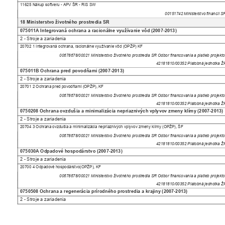
11625 Nákup softveru - APV ŠR - RIS SW
00151742 Ministerstvo financií 
18 Ministerstvo životného prostredia SR
075011A Integrovaná ochrana a racionálne využívanie vôd (2007-2013)
2 - Stroje a zariadenia
20702 1 Integrovaná ochrana, racionálne využívanie vôd (OPŽP) KF
00678678/00021 Ministerstvo životného prostredia SR Odbor financovania a platieb projek
42181810/00352 Platobná jednotka 
075011B Ochrana pred povodňami (2007-2013)
2 - Stroje a zariadenia
20701 2 Ochrana pred povodňami (OPŽP), KF
00678678/00021 Ministerstvo životného prostredia SR Odbor financovania a platieb projek
42181810/00352 Platobná jednotka 
0750208 Ochrana ovzdušia a minimalizácia nepriaznivých vplyvov zmeny klímy (2007-2013
2 - Stroje a zariadenia
20704 3 Ochrana ovzdušia a minimalizácia nepriaznivých vplyvov zmeny klímy (OPŽP), ŠF
00678678/00021 Ministerstvo životného prostredia SR Odbor financovania a platieb projek
42181810/00352 Platobná jednotka 
075030A Odpadové hospodárstvo (2007-2013)
2 - Stroje a zariadenia
20700 4 Odpadové hospodárstvo(OPŽP), KF
00678678/00021 Ministerstvo životného prostredia SR Odbor financovania a platieb projek
42181810/00352 Platobná jednotka 
0750508 Ochrana a regenerácia prírodného prostredia a krajiny (2007-2013)
2 - Stroje a zariadenia