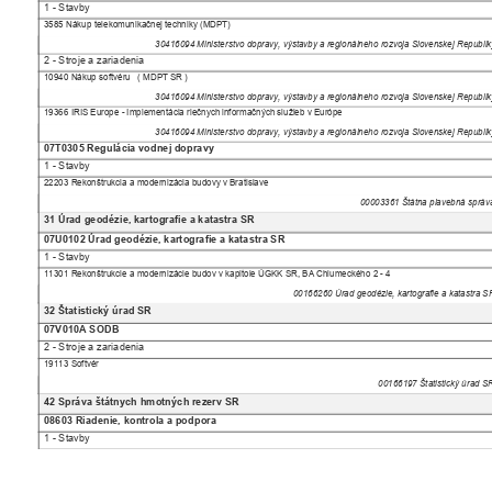
1 - Stavby
3585 Nákup telekomunikačnej techniky (MDPT)
30416094 Ministerstvo dopravy, výstavby a regionálneho rozvoja Slovenskej Republ
2 - Stroje a zariadenia
10940 Nákup softvéru
( MDPT SR )
30416094 Ministerstvo dopravy, výstavby a regionálneho rozvoja Slovenskej Republ
19366 IRIS Europe - Implementácia riečnych informačných služieb v Európe
30416094 Ministerstvo dopravy, výstavby a regionálneho rozvoja Slovenskej Republ
07T0305 Regulácia vodnej dopravy
1 - Stavby
22203 Rekonštrukcia a modernizácia budovy v Bratislave
00003361 Štátna plavebná sprá
31 Úrad geodézie, kartografie a katastra SR
07U0102 Úrad geodézie, kartografie a katastra SR
1 - Stavby
11301 Rekonštrukcie a modernizácie budov v kapitole ÚGKK SR, BA Chlumeckého 2 - 4
00166260 Úrad geodézie, kartografie a katastra 
32 Štatistický úrad SR
07V010A SODB
2 - Stroje a zariadenia
19113 Softvér
00166197 Štatistický úrad 
42 Správa štátnych hmotných rezerv SR
08603 Riadenie, kontrola a podpora
1 - Stavby