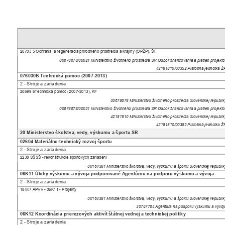
20703 5 Ochrana
a regenerácia prírodného prostredia a krajiny (OPŽP), ŠF
00678678/00021 Ministerstvo životného prostredia SR Odbor financovania a platieb projek
42181810/00352 Platobná jednotka 
076030B Technická pomoc (2007-2013)
2 - Stroje a zariadenia
20699 6Technická pomoc (2007-2013), KF
00678678 Ministerstvo životného prostredia Slovenskej republi
00678678/00021 Ministerstvo životného prostredia SR Odbor financovania a platieb projek
42181810 Ministerstvo životného prostredia Slovenskej republi
42181810/00352 Platobná jednotka 
20 Ministerstvo školstva, vedy, výskumu a športu SR
02604 Materiálno-technický rozvoj športu
2 - Stroje a zariadenia
2238 SŠSŠ - rekonštrukcie športových zariadení
00164381 Ministerstvo školstva, vedy, výskumu a športu Slovenskej republi
06K11 Úlohy výskumu a vývoja podporované Agentúrou na podporu výskumu a vývoja
2 - Stroje a zariadenia
18447 APVV - 06K11 - Projekty
00164381 Ministerstvo školstva, vedy, výskumu a športu Slovenskej republi
30797764 Agentúra na podporu výskumu a vývo
06K12 Koordinácia prierezových aktivít štátnej vednej a technickej politiky
2 - Stroje a zariadenia