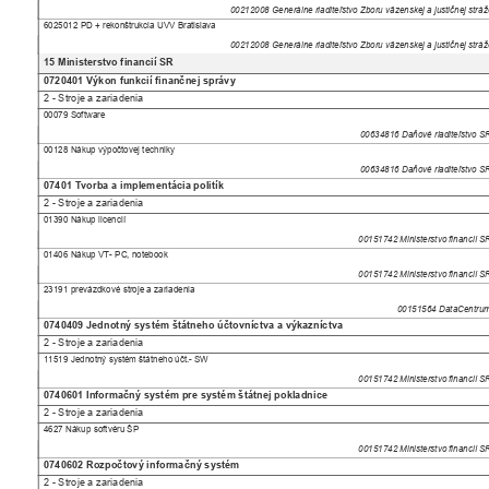
00212008 Generálne riaditeľstvo Zboru väzenskej a justičnej strá
6025012 PD + rekonštrukcia UVV Bratislava
00212008 Generálne riaditeľstvo Zboru väzenskej a justičnej strá
15 Ministerstvo financií SR
0720401 Výkon funkcií finančnej správy
2 - Stroje a zariadenia
00079 Software
00634816 Daňové riaditeľstvo 
00128 Nákup výpočtovej techniky
00634816 Daňové riaditeľstvo 
07401 Tvorba a implementácia politík
2 - Stroje a zariadenia
01390 Nákup licencií
00151742 Ministerstvo financií 
01406 Nákup VT- PC, notebook
00151742 Ministerstvo financií 
23191 prevázdkové stroje a zariadenia
00151564 DataCentr
0740409 Jednotný systém štátneho účtovníctva a výkazníctva
2 - Stroje a zariadenia
11519 Jednotný systém štátneho účt.- SW
00151742 Ministerstvo financií 
0740601 Informačný systém pre systém štátnej pokladnice
2 - Stroje a zariadenia
4627 Nákup softvéru ŠP
00151742 Ministerstvo financií 
0740602 Rozpočtový informačný systém
2 - Stroje a zariadenia