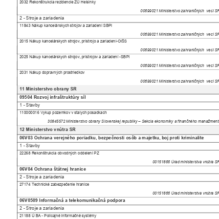
2032 Rekonštrukcia rezidencie ZÚ Helsinky
00699021 Ministerstvo zahraničných
vecí 
2 - Stroje a zariadenia
11843 Nákup kancelárskych strojov a zariadení SBPI
00699021 Ministerstvo zahraničných
vecí 
2015 Nákup kancelárskych strojov, prístrojo a zariadení-OIŠS
00699021 Ministerstvo zahraničných
vecí 
2025 Nákup kancelárskych strojov, prístrojov a zariadení -SBPI
00699021 Ministerstvo zahraničných
vecí 
2031 Nákup dopravných prostriedkov
00699021 Ministerstvo zahraničných
vecí 
11 Ministerstvo obrany SR
09504 Rozvoj infraštruktúry síl
1 - Stavby
110000016 Vykup pozemkov v stalych posadkach
30845572 Ministerstvo obrany Slovenskej republiky – Sekcia ekonomiky a finančného manažme
12 Ministerstvo vnútra SR
06V03 Ochrana verejného poriadku, bezpečnosti osôb a majetku, boj proti kriminalite
1 - Stavby
22268 Rekonštrukcia obvodných oddelení PZ
00151866 Úrad ministerstva vnútra 
06V04 Ochrana štátnej hranice
2 - Stroje a zariadenia
27174 Technické zabezpečenie hranice
00151866 Úrad ministerstva vnútra 
06V0509 Informačná a telekomunikačná podpora
2 - Stroje a zariadenia
21188 Ú BA - Policajné informačné systémy