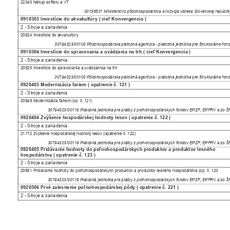
22340 Nákup softéru a VT
00156621 Ministerstvo pôdohospodárstva a rozvoja vidieka Slovenskej republ
0910303 Investície do akvakultúry ( cieľ Konvergencia )
2 - Stroje a zariadenia
20924 Investície do akvakultúry
30794323/00103 Pôdohospodárska platobná agentúra - platobná jednotka pre štrukturálne fo
0910304 Investície do spracovania a uvádzania na trh ( cieľ Konvergencia )
2 - Stroje a zariadenia
20925 Investície do spracovania a uvádzanioa na trh
30794323/00103 Pôdohospodárska platobná agentúra - platobná jednotka pre štrukturálne fo
0920403 Modernizácia fariem ( opatrenie č. 121 )
2 - Stroje a zariadenia
20949 Modernizácia fariem (op. č. 121)
30794323/00119 Platobná jednotka pre platby z poľnohospodárskych fondov EPZF, EPFRV a zo 
0920404 Zvýšenie hospodárskej hodnoty lesov ( opatrenie č. 122 )
2 - Stroje a zariadenia
21172 Zvýšenie hospodárskej hodnoty lesov (opatrenie č. 122)
30794323/00119 Platobná jednotka pre platby z poľnohospodárskych fondov EPZF, EPFRV a zo 
0920405 Pridávanie hodnoty do poľnohospodárskych produktov a produktov lesného
hospodárstva ( opatrenie č. 123 )
2 - Stroje a zariadenia
20951 Pridávanie hodnoty do poľnohospodárskych produktov a produktov lesného hospodárstva (op. č. 123
30794323/00119 Platobná jednotka pre platby z poľnohospodárskych fondov EPZF, EPFRV a zo 
0920506 Prvé zalesnenie poľnohospodárskej pôdy ( opatrenie č. 221 )
2 - Stroje a zariadenia