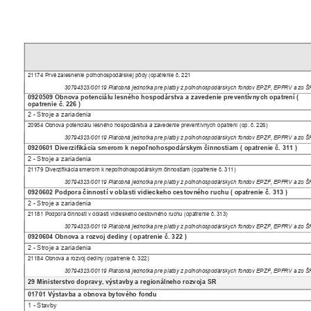
21174 Prvé zalesnenie poľnohospodárskej pôdy (opatrenie č. 221
30794323/00119 Platobná jednotka pre platby z poľnohospodárskych fondov EPZF, EPFRV a zo 
0920509 Obnova potenciálu lesného hospodárstva a zavedenie preventívnych opatrení (
opatrenie č. 226 )
2 - Stroje a zariadenia
20954 Obnova potenciálu lesného hospodárstva a zavedenie preventívnych opatrení (op. č. 226)
30794323/00119 Platobná jednotka pre platby z poľnohospodárskych fondov EPZF, EPFRV a zo 
0920601 Diverzifikácia smerom k nepoľnohospodárskym činnostiam ( opatrenie č. 311 )
2 - Stroje a zariadenia
21179 Diverzifikácia smerom k nepoľnohospodárskym činnostiam (opatrenie č. 311)
30794323/00119 Platobná jednotka pre platby z poľnohospodárskych fondov EPZF, EPFRV a zo 
0920602 Podpora činností v oblasti vidieckeho cestovného ruchu ( opatrenie č. 313 )
2 - Stroje a zariadenia
21181 Podpora činností v oblasti vidieskeho cestovného ruchu (opatrenie č. 313)
30794323/00119 Platobná jednotka pre platby z poľnohospodárskych fondov EPZF, EPFRV a zo 
0920604 Obnova a rozvoj dediny ( opatrenie č. 322 )
2 - Stroje a zariadenia
21184 Obnova a rozvoj dediny (opatrenie č. 322)
30794323/00119 Platobná jednotka pre platby z poľnohospodárskych fondov EPZF, EPFRV a zo 
29 Ministerstvo dopravy, výstavby a regionálneho rozvoja SR
01701 Výstavba a obnova bytového fondu
1 - Stavby