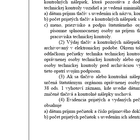
kontrolných
nálepiek,
ktorá
pozostáva
z
dod
technickej kontroly vozidiel a je vedená minim
a) dátum príjmu tlačív s uvedením ich názvu, ko
b) počet prijatých tlačív a kontrolných nálepiek 
c)
meno,
priezvisko
a
podpis
štatutárneho
or
písomne
splnomocnenej
osoby
na
príjem
t
pracoviska technickej kontroly.
(2)
Výdaj
tlačív
a
kontrolných
nálepie
archivovaný
v
elektronickej
podobe.
Okrem
t
odtlačkom
pečiatky
technika
technickej
kontro
oprávnenej
osoby
technickej
kontroly
alebo
op
osoby
technickej
kontroly
pred
archiváciou
v
tieto opatrí svojím podpisom.
(3)
Ak
sa
tlačivo
alebo
kontrolná
nále
určená
štatutárnym
orgánom
oprávnenej
osob
38
ods.
1
vyhotoví
záznam,
kde
uvedie
dátu
zničené tlačivá a kontrolné nálepky uschová.
(4)
Evidencia
prijatých
a
vydaných
peč
obsahuje
a) dátum príjmu pečiatok a číslo príjmového dok
b) počet prijatých pečiatok s uvedením ich identi