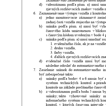
záznamového zariadenia po dobu najmen
d)
videozáznam
podľa
písm.
a)
musí
umo
zjavných rozlišovacích znakov vozidla n
6.
Zaznamenávanie výstupu vozidla z kontrolne
a)
jedno
monitorovacie
záznamové
zaria
zadnej časti vozidla stojaceho na výstupe
b)
snímka
podľa
písm.
a)
musí
byť
vyh
čiarového
kódu
umiestnenou
v blízkos
s čiarovým kódom uvedeným v bode 4 p
c)
snímka podľa písm. a) musí umožniť ro
1. evidenčného čísla, ak je na vozid
2. druhu vozidla,
3. farby vozidla,
4. ďalších zjavných rozlišovacích zn
d)
evidenčné
číslo
vozidla
musí
byť
mo
následne odoslať do automatizovaného i
7.
Zasielanie
snímok
do
automatizovaného
i
byť zabezpečené takto:
a)
snímky
podľa
bodov
4
a 6
musia
byť
systému
technických
kontrol
a prirad
kontrole na základe prečítaného čiarové
b)
z videozáznamu
podľa
bodu
5
musia
b
snímky; takto
vyhotovené
snímky
m
informačného
systému
technických
kon
kontrol,
v
ktorých
časovom
intervale