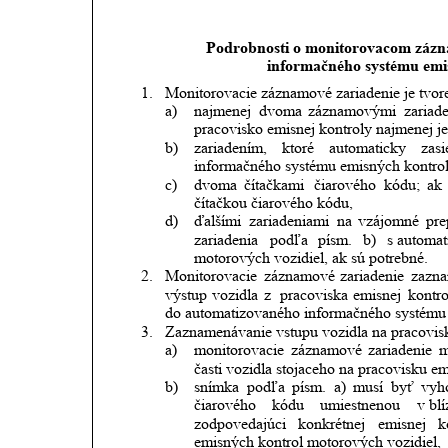
Podrobnosti o monitorovacom zázn
informačného systému emis
1.
Monitorovacie záznamové zariadenie je tvor
a)
najmenej
dvoma
záznamovými
zariad
pracovisko emisnej kontroly najmenej
b)
zariadením,
ktoré
automaticky
zasi
informačného systému emisných kontrol
c)
dvoma
čítačkami
čiarového
kódu;
ak
čítačkou čiarového kódu,
d)
ďalšími
zariadeniami
na
vzájomné
pre
zariadenia
podľa
písm.
b)
s automa
motorových vozidiel, ak sú potrebné.  
2.
Monitorovacie
záznamové
zariadenie
zazn
výstup
vozidla
z 
pracoviska
emisnej
kontro
do automatizovaného informačného systému 
3.
Zaznamenávanie vstupu vozidla na pracovisk
a)
monitorovacie
záznamové
zariadenie
m
časti vozidla stojaceho na pracovisku em
b)
snímka
podľa
písm.
a)
musí
byť
vyh
čiarového
kódu
umiestnenou
v blí
zodpovedajúci
konkrétnej
emisnej
k
emisných kontrol motorových vozidiel,