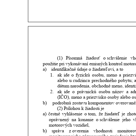
(1)
Písomná
žiadosť
o schválenie
vh
použitie pri vykonávaní emisných kontrol motor
a) 
identifikačné údaje o žiadateľovi, a to
1.
ak
ide
o
fyzickú
osobu,
meno
a
priezv
alebo
u
cudzinca
prechodného
pobytu;
dátum narodenia, obchodné meno, identif
2.
ak
ide
o
právnickú
osobu
názov
a
ad
(IČO), meno a priezvisko osoby alebo os
b)
 podrobnú zostavu komponentov overované
(2) Prílohou k žiadosti je 
a)
čestné
vyhlásenie
o tom,
že
žiadateľ
je
zhot
oprávnený
na
konanie
o schválenie
jeho
v
motorových vozidiel,
b)
správa
z overenia
vhodnosti
monitoro