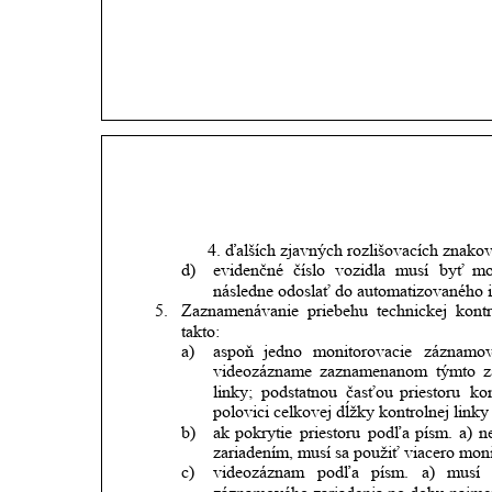
4. ďalších zjavných rozlišovacích znakov
d)
evidenčné
číslo
vozidla
musí
byť
mo
následne odoslať do automatizovaného i
5.
Zaznamenávanie
priebehu
technickej
kont
takto:
a)
aspoň
jedno
monitorovacie
záznamo
videozázname
zaznamenanom
týmto
z
linky;
podstatnou
časťou
priestoru
kon
polovici celkovej dĺžky kontrolnej link
b)
ak
pokrytie
priestoru
podľa
písm.
a)
n
zariadením, musí sa použiť viacero mon
c)
videozáznam
podľa
písm.
a)
musí