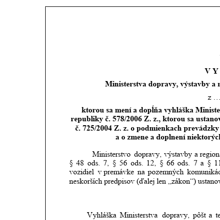
V Y
Ministerstva dopravy, výstavby a 
z …
ktorou sa mení a dopĺňa vyhláška Ministe
republiky č. 578/2006 Z. z., ktorou sa usta
č. 725/2004 Z. z. o podmienkach prevádzk
a o zmene a doplnení niektorýc
Ministerstvo
dopravy,
výstavby
a regio
§
48
ods.
7,
§
56
ods.
12,
§
66
ods.
7
a
§
1
vozidiel
v premávke
na
pozemných
komunikác
neskorších predpisov (ďalej len „zákon“) ustano
Vyhláška
Ministerstva
dopravy,
pôšt
a
t