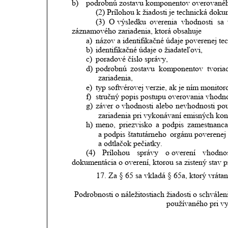
b)
podrobnú zostavu komponentov overovanéh
(2) Prílohou k žiadosti je technická do
(3)
O výsledku
overenia
vhodnosti
sa
záznamového zariadenia, ktorá obsahuje
a)
názov a identifikačné údaje poverenej te
b)
identifikačné údaje o žiadateľovi,
c)
poradové číslo správy,
d)
podrobnú
zostavu
komponentov
tvoria
zariadenia,
e)
typ softvérovej verzie, ak je ním monit
f)
stručný popis postupu overovania vhodn
g)
záver
o vhodnosti
alebo
nevhodnosti
pou
zariadenia pri vykonávaní emisných kon
h)
meno,
priezvisko
a
podpis
zamestnanca
a podpis
štatutárneho
orgánu
poverenej
a odtlačok pečiatky.
(4)
Prílohou
správy
o overení
vhodnos
dokumentácia o overení, ktorou sa zistený stav p
17.
Za § 65 sa vkladá § 65a, ktorý vrátan
Podrobnosti o náležitostiach žiadosti o schvál
používaného pri v