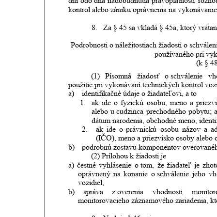
dní
odo
dňa
nadobudnutia
právoplatnosti
rozho
kontrol alebo zániku oprávnenia na vykonávanie
8.
Za § 45 sa vkladá § 45a, ktorý vrátan
Podrobnosti o náležitostiach žiadosti o schvál
používaného pri vyk
(k § 4
(1)
Písomná
žiadosť
o schválenie
vh
použitie pri vykonávaní technických kontrol voz
a)
identifikačné údaje o žiadateľovi, a to
1.
ak
ide
o
fyzickú
osobu,
meno
a
priezv
alebo
u
cudzinca
prechodného
pobytu;
dátum narodenia, obchodné meno, identif
2.
ak
ide
o
právnickú
osobu
názov
a
a
(IČO), meno a priezvisko osoby alebo o
b)
podrobnú zostavu komponentov overovanéh
(2) Prílohou k žiadosti je 
a)
čestné
vyhlásenie
o tom,
že
žiadateľ
je
zhot
oprávnený
na
konanie
o schválenie
jeho
vh
vozidiel,
b)
správa
z overenia
vhodnosti
monitor
monitorovacieho záznamového zariadenia, ktor