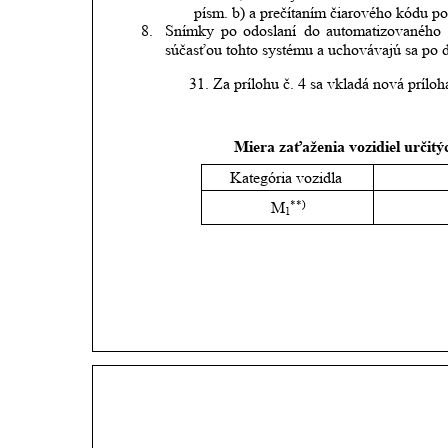
písm. b) a prečítaním čiarového kódu po
8.
Snímky
po
odoslaní
do
automatizovaného
súčasťou tohto systému a uchovávajú sa po do
31. Za prílohu č. 4 sa vkladá nová príloha
Miera zaťaženia vozidiel určitý
Kategória vozidla
**)
M
1