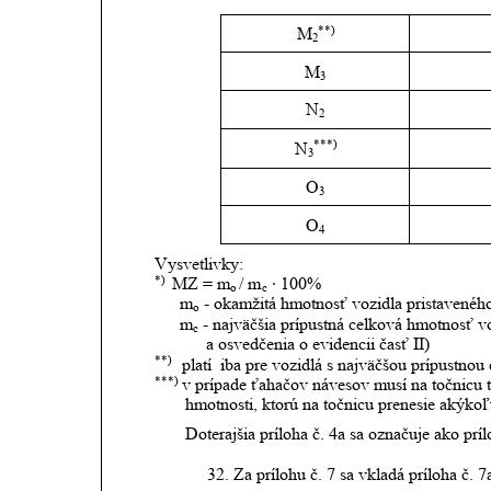
**)
M
2
M
3
N
2
***)
N
3
O
3
O
4
Vysvetlivky:
*) 
 MZ = m
/ m
 ∙ 100%
o 
c
 m
 - okamžitá hmotnosť vozidla pristavenéh
o
 m
 - najväčšia prípustná celková hmotnosť vo
c
a osvedčenia o evidencii časť II)
**)    
platí  iba pre vozidlá s najväčšou prípustn
***)  
v prípade ťahačov návesov musí na točnicu 
hmotnosti, ktorú na točnicu prenesie akýko
Doterajšia príloha č. 4a sa označuje ako príl
32. Za prílohu č. 7 sa vkladá príloha č. 7a