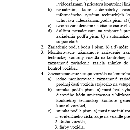
„videozáznam“) priestoru kontrolnej link
b)
zariadením,
ktoré
automaticky
zasi
informačného
systému
technických
k
uchováva videozáznam podľa písm. a) (ď
c)
dvoma zariadeniami na čítanie čiarového
d)
ďalšími
zariadeniami
na
vzájomné
pre
zariadenia
podľa
písm.
b)
s automatiz
sú potrebné.  
2.
Zariadenie podľa bodu 1 písm. b) a d) môže 
3.
Monitorovacie
záznamové
zariadenie
za
technickej
kontroly
vozidla
na
kontrolnej
l
záznamové
zariadenie
zasiela
snímky
do
kontrol vozidiel.
4.
Zaznamenávanie vstupu vozidla na kontrolnú
a)
jedno
monitorovacie
záznamové
zaria
prednej časti vozidla stojaceho na vstup
b)
snímka
podľa
písm.
a)
musí
byť
vyh
čiarového
kódu
umiestnenou
v blízkost
konkrétnej
technickej
kontrole
gene
kontrol vozidiel,
c)
snímka podľa písm. a) musí umožniť ro
1. evidenčného čísla, ak je na vozidle p
2. druhu vozidla,
3. farby vozidla,