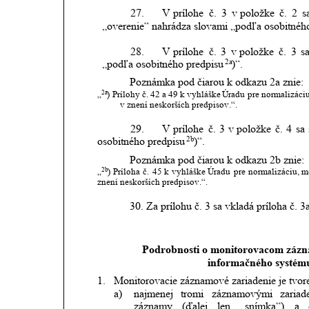
27.
V prílohe
č.
3
v položke
č.
2
s
„overenie“ nahrádza slovami „podľa osobitnéh
28.
V prílohe
č.
3
v položke
č.
3
s
2a
„podľa osobitného predpisu
)“. 
Poznámka pod čiarou k odkazu 2a znie: 
„
)
Prílohy
č.
42
a
49
k
vyhláške
Úradu
pre
normalizáciu
2a
v znení neskorších predpisov.“.
29.
V prílohe
č.
3
v položke
č.
4
sa
2b
osobitného predpisu
)“.
Poznámka pod čiarou k odkazu 2b znie: 
„
)
Príloha
č.
45
k
vyhláške
Úradu
pre
normalizáciu,
m
2b
znení neskorších predpisov.“.
30. Za 
prílohu č. 3 sa vkladá príloha č. 3a
Podrobnosti o monitorovacom zázn
informačného systému
1.
Monitorovacie záznamové zariadenie je tvor
a)
najmenej
tromi
záznamovými
zariad
záznamy
(ďalej
len
„snímka“)
a