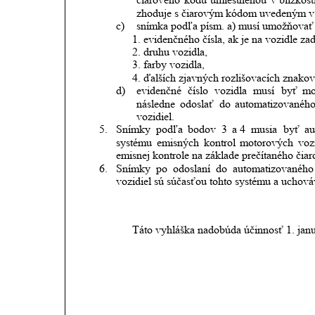
zhoduje s čiarovým kódom uvedeným v 
c)
snímka podľa písm. a) musí umožňovať
1. evidenčného čísla, ak je na vozidle z
2. druhu vozidla,
3. farby vozidla,
4. ďalších zjavných rozlišovacích znakov
d)
evidenčné
číslo
vozidla
musí
byť
mo
následne
odoslať
do
automatizovanéh
vozidiel.
5.
Snímky
podľa
bodov
3
a 4
musia
byť
au
systému
emisných
kontrol
motorových
voz
emisnej kontrole na základe prečítaného čia
6.
Snímky
po
odoslaní
do
automatizovaného
vozidiel sú súčasťou tohto systému a uchováv
Táto vyhláška nadobúda účinnosť 1. jan