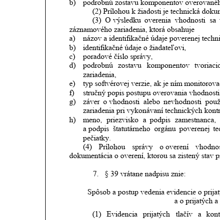
b)
podrobnú zostavu komponentov overovanéh
(2) Prílohou k žiadosti je technická do
(3)
O výsledku
overenia
vhodnosti
sa
záznamového zariadenia, ktorá obsahuje
a)
názov a identifikačné údaje poverenej techni
b)
identifikačné údaje o žiadateľovi,
c)
poradové číslo správy,
d)
podrobnú
zostavu
komponentov
tvoriaci
zariadenia,
e)
typ softvérovej verzie, ak je ním monitoro
f)
stručný popis postupu overovania vhodnost
g)
záver
o vhodnosti
alebo
nevhodnosti
použ
zariadenia pri vykonávaní technických kontr
h)
meno,
priezvisko
a
podpis
zamestnanca,
a podpis
štatutárneho
orgánu
poverenej
te
pečiatky.
(4)
Prílohou
správy
o overení
vhodnos
dokumentácia o overení, ktorou sa zistený stav p
7.
§ 39 vrátane nadpisu znie:
Spôsob a postup vedenia evidencie o prija
a o prijatých 
(1)
Evidencia
prijatých
tlačív
a
kont