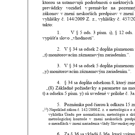
ktorou
sa
ustanovujú
podrobnosti
o niektorých
prevádzky
vozidiel
v premávke
na
pozemn
zákonov
v znení
neskorších
predpisov
v znení
vyhlášky
č.
144/2009
Z.
z.,
vyhlášky
č.
457/2
takto:
1.
V
§
5
ods.
3
písm.
i),
§
12
ods.
vypúšťa slovo „vhodnosti“.
2.
V § 34 sa odsek 2 dopĺňa písmenom t)
„t) monitorovacím záznamovým zariadením.“.
3.
V § 34 sa odsek 5 dopĺňa písmenom y
„y) monitorovacím záznamovým zariadením.“.
4.
§ 34 sa dopĺňa odsekom 8, ktorý znie
   „(8)
Základné
požiadavky
a parametre
na
mon
t) a odseku 5 písm. y) sú uvedené v prílohe č. 3a
5.
Poznámka pod čiarou k odkazu 15 zn
„
)
Napríklad
zákon
č.
142/2000
Z.
z.
o
metrológii
a
o
15
vyhláška
Úradu
pre
normalizáciu,
metrológiu
a
sk
metrologickej
kontrole
v
znení
neskorších
predpi
o meradlách v znení nariadenia vlády Slovenskej rep
6.
Za § 36 sa vkladá § 36a, ktorý vrátan