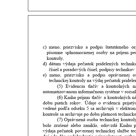
c)
meno,
priezvisko
a
podpis
štatutárneho
or
písomne
splnomocnenej
osoby
na
príjem
pe
kontroly,
d)
dátum
výdaja
pečiatok
pridelených
techni
čísiel a poradových čísiel; podpisy technikov
e)
meno,
priezvisko
a
podpis
oprávnenej
o
technickej kontroly na výdaj pečiatok pridel
(5)
Evidenciu
tlačív
a
kontrolných
n
automatizovanom informačnom systéme v rozsah
(6)
Kniha
príjmu
tlačív
a
kontrolných
n
dobu
piatich
rokov.
Údaje
o
evidencii
prijatý
vedené
podľa
odseku
5
sa
archivujú
v
elektron
kontrole sa archivuje po dobu platnosti technicke
(7)
Oprávnená
osoba
technickej
kontrol
bolo
zrušené
alebo
zaniklo,
odovzdá
Knihu
p
výdaja
pečiatok
poverenej
technickej
službe
te