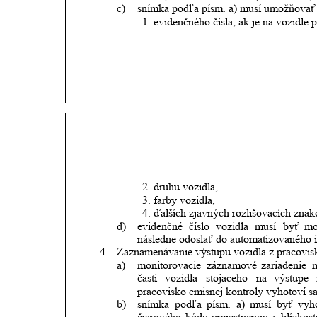
c)
snímka podľa písm. a) musí umožňovať
1. evidenčného čísla, ak je na vozidle
2. druhu vozidla,
3. farby vozidla,
4. ďalších zjavných rozlišovacích znak
d)
evidenčné
číslo
vozidla
musí
byť
mo
následne odoslať do automatizovaného 
4.
Zaznamenávanie výstupu vozidla z pracovisk
a)
monitorovacie
záznamové
zariadenie
časti
vozidla
stojaceho
na
výstupe
pracovisko emisnej kontroly vyhotoví sa
b)
snímka
podľa
písm.
a)
musí
byť
vyh
čiarového
kódu
umiestnenou
v blízkost