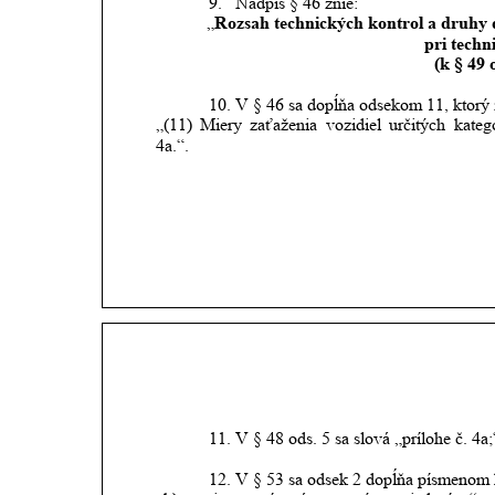
9.
Nadpis § 46 znie: 
„
Rozsah technických kontrol a druhy do
pri techn
(k § 49 
10.
V § 46 sa dopĺňa odsekom 11, ktorý 
„(11)
Miery
zaťaženia
vozidiel
určitých
kategó
4a.“.
11.
V § 48 ods. 5 sa slová „prílohe č. 4a
12.
V § 53 sa odsek 2 dopĺňa písmenom h