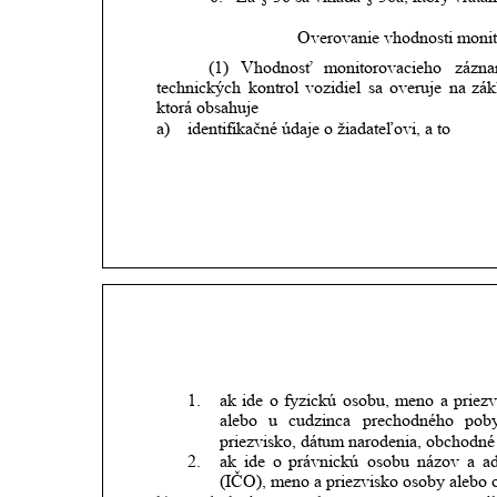
Overovanie vhodnosti moni
(1)
Vhodnosť
monitorovacieho
zázn
technických
kontrol
vozidiel
sa
overuje
na
zák
ktorá obsahuje
a)
identifikačné údaje o žiadateľovi, a to
1.
ak
ide
o
fyzickú
osobu,
meno
a
priezv
alebo
u
cudzinca
prechodného
poby
priezvisko, dátum narodenia, obchodné 
2.
ak
ide
o
právnickú
osobu
názov
a
a
(IČO), meno a priezvisko osoby alebo o