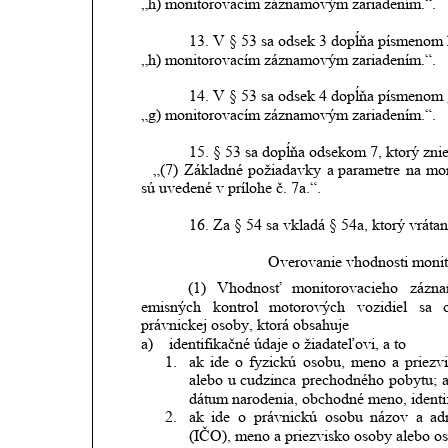
„h) monitorovacím záznamovým zariadením.“.
13.
V § 53 sa odsek 3 dopĺňa písmenom h
„h) monitorovacím záznamovým zariadením.“.
14.
V § 53 sa odsek 4 dopĺňa písmenom g
„g) monitorovacím záznamovým zariadením.“.
15.
§ 53 sa dopĺňa odsekom 7, ktorý znie
   „(7)
Základné
požiadavky
a parametre
na
mon
sú uvedené v prílohe č. 7a.“.
16.
Za § 54 sa vkladá § 54a, ktorý vrátan
Overovanie vhodnosti moni
(1)
Vhodnosť
monitorovacieho
zázn
emisných
kontrol
motorových
vozidiel
sa
právnickej osoby, ktorá obsahuje
a) 
identifikačné údaje o žiadateľovi, a to
1.
ak
ide
o
fyzickú
osobu,
meno
a
priezv
alebo
u
cudzinca
prechodného
pobytu;
dátum narodenia, obchodné meno, identif
2.
ak
ide
o
právnickú
osobu
názov
a
ad
(IČO), meno a priezvisko osoby alebo os