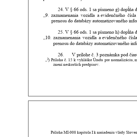
24.
V § 66 ods. 1 sa písmeno g) dopĺňa 
„9.
zaznamenania
vozidla
a evidenčného
čísla
prenosu do databázy automatizovaného info
25.
V § 66 ods. 1 sa písmeno h) dopĺňa d
„10.
zaznamenania
vozidla
a evidenčného
čísl
prenosu do databázy automatizovaného inf
26.
V prílohe č. 3 poznámka pod čiar
„
)
Príloha
č.
15
k
vyhláške
Úradu
pre
normalizáciu,
m
2
znení neskorších predpisov.
      Príloha MI-008 kapitola I k nariadeniu vlády Slove