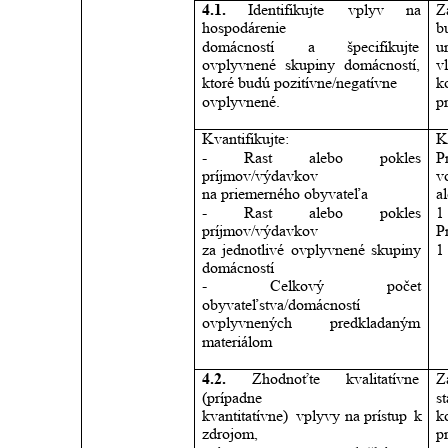
4.1.
Identifikujte
vplyv
na 
Z
hospodárenie
b
domácností
a
špecifikujte 
ur
ovplyvnené
skupiny
domácností, 
vl
ktoré budú pozitívne/negatívne
k
p
ovplyvnené.
Kvantifikujte:
K
-
Rast
alebo
pokles 
P
príjmov/výdavkov
v
na priemerného obyvateľa
a
-
Rast
alebo
pokles 
1
P
príjmov/výdavkov
za
jednotlivé
ovplyvnené
skupiny 
1
domácností
-
Celkový
počet 
obyvateľstva/domácností
ovplyvnených
predkladaným 
materiálom
4.2.
Zhodnoťte
kvalitatívne 
Z
(prípadne
s
kvantitatívne)
vplyvy
na
prístup
k 
k
zdrojom,
p