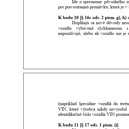
Ide
o spresnenie
pôvodného
z
pre pravostrannú premávku, ktorá je v 
K bodu 10 [§ 16c ods. 2 písm. g), h) a
Dopĺňajú
sa
nové
dôvody
nes
vozidlo
vybavené
rýchlomerom
s
nepoužívajú,
alebo
ak
vozidlo
nie
je
(napríklad
špeciálne
vozidlá
do
teré
VIN,
ktoré
výrobca
nikdy
nevyrobil
identifikačné číslo vozidla VIN pozmen
K bodu 11 [§ 17 ods. 1 písm. i)]