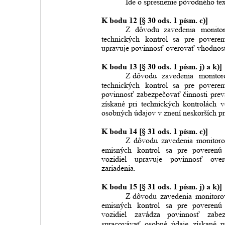
Ide o spresnenie pôvodného tex
K bodu 12 [§ 30 ods. 1 písm. c)]
Z
dôvodu
zavedenia
monito
technických
kontrol
sa
pre
povere
upravuje povinnosť overovať vhodnos
K bodu 13 [§ 30 ods. 1 písm. j) a k)]
Z dôvodu
zavedenia
monitor
technických
kontrol
sa
pre
povere
povinnosť
zabezpečovať
činnosti
prev
získané
pri
technických
kontrolách
v
osobných údajov v znení neskorších pre
K bodu 14 [§ 31 ods. 1 písm. c)]
Z
dôvodu
zavedenia
monitoro
emisných
kontrol
sa
pre
poverenú
vozidiel
upravuje
povinnosť
over
zariadenia.
K bodu 15 [§ 31 ods. 1 písm. j) a k)]
Z dôvodu
zavedenia
monitoro
emisných
kontrol
sa
pre
poverenú
vozidiel
zavádza
povinnosť
zabe
spracovávať
osobné
údaje
získané
p