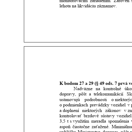
monitorovacím
zariadením.
Zároveň
lehota na likvidáciu záznamov.
K bodom 27 a 29 (§ 49 ods. 7 prvá vet
Nadväzne
na
kontrolné
úko
dopravy,
pôšt
a
telekomunikácií
Sl
ustanovujú
podrobnosti
o niektorý
o podmienkach
prevádzky
vozidiel
v 
a doplnení
niektorých
zákonov
v zn
kontrolovať
brzdové
sústavy
vozidiel
3,5
t
s využitím
meradla
spomalenia
aspoň
čiastočne
zaťažené.
Minimálnu
vyhláška
Ministerstva
dopravy,
pôšt
a