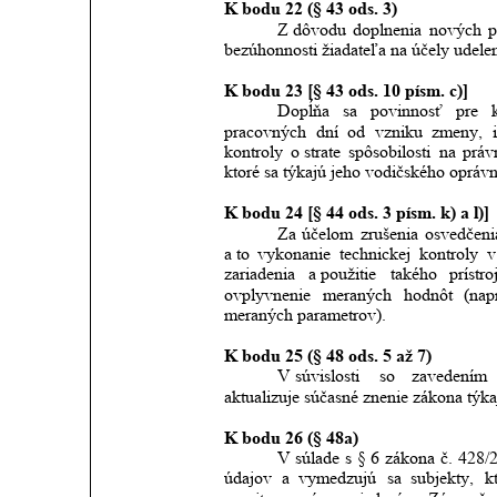
K bodu 22 (§ 43 ods. 3)
Z dôvodu
doplnenia
nových
p
bezúhonnosti žiadateľa na účely udele
K bodu 23 [§ 43 ods. 10 písm. c)]
Dopĺňa
sa
povinnosť
pre
pracovných
dní
od
vzniku
zmeny,
kontroly
o strate
spôsobilosti
na
práv
ktoré sa týkajú jeho vodičského oprávn
K bodu 24 [§ 44 ods. 3 písm. k) a l)]
Za
účelom
zrušenia
osvedčeni
a to
vykonanie
technickej
kontroly
v
zariadenia
a použitie
takého
prístro
ovplyvnenie
meraných
hodnôt
(nap
meraných parametrov).
K bodu 25 (§ 48 ods. 5 až 7)
V súvislosti
so
zavedením
aktualizuje súčasné znenie zákona týka
K bodu 26 (§ 48a)
V súlade
s
§
6
zákona
č.
428/
údajov
a
vymedzujú
sa
subjekty,
k