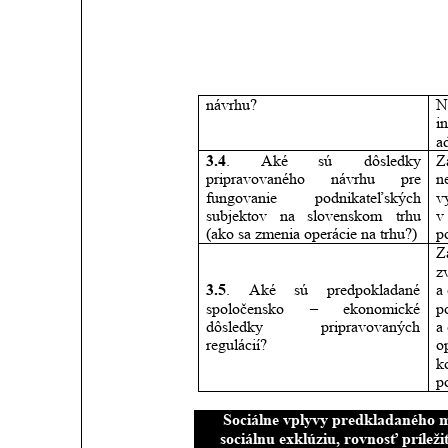
návrhu? 
N
i
a
3.4
.
Aké
sú
dôsledky 
Z
pripravovaného
návrhu
pre 
n
fungovanie
podnikateľských 
v
subjektov
na
slovenskom
trhu 
v
(ako sa zmenia operácie na trhu?) 
p
Z
z
3.5
.
Aké
sú
predpokladané 
a
spoločensko
–
ekonomické 
p
dôsledky
pripravovaných 
a 
regulácií? 
o
k
p
ciálne vplyvy predkladaného materiá
Sociálne vplyvy predkladaného ma
sociálnu exklúziu, rovnosť prílež