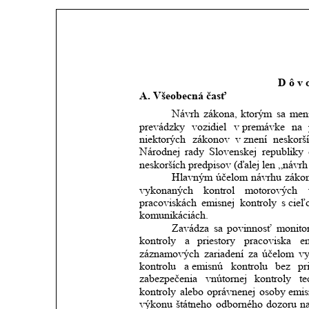
D ô v o
A. Všeobecná časť
Návrh
zákona,
ktorým
sa
men
prevádzky
vozidiel
v premávke
na
niektorých
zákonov
v znení
neskorš
Národnej
rady
Slovenskej
republiky
neskorších predpisov (ďalej len „návrh
Hlavným
účelom
návrhu
záko
vykonaných
kontrol
motorových
pracoviskách
emisnej
kontroly
s cie
komunikáciách. 
Zavádza
sa
povinnosť
monito
kontroly
a
priestory
pracoviska
e
záznamových
zariadení
za
účelom
vy
kontrolu
a emisnú
kontrolu
bez
pr
zabezpečenia
vnútornej
kontroly
te
kontroly
alebo
oprávnenej
osoby
emis
výkonu
štátneho
odborného
dozoru
n