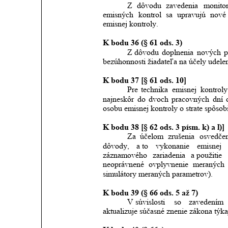
Z
dôvodu
zavedenia
monito
emisných
kontrol
sa
upravujú
nové
emisnej kontroly.
K bodu 36 (§ 61 ods. 3)
Z dôvodu
doplnenia
nových
p
bezúhonnosti žiadateľa na účely udelen
K bodu 37 [§ 61 ods. 10]
Pre
technika
emisnej
kontroly
najneskôr
do
dvoch
pracovných
dní
osobu emisnej kontroly o strate spôsob
K bodu 38 [§ 62 ods. 3 písm. k) a l)]
Za
účelom
zrušenia
osvedčen
dôvody,
a to
vykonanie
emisnej
záznamového
zariadenia
a použitie
neoprávnené
ovplyvnenie
meraných
simulátory meraných parametrov).
K bodu 39 (§ 66 ods. 5 až 7)
V súvislosti
so
zavedením
aktualizuje súčasné znenie zákona týka