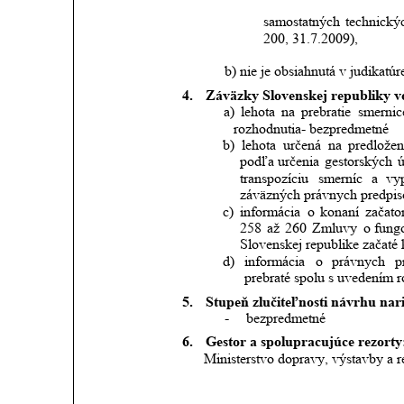
samostatných
technický
200, 31.7.2009),  
b) nie je obsiahnutá v judikat
4.
Záväzky Slovenskej republiky v
  a)
lehota
na
prebratie
smernic
rozhodnutia- bezpredmetné
b)
lehota
určená
na
predložen
podľa
určenia
gestorských
ú
transpozíciu
smerníc
a
vy
záväzných právnych predpis
c)
informácia
o
konaní
začat
258
až
260
Zmluvy
o fung
Slovenskej republike začaté 
d)
informácia
o
právnych
p
prebraté spolu s uvedením r
5.
Stupeň zlučiteľnosti návrhu na
-
bezpredmetné
6.
Gestor a spolupracujúce rezorty
Ministerstvo dopravy, výstavby a r