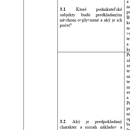
a
n
3.1
.
Ktoré
podnikateľské 
p
subjekty
budú
predkladaným 
B
návrhom
ovplyvnené
a
aký
je
ich 
k
počet? 
t
vo
t
a
k
P
z
z
t
m
t
m
e
a
P
p
n
o
3.2
.
Aký
je
predpokladaný 
b
charakter
a
rozsah
nákladov
a 
li