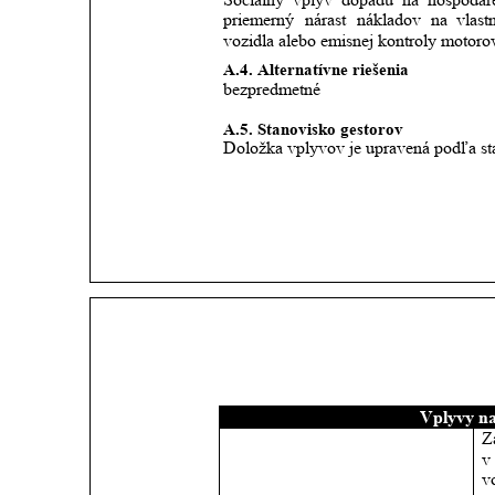
priemerný
nárast
nákladov
na
vlast
vozidla alebo emisnej kontroly motorov
A.4. Alternatívne riešenia 
bezpredmetné
A.5. Stanovisko gestorov
Doložka vplyvov je upravená podľa sta
Vplyvy na
Z
v
v