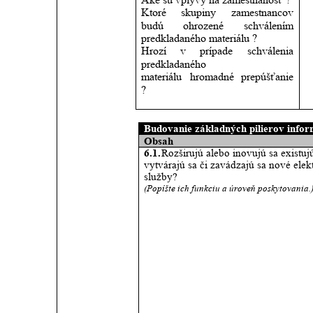
Ktoré
skupiny
zamestnancov 
budú
ohrozené
schválením 
predkladaného materiálu ?
Hrozí
v
prípade
schválenia 
predkladaného
materiálu
hromadné
prepúšťanie 
?
,
Budovanie základných pilierov infor
Obsah 
6.1. 
Rozširujú alebo inovujú sa existuj
vytvárajú sa či zavádzajú sa nové elek
služby? 
(Popíšte ich funkciu a úroveň poskytovania.)