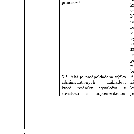
prínosov? 
k
z
N
j
r
v
v
k
z
t
p
t
b
3.3
.
Aká
je
predpokladaná
výška 
A
administratívnych
nákladov, 
z
ktoré
podniky
vynaložia
v 
k
súvislosti
s
implementáciou 
j