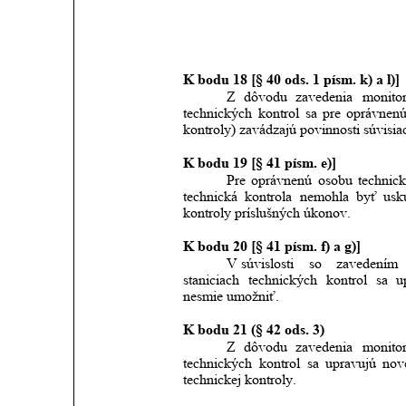
K bodu 18 [§ 40 ods. 1 písm. k) a l)]
Z
dôvodu
zavedenia
monito
technických
kontrol
sa
pre
oprávnen
kontroly) zavádzajú povinnosti súvis
K bodu 19 [§ 41 písm. e)]
Pre
oprávnenú
osobu
technick
technická
kontrola
nemohla
byť
usk
kontroly príslušných úkonov. 
K bodu 20 [§ 41 písm. f) a g)]
V súvislosti
so
zavedením
staniciach
technických
kontrol
sa
u
nesmie umožniť.
K bodu 21 (§ 42 ods. 3)
Z
dôvodu
zavedenia
monito
technických
kontrol
sa
upravujú
nov
technickej kontroly.