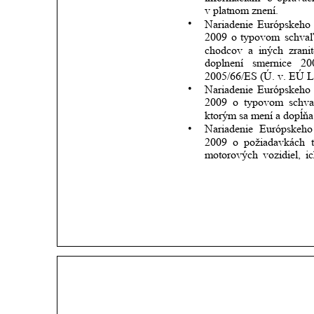
v platnom znení.
•
Nariadenie
Európskeho
2009
o
typovom
schva
chodcov
a
iných
zrani
doplnení
smernice
20
2005/66/ES (Ú. v. EÚ L 
•
Nariadenie
Európskeho
2009
o
typovom
schva
ktorým sa mení a dopĺňa
•
Nariadenie
Európskeho
2009
o
požiadavkách
motorových
vozidiel,
i