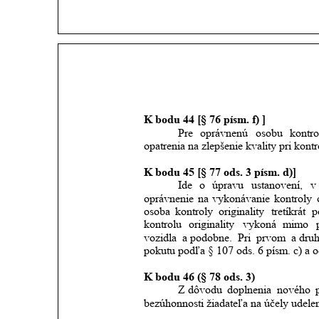
K bodu 44 [§ 76 písm. f) ]
Pre
oprávnenú
osobu
kontro
opatrenia na zlepšenie kvality pri kontro
K bodu 45 [§ 77 ods. 3 písm. d)]
Ide
o
úpravu
ustanovení,
v
oprávnenie
na
vykonávanie
kontroly
osoba
kontroly
originality
tretíkrát
p
kontrolu
originality
vykoná
mimo
vozidla
a podobne.
Pri
prvom
a dru
pokutu podľa § 107 ods. 6 písm. c) a o
K bodu 46 (§ 78 ods. 3)
Z dôvodu
doplnenia
nového
bezúhonnosti žiadateľa na účely udelen