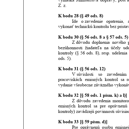
Z. z.
K bodu 28 (§ 49 ods. 8)
Ide
o zavedenie
opatrenia,
vykonať technickú kontrolu bez prista
K bodu 30 (§ 56 ods. 8 a § 57 ods. 5)
Z dôvodu
doplnenia
nového
bezúhonnosti
žiadateľa
na
účely
ude
kontroly
(§
56
ods.
8),
resp.
udelenia
ods. 5).
K bodu 31 (§ 56 ods. 12)
V súvislosti
so
zavedením
pracoviskách
emisných
kontrol
sa
r
vydanie všeobecne záväzného vykonáv
K bodu 32 [§ 58 ods. 1 písm. k) a l)]
Z
dôvodu
zavedenia
monitoro
emisných
kontrol
sa
pre
oprávnenú
kontroly) zavádzajú povinnosti súvis
K bodu 33 [§ 59 písm. d)] 
Pre
oprávnenú
osobu
emisne