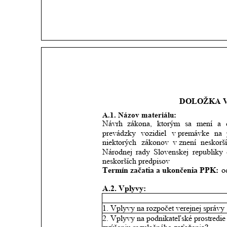
DOLOŽKA 
A.1. Názov materiálu: 
Návrh
zákona,
ktorým
sa
mení
a
prevádzky
vozidiel
v premávke
na
niektorých
zákonov
v znení
neskorš
Národnej
rady
Slovenskej
republiky
neskorších predpisov
Termín začatia a ukončenia PPK:
 o
A.2. Vplyvy:
1. Vplyvy na rozpočet verejnej správy
2. Vplyvy na podnikateľské prostredie