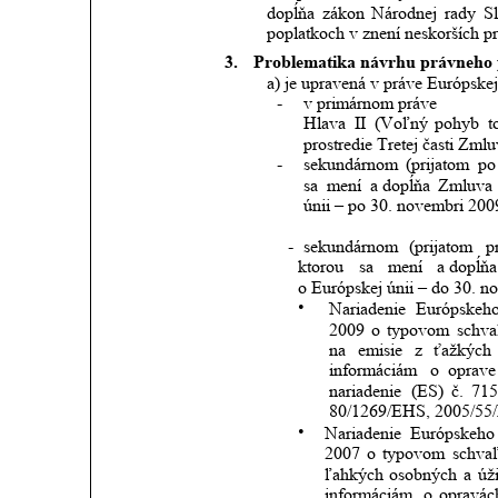
dopĺňa
zákon
Národnej
rady
S
poplatkoch v znení neskorších p
3.
Problematika návrhu právneho 
a) je upravená v práve Európskej
-
v primárnom práve 
Hlava
II
(Voľný
pohyb
t
prostredie Tretej časti Zml
-
sekundárnom
(prijatom
po
sa
mení
a dopĺňa
Zmluva
únii – po 30. novembri 200
-
sekundárnom
(prijatom
p
ktorou
sa
mení
a dopĺňa
o Európskej únii – do 30. 
•
Nariadenie
Európskeh
2009
o
typovom
schva
na
emisie
z
ťažkých
informáciám
o
oprave
nariadenie
(ES)
č.
715
80/1269/EHS, 2005/55/
•
Nariadenie
Európskeho
2007
o
typovom
schva
ľahkých
osobných
a
úž
informáciám
o
opravác