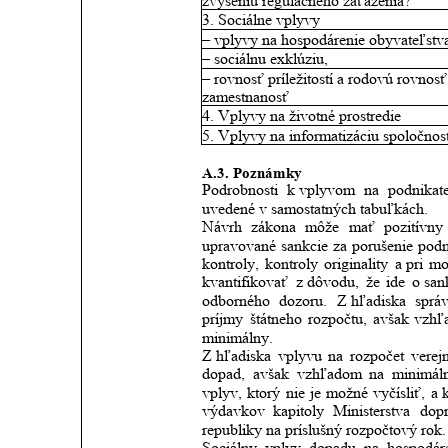
zvýšeniu regulačného zaťaženia?
3. Sociálne vplyvy
– vplyvy na hospodárenie obyvateľstv
– sociálnu exklúziu,
– rovnosť príležitostí a rodovú rovnosť
zamestnanosť
4. Vplyvy na životné prostredie
5. Vplyvy na informatizáciu spoločnost
A.3. Poznámky 
Podrobnosti
k vplyvom
na
podnikat
uvedené v samostatných tabuľkách. 
Návrh
zákona
môže
mať
pozitívny
upravované
sankcie
za
porušenie
pod
kontroly,
kontroly
originality
a pri
mo
kvantifikovať
z dôvodu,
že
ide
o san
odborného
dozoru.
Z hľadiska
sprá
príjmy
štátneho
rozpočtu,
avšak
vzhľ
minimálny.
Z hľadiska
vplyvu
na
rozpočet
verej
dopad,
avšak
vzhľadom
na
minimál
vplyv,
ktorý
nie
je
možné
vyčísliť,
a 
výdavkov
kapitoly
Ministerstva
dop
republiky na príslušný rozpočtový rok.
Sociálny
vplyv
dopadu
na
hospodár