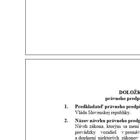
DOLOŽK
právneho predp
1.
Predkladateľ právneho predpi
Vláda Slovenskej republiky. 
2.
Názov návrhu právneho predp
Návrh
zákona,
ktorým
sa
mení
prevádzky
vozidiel
v premá
a doplnení
niektorých
zákonov