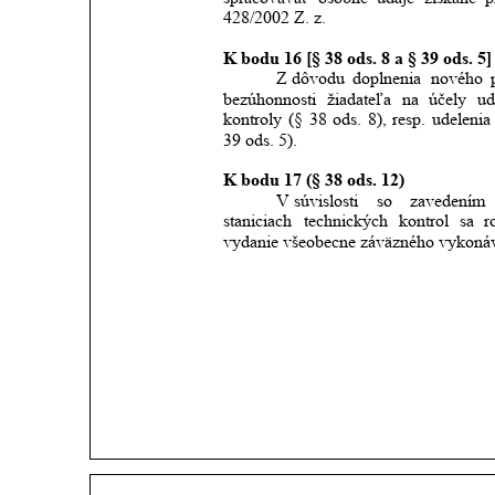
428/2002 Z. z.
K bodu 16 [§ 38 ods. 8 a § 39 ods. 5]
Z dôvodu
doplnenia
nového
bezúhonnosti
žiadateľa
na
účely
ud
kontroly
(§
38
ods.
8),
resp.
udelenia
39 ods. 5).
K bodu 17 (§ 38 ods. 12)
V súvislosti
so
zavedením
staniciach
technických
kontrol
sa
r
vydanie všeobecne záväzného vykonáv