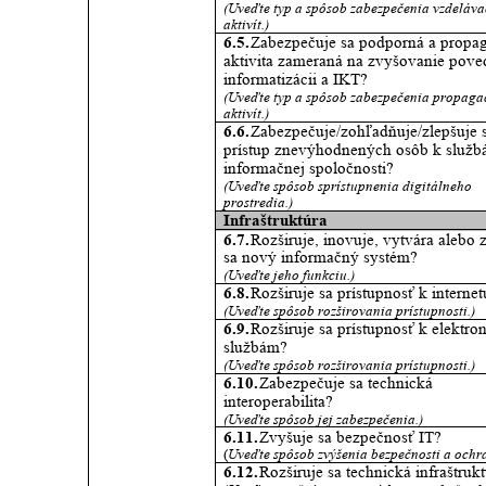
(Uveďte typ a spôsob zabezpečenia vzdeláva
aktivít.) 
6.5. 
Zabezpečuje sa podporná a propa
aktivita zameraná na zvyšovanie pove
informatizácii a IKT? 
(Uveďte typ a spôsob zabezpečenia propaga
aktivít.) 
6.6. 
Zabezpečuje/zohľadňuje/zlepšuje 
prístup znevýhodnených osôb k služb
informačnej spoločnosti? 
(Uveďte spôsob sprístupnenia digitálneho 
prostredia.) 
Infraštruktúra 
6.7. 
Rozširuje, inovuje, vytvára alebo 
sa nový informačný systém? 
(Uveďte jeho funkciu.) 
6.8. 
Rozširuje sa prístupnosť k internet
(Uveďte spôsob rozširovania prístupnosti.) 
6.9. 
Rozširuje sa prístupnosť k elektro
službám? 
(Uveďte spôsob rozširovania prístupnosti.) 
6.10. 
Zabezpečuje sa technická 
interoperabilita? 
(Uveďte spôsob jej zabezpečenia.) 
6.11. 
Zvyšuje sa bezpečnosť IT? 
(
Uveďte spôsob zvýšenia bezpečnosti a ochra
6.12. 
Rozširuje sa technická infraštrukt