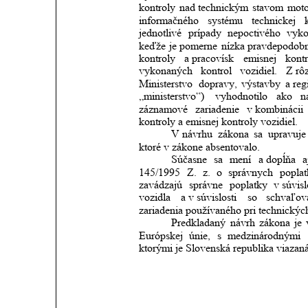
kontroly
nad
technickým
stavom
mot
informačného
systému
technickej
jednotlivé
prípady
nepoctivého
vyko
keďže
je
pomerne
nízka
pravdepodob
kontroly
a pracovísk
emisnej
kontr
vykonaných
kontrol
vozidiel.
Z rô
Ministerstvo
dopravy,
výstavby
a re
„ministerstvo“)
vyhodnotilo
ako
n
záznamové
zariadenie
v kombinácii
kontroly a emisnej kontroly vozidiel.
V návrhu
zákona
sa
upravuje
ktoré v zákone absentovalo.
Súčasne
sa
mení
a dopĺňa
a
145/1995
Z.
z.
o
správnych
popla
zavádzajú
správne
poplatky
v súvisl
vozidla
a v súvislosti
so
schvaľov
zariadenia používaného pri technickýc
Predkladaný
návrh
zákona
je
Európskej
únie,
s
medzinárodnými
ktorými je Slovenská republika viazaná