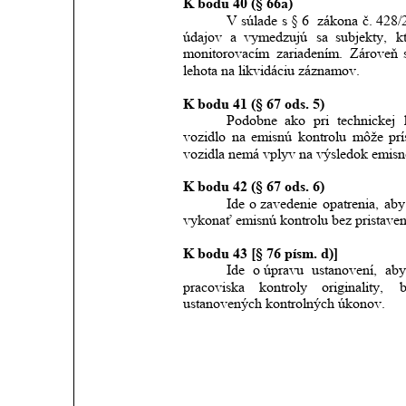
K bodu 40 (§ 66a)
V súlade
s
§
6 
zákona
č.
428/
údajov
a
vymedzujú
sa
subjekty,
k
monitorovacím
zariadením.
Zároveň
lehota na likvidáciu záznamov.
K bodu 41 (§ 67 ods. 5)
Podobne
ako
pri
technickej
vozidlo
na
emisnú
kontrolu
môže
prí
vozidla nemá vplyv na výsledok emisne
K bodu 42 (§ 67 ods. 6)
Ide
o zavedenie
opatrenia,
aby
vykonať emisnú kontrolu bez pristaven
K bodu 43 [§ 76 písm. d)]
Ide
o úpravu
ustanovení,
ab
pracoviska
kontroly
originality,
ustanovených kontrolných úkonov.