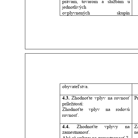
právam,
tovarom
a
službám
u 
jednotlivých
ovplyvnených
skupín 
obyvateľstva.
4.3.
Zhodnoťte
vplyv
na
rovnosť 
P
príležitostí:
Zhodnoťte
vplyv
na
rodovú 
rovnosť.
4.4.
Zhodnoťte
vplyvy
na 
Z
zamestnanosť.
n
Aké sú vplyvy na zamestnanosť ?