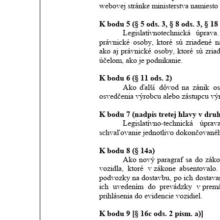
webovej stránke ministerstva namiesto 
K bodu 5 (§ 5 ods. 3, § 8 ods. 3, § 18 
Legislatívnotechnická
úprava.
právnické
osoby,
ktoré
sú
zriadené
n
ako
aj
právnické
osoby,
ktoré
sú
zria
účelom, ako je podnikanie. 
K bodu 6 (§ 11 ods. 2)
Ako
ďalší
dôvod
na
zánik
os
osvedčenia výrobcu alebo zástupcu vý
K bodu 7 (nadpis tretej hlavy v druhe
Legislatívno-technická
úprav
schvaľovanie jednotlivo dokončovanéh
K bodu 8 (§ 14a)
Ako
nový
paragraf
sa
do
záko
vozidla,
ktoré
v zákone
absentovalo.
podvozky
na
dostavbu,
po
ich
dostava
ich
uvedením
do
prevádzky
v prem
prihlásenia do evidencie vozidiel.
K bodu 9 [§ 16c ods. 2 písm. a)]