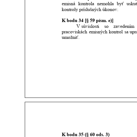
emisná
kontrola
nemohla
byť
usku
kontroly príslušných úkonov. 
K bodu 34 [§ 59 písm. e)]
V súvislosti
so
zavedením
pracoviskách
emisných
kontrol
sa
upr
umožniť.
K bodu 35 (§ 60 ods. 3)