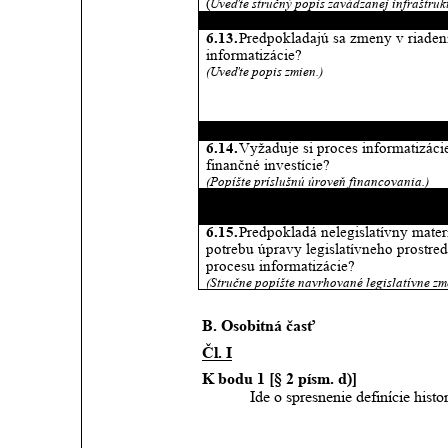
(
Uveďte stručný popis zavádzanej infraštrukt
Riadenie procesu informatizácie 
6.13. 
Predpokladajú sa zmeny v riaden
informatizácie? 
(Uveďte popis zmien.) 
Financovanie procesu informatizácie
6.14. 
Vyžaduje si proces informatizáci
finančné investície? 
(Popíšte príslušnú úroveň financovania.) 
Legislatívne prostredie procesu 
informatizácie 
6.15. 
Predpokladá nelegislatívny materi
potrebu úpravy legislatívneho prostred
procesu informatizácie? 
(Stručne popíšte navrhované legislatívne zm
B. Osobitná časť
Čl. I
K bodu 1 [§ 2 písm. d)]
Ide o spresnenie definície histo