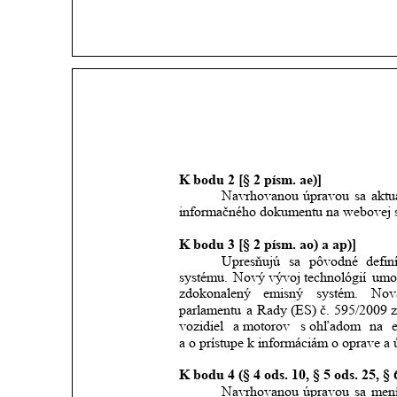
K bodu 2 [§ 2 písm. ae)]
Navrhovanou
úpravou
sa
aktu
informačného dokumentu na webovej st
K bodu 3 [§ 2 písm. ao) a ap)] 
Upresňujú
sa
pôvodné
defin
systému.
Nový
vývoj
technológií
umo
zdokonalený
emisný
systém.
Nov
parlamentu
a
Rady
(ES)
č.
595/2009
vozidiel
a motorov
s ohľadom
na
a o prístupe k informáciám o oprave a 
K bodu 4 (§ 4 ods. 10, § 5 ods. 25, § 6
Navrhovanou
úpravou
sa
men