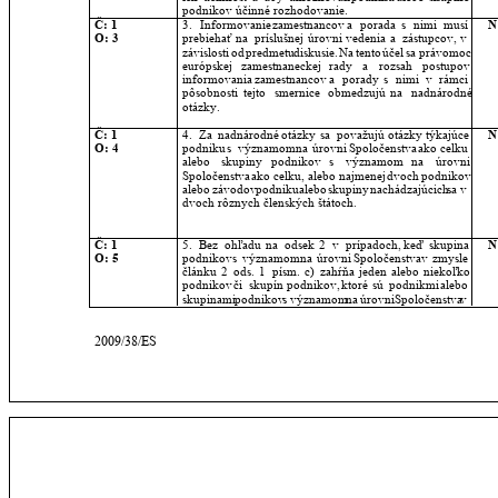
podnikov účinné rozhodovanie.
Č: 1
3.
Informovanie
zamestnancov
a
porada
s
nimi
musí 
N
O: 3
prebiehať
na
príslušnej
úrovni
vedenia
a
zástupcov,
v 
závislosti
od
predmetu
diskusie.
Na
tento
účel
sa
právomoc 
európskej
zamestnaneckej
rady
a
rozsah
postupov 
informovania
zamestnancov
a
porady
s
nimi
v
rámci 
pôsobnosti
tejto
smernice
obmedzujú
na
nadnárodné 
otázky.
Č: 1
4.
Za
nadnárodné
otázky
sa
považujú
otázky
týkajúce 
N
O: 4
podniku
s
významom
na
úrovni
Spoločenstva
ako
celku 
alebo
skupiny
podnikov
s
významom
na
úrovni 
Spoločenstva
ako
celku,
alebo
najmenej
dvoch
podnikov 
alebo
závodov
podniku
alebo
skupiny
nachádzajúcich
sa
v 
dvoch rôznych členských štátoch.
Č: 1
5.
Bez
ohľadu
na
odsek
2
v
prípadoch,
keď
skupina 
N
O: 5
podnikov
s
významom
na
úrovni
Spoločenstva
v
zmysle 
článku
2
ods.
1
písm.
c)
zahŕňa
jeden
alebo
niekoľko 
podnikov
či
skupín
podnikov,
ktoré
sú
podnikmi
alebo 
skupinami
podnikov
s
významom
na
úrovni
Spoločenstva
v 
2009/38/ES