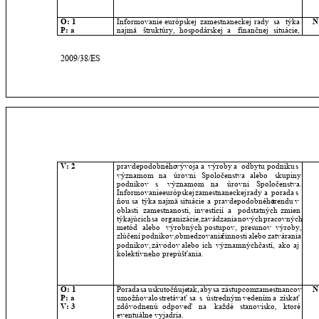
O: 1
Informovanie
európskej
zamestnaneckej
rady
sa
týka 
N
P: a 
najmä
štruktúry,
hospodárskej
a
finančnej
situácie, 
2009/38/ES
V: 2
pravdepodobného
vývoja
a
výroby
a
odbytu
podniku
s 
významom
na
úrovni
Spoločenstva
alebo
skupiny 
podnikov
s
významom
na
úrovni
Spoločenstva. 
Informovanie
európskej
zamestnaneckej
rady
a
porada
s 
ňou
sa
týka
najmä
situácie
a
pravdepodobného
trendu
v 
oblasti
zamestnanosti,
investícií
a
podstatných
zmien 
týkajúcich
sa
organizácie,
zavádzania
nových
pracovných 
metód
alebo
výrobných
postupov,
presunov
výroby, 
zlúčení
podnikov,
obmedzovania
činnosti
alebo
zatvárania 
podnikov,
závodov
alebo
ich
významných
častí,
ako
aj 
kolektívneho prepúšťania.
O: 1
Porada
sa
uskutočňuje
tak,
aby
sa
zástupcom
zamestnancov 
N
P: a 
umožňovalo
stretávať
sa
s
ústredným
vedením
a
získať 
V: 3
zdôvodnenú
odpoveď
na
každé
stanovisko,
ktoré 
eventuálne vyjadria.