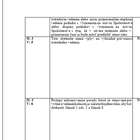
ústredným
vedením
alebo
iným
primeranejším
stupňom 
vedenia
podniku
s
významom
na
úrovni
Spoločenstva 
alebo
skupiny
podnikov
s
významom
na
úrovni 
Spoločenstva
s
tým,
že
v
závere
stretnutia
alebo
v 
primeranom čase sa bude môcť predložiť stanovisko.
O: 3
Toto
stretnutie
nemá
vplyv
na
výhradné
právomoci 
N
V: 5
ústredného vedenia.
O: 3
Postupy
informovania
a
porady,
ktoré
sú
stanovené
pre 
N
V: 6
vyššie
uvedené
okolnosti,
sa
uskutočňujú
bez
toho,
aby
bol 
dotknutý článok 1 ods. 2 a článok 8.