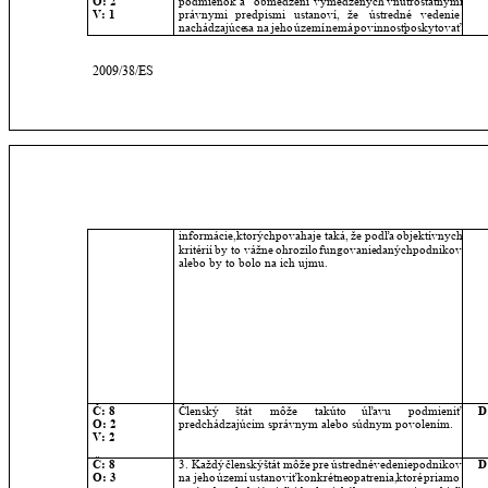
O: 2
podmienok
a
obmedzení
vymedzených
vnútroštátnymi 
V: 1
právnymi
predpismi
ustanoví,
že
ústredné
vedenie 
nachádzajúce
sa
na
jeho
území
nemá
povinnosť
poskytovať 
2009/38/ES
informácie,
ktorých
povaha
je
taká,
že
podľa
objektívnych 
kritérií
by
to
vážne
ohrozilo
fungovanie
daných
podnikov 
alebo by to bolo na ich ujmu.
Č: 8
Členský
štát
môže
takúto
úľavu
podmieniť 
D
O: 2
predchádzajúcim správnym alebo súdnym povolením.
V: 2
Č: 8
3.
Každý
členský
štát
môže
pre
ústredné
vedenie
podnikov 
D
O: 3
na
jeho
území
ustanoviť
konkrétne
opatrenia,
ktoré
priamo 