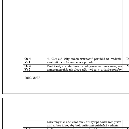
O: 4
4.
Členské
štáty
môžu
ustanoviť
pravidlá
na
vedenie 
D
V: 1
stretnutí na informovanie a poradu.
O: 4
Pred
každým
stretnutím
s
ústredným
vedením
má
európska 
N
V: 2
zamestnanecká
rada
alebo
užší
výbor,
v
prípade
potreby 
2009/38/ES
rozšírený
v
súlade
s
bodom
3
druhým
pododsekom,
právo 
zísť sa bez toho, aby bolo prítomné príslušné vedenie.