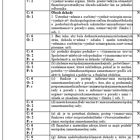
V: 2
vyjednávacieho
orgánu.
Môžu
predovšetkým
obmedziť 
finančné
prostriedky
na
úhradu
nákladov
len
na
jedného 
odborníka.
Č: 6
Obsah dohody
N
O: 1
1.
Ústredné
vedenie
a
osobitný
vyjednávací
orgán
musia 
vyjednávať
v
duchu
spolupráce
s
cieľom
dosiahnuť
dohodu 
o
podrobných
spôsoboch
uskutočňovania
informovania 
zamestnancov
a
porady
s
nimi,
ustanovených
v
článku
1 
ods. 1.
Č: 6
2.
Bez
toho,
aby
bola
dotknutá
autonómia
zúčastnených 
N
O: 2
strán,
dohoda
uvedená
v
odseku
1
medzi
ústredným 
vedením
a
osobitným
vyjednávacím
orgánom,
uzatvorená 
písomne, určí:
Č: 6
(a)
podniky
skupiny
podnikov
s
významom
na
úrovni 
N
O: 2
Spoločenstva
alebo
závody
podniku
s
významom
na
úrovni 
P:  a
Spoločenstva, na ktoré sa dohoda vzťahuje;
Č: 6
(b)
zloženie
európskej
zamestnaneckej
rady,
počet
členov, 
N
O: 2
rozdelenie
miest,
ktoré
zohľadňuje,
pokiaľ
je
to
možné, 
P: b
potrebu
vyváženého
zastúpenia
zamestnancov
podľa
ich 
aktivít, kategórií a pohlavia, a funkčné obdobie;
Č: 6
(c)
funkcie
a
postup
informovania
európskej 
N
O: 2
zamestnaneckej
rady
a
porady
s
ňou,
ako
aj
podmienky 
P: c
prepojenia
medzi
informovaním
európskej
zamestnaneckej 
rady
a
porady
s
ňou
a
informovaním
vnútroštátnych 
orgánov
zastupujúcich
zamestnancov
a
porady
s
nimi
v 
súlade so zásadami stanovenými v článku 1 ods. 3;
Č: 6
(d)
miesto
konania,
frekvenciu
a
trvanie
zasadaní
európskej 
N
O: 2
zamestnaneckej rady;
P: d
Č: 6
(e)
ak
je
to
potrebné,
zloženie,
postup
vymenovania, 
N
O: 2
funkcie
a
rokovací
poriadok
užšieho
výboru
zriadeného
v 
P: e
rámci európskej zamestnaneckej rady;
Č: 6
(f)
finančné
a
materiálne
zdroje,
ktoré
sa
majú
prideliť 
N
O: 2
európskej zamestnaneckej rade;
P: f
Č: 6
(g)
dátum
nadobudnutia
účinnosti
dohody
a
dobu
jej 
N