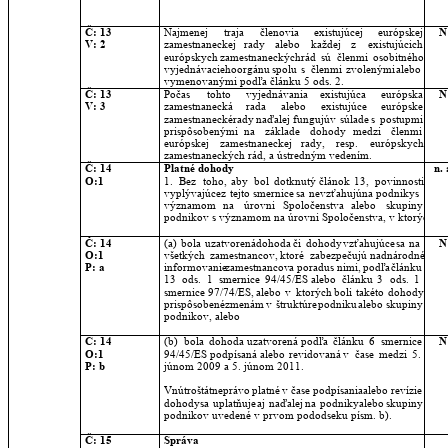
Č: 13
Najmenej
traja
členovia
existujúcej
európskej 
N
V: 2
zamestnaneckej
rady
alebo
každej
z
existujúcich 
európskych
zamestnaneckých
rád
sú
členmi
osobitného 
vyjednávacieho
orgánu
spolu
s
členmi
zvolenými
alebo 
vymenovanými podľa článku 5 ods. 2.
Č: 13
Počas
tohto
vyjednávania
existujúca
európska 
N
V: 3
zamestnanecká
rada
alebo
existujúce
európske 
zamestnanecké
rady
naďalej
fungujú
v
súlade
s
postupmi 
prispôsobenými
na
základe
dohody
medzi
členmi 
európskej
zamestnaneckej
rady,
resp.
európskych 
zamestnaneckých rád, a ústredným vedením.
Č: 14
Platné dohody
n. 
O:1
1.
Bez
toho,
aby
bol
dotknutý
článok
13,
povinnosti 
vyplývajúce
z
tejto
smernice
sa
nevzťahujú
na
podniky
s 
významom
na
úrovni
Spoločenstva
alebo
skupiny 
podnikov s významom na úrovni Spoločenstva, v ktorých:
Č: 14
(a)
bola
uzatvorená
dohoda
či
dohody
vzťahujúce
sa
na 
N
O:1
všetkých
zamestnancov,
ktoré
zabezpečujú
nadnárodné 
P: a
informovanie
zamestnancov
a
poradu
s
nimi,
podľa
článku 
13
ods.
1
smernice
94/45/ES
alebo
článku
3
ods.
1 
smernice
97/74/ES,
alebo
v
ktorých
boli
takéto
dohody 
prispôsobené
zmenám
v
štruktúre
podniku
alebo
skupiny 
podnikov, alebo
Č: 14
(b)
bola
dohoda
uzatvorená
podľa
článku
6
smernice 
N
O:1
94/45/ES
podpísaná
alebo
revidovaná
v
čase
medzi
5. 
P: b
júnom 2009 a 5. júnom 2011.
Vnútroštátne
právo
platné
v
čase
podpísania
alebo
revízie 
dohody
sa
uplatňuje
aj
naďalej
na
podniky
alebo
skupiny 
podnikov uvedené v prvom pododseku písm. b).
Č: 15
Správa