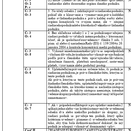
Č: 3
(c)
môže
vymenovať
viac
ako
polovicu
členov
správneho, 
N
O: 2
riadiaceho alebo dozorného orgánu daného podniku.
P: c
Č: 3
3.
Na
účely
odseku
2
zahŕňajú
práva
riadiaceho
podniku, 
N
O: 3
pokiaľ
ide
o
hlasovanie
a
vymenovanie,
práva
každého 
iného
ovládaného
podniku
a
práva
každej
osoby
alebo 
orgánu
konajúcich
vo
svojom
mene,
ale
v
záujme 
riadiaceho
podniku
alebo
ktoréhokoľvek
iného
ovládaného 
podniku.
Č: 3
4.
Bez
ohľadu
na
odseky
1
a
2
sa
podnik
nepovažuje
za 
N
O: 4
riadiaci
podnik
vo
vzťahu
k
inému
podniku,
v
ktorom
má 
účasť,
ak
je
spoločnosťou
uvedenou
v
článku
3
ods.
5 
písm.
a)
alebo
c)
nariadenia
Rady
(ES)
č.
139/2004
z
20. 
januára 2004 o kontrole koncentrácií medzi podnikmi.
Č: 3
5.
Vykonávanie
dominantného
vplyvu
sa
nepredpokladá 
N
O: 5
výlučne
z
dôvodu,
že
úradná
osoba
vykonáva
svoje
funkcie 
podľa
práva
členského
štátu
upravujúceho
likvidáciu, 
ukončenie
činnosti,
platobnú
neschopnosť,
zastavenie 
platieb, vyrovnanie alebo podobný postup.
Č: 3
6.
Uplatniteľným
právom
na
určenie
toho,
či
podnik
je 
N
O: 6
riadiacim
podnikom,
je
právo
členského
štátu,
ktorým
sa 
tento podnik riadi.
Ak
právo,
ktorým
sa
tento
podnik
riadi,
nie
je
právom 
žiadneho
členského
štátu,
uplatniteľným
právom
je
právo 
členského
štátu,
na
ktorého
území
sa
nachádza
zástupca 
podniku,
alebo
ak
takýto
zástupca
neexistuje,
ústredné 
vedenie
skupiny
podniku,
ktorý
zamestnáva
najväčší
počet 
zamestnancov.
Č:  3
7.
Ak
v
prípade
konfliktu
práva
pri
uplatňovaní
odseku
2 
N
O: 7
spĺňajú
jedno
alebo
viac
kritérií
ustanovených
v
uvedenom 
odseku
dva
alebo
niekoľko
podnikov
zo
skupiny,
za 
riadiaci
podnik
sa
považuje
ten
podnik,
ktorý
spĺňa 
kritérium
uvedené
v
písmene
c)
uvedeného
odseku
bez 
toho,
aby
tým
bola
dotknutá
možnosť
dokázať,
že
iný 
podnik je schopný vykonávať dominantný vplyv.
Časť II
ZRIADENIE
EURÓPSKEJ
ZAMESTNANECKEJ
RADY 
N