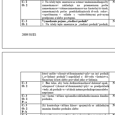
Č: 2
2.
Na
účely
tejto
smernice
sa
ustanovené
minimálne
počty 
N
O: 2
zamestnancov
zakladajú
na
priemernom
počte 
zamestnancov
vrátane
zamestnancov
na
čiastočný
úväzok, 
zamestnaných
počas
predchádzajúcich
dvoch
rokov, 
vypočítanom
v
súlade
s
vnútroštátnymi
právnymi 
predpismi a/alebo postupmi.
Č: 3
Vymedzenie pojmu „riadiaci podnik“
N
O: 1
1.
Na
účely
tejto
smernice
je
„riadiaci
podnik“
podnik, 
2009/38/ES
ktorý
môže
vykonávať
dominantný
vplyv
na
iný
podnik 
(„ovládaný
podnik“)
napríklad
z
dôvodu
vlastníctva, 
finančnej účasti alebo pravidiel jeho ovládania.
Č: 3
2.
Bez
toho,
aby
bola
dotknutá
možnosť
dokázať
opak, 
N
O: 2
schopnosť
vykonávať
dominantný
vplyv
sa
predpokladá 
vtedy,
ak
podnik
vo
vzťahu
k
inému
podniku
priamo
alebo 
nepriamo:
Č: 3
(a)
vlastní
väčšinu
upísaného
základného
imania
daného 
N
O: 2
podniku,
P: a
Č: 3
(b)
kontroluje
väčšinu
hlasov
spojených
so
základným 
N
O: 2
imaním daného podniku alebo
P: b