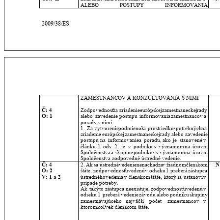
ALEBO
POSTUPY
INFORMOVANIA 
2009/38/ES
ZAMESTNANCOV A KONZULTOVANIA S NIMI
Č: 4
Zodpovednosť
za
zriadenie
európskej
zamestnaneckej
rady 
O: 1
alebo
zavedenie
postupu
informovania
zamestnancov
a 
porady s nimi 
1.
Za
vytvorenie
podmienok
a
prostriedkov
potrebných
na 
zriadenie
európskej
zamestnaneckej
rady
alebo
zavedenie 
postupu
na
informovanie
a
poradu,
ako
je
stanovené
v 
článku
1
ods.
2,
je
v
podniku
s
významom
na
úrovni 
Spoločenstva
a
skupine
podnikov
s
významom
na
úrovni 
Spoločenstva zodpovedné ústredné vedenie.
Č: 4
2.
Ak
sa
ústredné
vedenie
nenachádza
v
žiadnom
členskom 
N
O: 2
štáte,
zodpovednosť
uvedenú
v
odseku
1
preberá
zástupca 
V: 1 a 2
ústredného
vedenia
v
členskom
štáte,
ktorý
sa
ustanoví
v 
prípade potreby.
Ak
takýto
zástupca
neexistuje,
zodpovednosť
uvedenú
v 
odseku
1
preberá
vedenie
závodu
alebo
podniku
skupiny 
zamestnávajúceho
najväčší
počet
zamestnancov
v 
ktoromkoľvek členskom štáte.