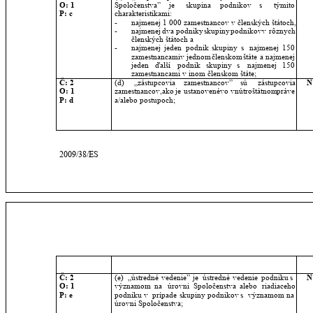
O: 1
Spoločenstva”
je
skupina
podnikov
s
týmito 
P: c
charakteristikami:
-
najmenej 1 000 zamestnancov v členských štátoch,
-
najmenej
dva
podniky
skupiny
podnikov
v
rôznych 
členských štátoch a
-
najmenej
jeden
podnik
skupiny
s
najmenej
150 
zamestnancami
v
jednom
členskom
štáte
a
najmenej 
jeden
ďalší
podnik
skupiny
s
najmenej
150 
zamestnancami v inom členskom štáte;
Č: 2
(d)
„zástupcovia
zamestnancov”
sú
zástupcovia 
N
O: 1
zamestnancov,
ako
je
ustanovené
vo
vnútroštátnom
práve 
P: d
a/alebo postupoch;
2009/38/ES
Č: 2
(e)
„ústredné
vedenie”
je
ústredné
vedenie
podniku
s 
N
O: 1
významom
na
úrovni
Spoločenstva
alebo
riadiaceho 
P: e
podniku
v
prípade
skupiny
podnikov
s
významom
na 
úrovni Spoločenstva;