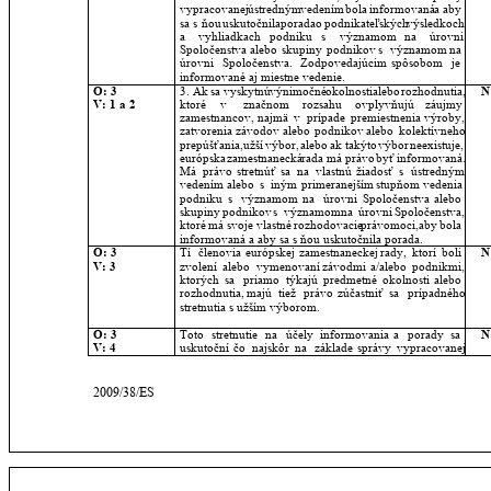
vypracovanej
ústredným
vedením
bola
informovaná
a
aby 
sa
s
ňou
uskutočnila
porada
o
podnikateľských
výsledkoch 
a
vyhliadkach
podniku
s
významom
na
úrovni 
Spoločenstva
alebo
skupiny
podnikov
s
významom
na 
úrovni
Spoločenstva.
Zodpovedajúcim
spôsobom
je 
informované aj miestne vedenie.
O: 3
3.
Ak
sa
vyskytnú
výnimočné
okolnosti
alebo
rozhodnutia, 
N
V: 1 a 2
ktoré
v
značnom
rozsahu
ovplyvňujú
záujmy 
zamestnancov,
najmä
v
prípade
premiestnenia
výroby, 
zatvorenia
závodov
alebo
podnikov
alebo
kolektívneho 
prepúšťania,
užší
výbor,
alebo
ak
takýto
výbor
neexistuje, 
európska
zamestnanecká
rada
má
právo
byť
informovaná. 
Má
právo
stretnúť
sa
na
vlastnú
žiadosť
s
ústredným 
vedením
alebo
s
iným
primeranejším
stupňom
vedenia 
podniku
s
významom
na
úrovni
Spoločenstva
alebo 
skupiny
podnikov
s
významom
na
úrovni
Spoločenstva, 
ktoré
má
svoje
vlastné
rozhodovacie
právomoci,
aby
bola 
informovaná a aby sa s ňou uskutočnila porada.
O: 3
Tí
členovia
európskej
zamestnaneckej
rady,
ktorí
boli 
N
V: 3
zvolení
alebo
vymenovaní
závodmi
a/alebo
podnikmi, 
ktorých
sa
priamo
týkajú
predmetné
okolnosti
alebo 
rozhodnutia,
majú
tiež
právo
zúčastniť
sa
prípadného 
stretnutia s užším výborom.
O: 3
Toto
stretnutie
na
účely
informovania
a
porady
sa 
N
V: 4
uskutoční
čo
najskôr
na
základe
správy
vypracovanej 
2009/38/ES