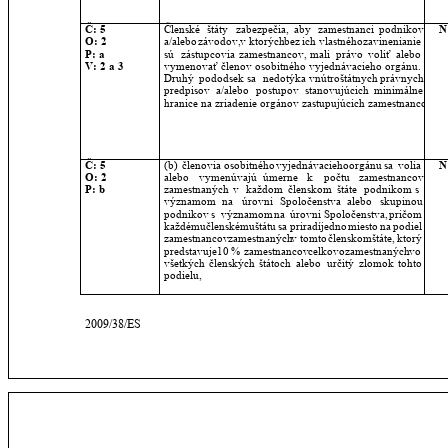
Č: 5
Členské
štáty
zabezpečia,
aby
zamestnanci
podnikov 
N
O: 2
a/alebo
závodov,
v
ktorých
bez
ich
vlastného
zavinenia
nie 
P: a
sú
zástupcovia
zamestnancov,
mali
právo
voliť
alebo 
V: 2 a 3
vymenovať členov osobitného vyjednávacieho orgánu.
Druhý
pododsek
sa
nedotýka
vnútroštátnych
právnych 
predpisov
a/alebo
postupov
stanovujúcich
minimálne 
hranice na zriadenie orgánov zastupujúcich zamestnancov;
Č: 5
(b)
členovia
osobitného
vyjednávacieho
orgánu
sa
volia 
N
O: 2
alebo
vymenúvajú
úmerne
k
počtu
zamestnancov 
P: b
zamestnaných
v
každom
členskom
štáte
podnikom
s 
významom
na
úrovni
Spoločenstva
alebo
skupinou 
podnikov
s
významom
na
úrovni
Spoločenstva,
pričom 
každému
členskému
štátu
sa
priradí
jedno
miesto
na
podiel 
zamestnancov
zamestnaných
v
tomto
členskom
štáte,
ktorý 
predstavuje
10
%
zamestnancov
celkovo
zamestnaných
vo 
všetkých
členských
štátoch
alebo
určitý
zlomok
tohto 
podielu,
2009/38/ES