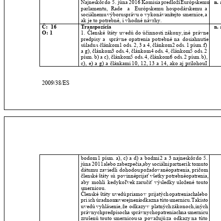
Najneskôr
do
5.
júna
2016
Komisia
predloží
Európskemu 
n. 
parlamentu,
Rade
a
Európskemu
hospodárskemu
a 
sociálnemu
výboru
správu
o
vykonávaní
tejto
smernice,
a 
ak je to potrebné, i vhodné návrhy.
Č:  16
Transpozícia
n. 
O: 1
1.
Členské
štáty
uvedú
do
účinnosti
zákony,
iné
právne 
predpisy
a
správne
opatrenia
potrebné
na
dosiahnutie 
súladu
s
článkom
1
ods.
2,
3
a
4,
článkom
2
ods.
1
písm.
f) 
a
g),
článkom
3
ods.
4,
článkom
4
ods.
4,
článkom
5
ods.
2 
písm.
b)
a
c),
článkom
5
ods.
4,
článkom
6
ods.
2
písm.
b), 
c),
e)
a
g)
a
článkami
10,
12,
13
a
14,
ako
aj
prílohou
I 
2009/38/ES
bodom
1
písm.
a),
c)
a
d)
a
bodmi
2
a
3
najneskôr
do
5. 
júna
2011
alebo
zabezpečia,
aby
sociálni
partneri
k
tomuto 
dátumu
zaviedli
dohodou
požadované
opatrenia,
pričom 
členské
štáty
sú
povinné
prijať
všetky
potrebné
opatrenia, 
aby
mohli
kedykoľvek
zaručiť
výsledky
uložené
touto 
smernicou.
Členské
štáty
uvedú
priamo
v
prijatých
opatreniach
alebo 
pri
ich
úradnom
uverejnení
odkaz
na
túto
smernicu.
Takisto 
uvedú
vyhlásenie,
že
odkazy
v
platných
zákonoch,
iných 
právnych
predpisoch
a
správnych
opatreniach
na
smernicu 
zrušenú
touto
smernicou
sa
považujú
za
odkazy
na
túto 