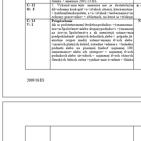
článku 7 smernice 2001/23/ES.
Č: 12
5.
Vykonávanie
tejto
smernice
nie
je
dostatočným 
n. 
O:  5
dôvodom
na
krok
späť
vo
vzťahu
k
situácii,
ktorá
existuje 
v
každom
členskom
štáte,
a
vo
vzťahu
k
všeobecnej
úrovni 
ochrany pracovníkov v oblastiach, na ktoré sa vzťahuje.
Č: 13
Prispôsobenie
N
V: 1
Ak
sa
podstatne
zmení
štruktúra
podniku
s
významom
na 
úrovni
Spoločenstva
alebo
skupiny
podnikov
s
významom 
na
úrovni
Spoločenstva
a
ak
neexistujú
ustanovenia 
predpokladané
v
platných
dohodách,
alebo
v
prípade,
že 
existuje
rozpor
medzi
ustanoveniami
dvoch
alebo 
viacerých
platných
dohôd,
ústredné
vedenie
z
vlastného 
podnetu
alebo
na
písomnú
žiadosť
najmenej
100 
zamestnancov
alebo
ich
zástupcov
v
najmenej
dvoch 
podnikoch
alebo
závodoch
v
najmenej
dvoch
rôznych 
členských štátoch začne vyjednávanie uvedené v článku 5.
2009/38/ES