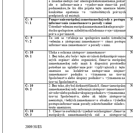
a
zásadne
sledujú
cieľ
ideologického
usmernenia,
pokiaľ 
ide
o
informovanie
a
vyjadrovanie
stanovísk
pod 
podmienkou,
že
ku
dňu
prijatia
tejto
smernice
takéto 
konkrétne
opatrenia
vo
vnútroštátnych
právnych 
predpisoch už existujú.
Č:  9
Fungovanie
európskej
zamestnaneckej
rady
a
postupu 
N
V: 1
informovania zamestnancova porady s nimi 
Ústredné
vedenie
a
európska
zamestnanecká
rada
pracujú
v 
duchu
spolupráce
s
náležitým
ohľadom
na
svoje
vzájomné 
práva a povinnosti.
Č:  9
To
isté
sa
vzťahuje
na
spoluprácu
medzi
ústredným 
N
V: 2
vedením
a
zástupcami
zamestnancov
v
rámci
postupu 
informovania zamestnancov a porady s nimi.
Č: 10
Úloha a ochrana zástupcov zamestnancov 
N
O: 1
1.
Bez
toho,
aby
bola
v
tejto
súvislosti
dotknutá
právomoc 
iných
orgánov
alebo
organizácií,
členovia
európskej 
zamestnaneckej
rady
majú
k
dispozícii
prostriedky 
potrebné
na
uplatňovanie
práv
vyplývajúcich
z
tejto 
smernice
na
kolektívne
zastupovanie
záujmov 
zamestnancov
podniku
s
významom
na
úrovni 
Spoločenstva
alebo
skupiny
podnikov
s
významom
na 
úrovni Spoločenstva.
Č: 10
2.
Bez
toho,
aby
bol
dotknutý
článok
8,
členovia
európskej 
N
O: 2
zamestnaneckej
rady
informujú
zástupcov
zamestnancov 
závodov
alebo
podnikov
skupiny
podnikov
s
významom
na 
úrovni
Spoločenstva,
alebo
ak
takíto
zástupcovia 
neexistujú,
všetkých
zamestnancov
o
obsahu
a
výsledku 
postupu
informovania
a
porady,
uskutočneného
v
súlade
s 
touto smernicou.
Č: 10
3.
Členovia
osobitných
vyjednávacích
orgánov,
členovia 
N
O: 3
európskych
zamestnaneckých
rád
a
zástupcovia 
2009/38/ES