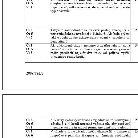
O: 5
dvojtretinovou
väčšinou
hlasov
rozhodnúť,
že
nezačne 
V: 1
vyjednávať
podľa
odseku
4
alebo
že
ukončí
už
začaté 
vyjednávanie.
Č: 5
Takýmto
rozhodnutím
sa
zastaví
postup
smerujúci
k 
N
O: 5
uzavretiu
dohody
uvedenej
v
článku
6.
Ak
bolo
prijaté 
V: 2
takéto
rozhodnutie,
ustanovenia
uvedené
v
prílohe
I
sa 
neuplatňujú.
Č: 5
Ak
zúčastnené
strany
nestanovia
kratšiu
lehotu,
nová 
N
O: 5
žiadosť
o
zvolanie
osobitného
vyjednávacieho
orgánu
sa 
V: 3
môže
predložiť
najskôr
dva
roky
od
prijatia
vyššie 
uvedeného rozhodnutia.
2009/38/ES
Č: 5
6.
Všetky
výdavky
súvisiace
s
vyjednávaním
uvedeným
v 
N
O: 6
odseku
3
a
4
hradí
ústredné
vedenie
tak,
aby
osobitný 
V: 1
vyjednávací orgán mohol primerane plniť svoju úlohu.
Č: 5
V
súlade
s
touto
zásadou
môžu
členské
štáty
ustanoviť 
D
O: 6
rozpočtové
pravidlá
týkajúce
sa
činnosti
osobitného 