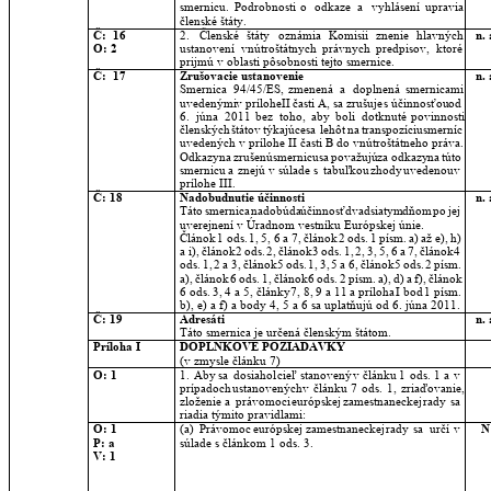
smernicu.
Podrobnosti
o
odkaze
a
vyhlásení
upravia 
členské štáty.
Č:  16
2.
Členské
štáty
oznámia
Komisii
znenie
hlavných 
n. 
O: 2
ustanovení
vnútroštátnych
právnych
predpisov,
ktoré 
prijmú v oblasti pôsobnosti tejto smernice.
Č:  17
Zrušovacie ustanovenie
n. 
Smernica
94/45/ES,
zmenená
a
doplnená
smernicami 
uvedenými
v
prílohe
II
časti
A,
sa
zrušuje
s
účinnosťou
od 
6.
júna
2011
bez
toho,
aby
boli
dotknuté
povinnosti 
členských
štátov
týkajúce
sa
lehôt
na
transpozíciu
smerníc 
uvedených v prílohe II časti B do vnútroštátneho práva.
Odkazy
na
zrušenú
smernicu
sa
považujú
za
odkazy
na
túto 
smernicu
a
znejú
v
súlade
s
tabuľkou
zhody
uvedenou
v 
prílohe III.
Č: 18
Nadobudnutie účinnosti
n. 
Táto
smernica
nadobúda
účinnosť
dvadsiatym
dňom
po
jej 
uverejnení v Úradnom vestníku Európskej únie.
Článok
1
ods.
1,
5,
6
a
7,
článok
2
ods.
1
písm.
a)
až
e),
h) 
a
i),
článok
2
ods.
2,
článok
3
ods.
1,
2,
3,
5,
6
a
7,
článok
4 
ods.
1,
2
a
3,
článok
5
ods.
1,
3,
5
a
6,
článok
5
ods.
2
písm. 
a),
článok
6
ods.
1,
článok
6
ods.
2
písm.
a),
d)
a
f),
článok 
6
ods.
3,
4
a
5,
články
7,
8,
9
a
11
a
príloha
I
bod
1
písm. 
b), e) a f) a body 4, 5 a 6 sa uplatňujú od 6. júna 2011.
Č: 19
Adresáti
n. 
Táto smernica je určená členským štátom.
Príloha I
DOPLNKOVÉ POŽIADAVKY
(v zmysle článku 7)
O: 1
1.
Aby
sa
dosiahol
cieľ
stanovený
v
článku
1
ods.
1
a
v 
prípadoch
ustanovených
v
článku
7
ods.
1,
zriaďovanie, 
zloženie
a
právomoci
európskej
zamestnaneckej
rady
sa 
riadia týmito pravidlami:
O: 1
(a)
Právomoc
európskej
zamestnaneckej
rady
sa
určí
v 
N
P: a 
súlade s článkom 1 ods. 3.
V: 1