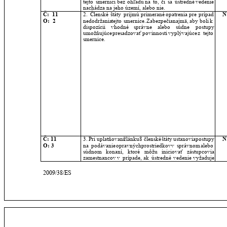
tejto
smernici
bez
ohľadu
na
to,
či
sa
ústredné
vedenie 
nachádza na jeho území, alebo nie.
Č:  11
2.
Členské
štáty
prijmú
primerané
opatrenia
pre
prípad 
N
O:  2
nedodržania
tejto
smernice.
Zabezpečia
najmä,
aby
boli
k 
dispozícii
vhodné
správne
alebo
súdne
postupy 
umožňujúce
presadzovať
povinnosti
vyplývajúce
z
tejto 
smernice.
Č: 11
3.
Pri
uplatňovaní
článku
8
členské
štáty
ustanovia
postupy 
N
O: 3
na
podávanie
opravných
prostriedkov
v
správnom
alebo 
súdnom
konaní,
ktoré
môžu
iniciovať
zástupcovia 
zamestnancov
v
prípade,
ak
ústredné
vedenie
vyžaduje 
2009/38/ES