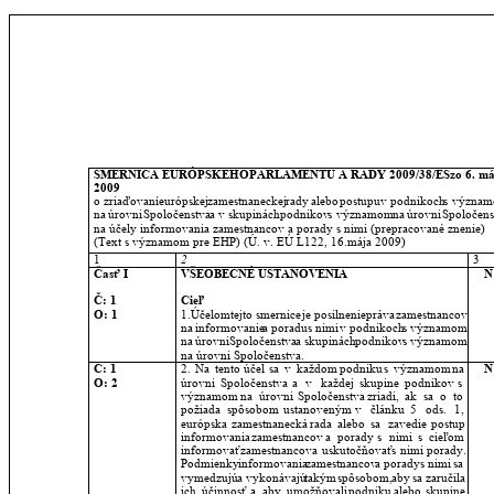
SMERNICA
EURÓPSKEHO
PARLAMENTU
A
RADY
2009/38/ES
zo
6.
má
2009
o
zriaďovaní
európskej
zamestnaneckej
rady
alebo
postupu
v
podnikoch
s
význam
na
úrovni
Spoločenstva
a
v
skupinách
podnikov
s
významom
na
úrovni
Spoločens
na účely informovania zamestnancov a porady s nimi (prepracované znenie)
(Text s významom pre EHP) (Ú. v. EÚ L122, 16.mája 2009)
1
2
3
Časť I 
VŠEOBECNÉ USTANOVENIA
N
Č: 1
Cieľ
O: 1
1.Účelom
tejto
smernice
je
posilnenie
práva
zamestnancov 
na
informovanie
a
poradu
s
nimi
v
podnikoch
s
významom 
na
úrovni
Spoločenstva
a
skupinách
podnikov
s
významom 
na úrovni Spoločenstva.
Č: 1
2.
Na
tento
účel
sa
v
každom
podniku
s
významom
na 
N
O: 2
úrovni
Spoločenstva
a
v
každej
skupine
podnikov
s 
významom
na
úrovni
Spoločenstva
zriadi,
ak
sa
o
to 
požiada
spôsobom
ustanoveným
v
článku
5
ods.
1, 
európska
zamestnanecká
rada
alebo
sa
zavedie
postup 
informovania
zamestnancov
a
porady
s
nimi
s
cieľom 
informovať
zamestnancov
a
uskutočňovať
s
nimi
porady. 
Podmienky
informovania
zamestnancov
a
porady
s
nimi
sa 
vymedzujú
a vykonávajú
takým
spôsobom,
aby
sa
zaručila 
ich
účinnosť
a
aby
umožňovali
podniku
alebo
skupine 