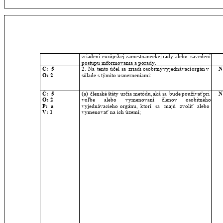
zriadení
európskej
zamestnaneckej
rady
alebo
zavedení 
postupu informovania a porady.
Č:  5
2.
Na
tento
účel
sa
zriadi
osobitný
vyjednávací
orgán
v 
N
O: 2
súlade s týmito usmerneniami:
Č:  5
(a)
členské
štáty
určia
metódu,
aká
sa
bude
používať
pri 
N
O: 2
voľbe
alebo
vymenovaní
členov
osobitného 
P:  a
vyjednávacieho
orgánu,
ktorí
sa
majú
zvoliť
alebo 
V: 1
vymenovať na ich území;