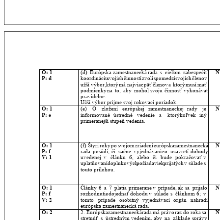
O: 1
(d)
Európska
zamestnanecká
rada
s
cieľom
zabezpečiť 
N
P: d
koordináciu
svojich
činností
zvolí
spomedzi
svojich
členov 
užší
výbor,
ktorý
má
najviac
päť
členov
a
ktorý
musí
mať 
podmienky
na
to,
aby
mohol
svoju
činnosť
vykonávať 
pravidelne.
Užší výbor prijme svoj rokovací poriadok.
O: 1
(e)
O
zložení
európskej
zamestnaneckej
rady
je 
N
P: e
informované
ústredné
vedenie
a
ktorýkoľvek
iný 
primeranejší stupeň vedenia.
O: 1
(f)
Štyri
roky
po
svojom
zriadení
európska
zamestnanecká 
N
P: f
rada
posúdi,
či
začne
vyjednávanie
o
uzavretí
dohody 
V: 1
uvedenej
v
článku
6,
alebo
či
bude
pokračovať
v 
uplatňovaní
doplnkových
požiadaviek
prijatých
v
súlade
s 
touto prílohou.
O: 1
Články
6
a
7
platia
primerane
v
prípade,
ak
sa
prijalo 
N
P: f
rozhodnutie
dojednať
dohodu
v
súlade
s
článkom
6;
v 
V: 2
tomto
prípade
osobitný
vyjednávací
orgán
nahradí 
európska zamestnanecká rada.
O: 2
2.
Európska
zamestnanecká
rada
má
právo
raz
do
roka
sa 
N
stretnúť
s
ústredným
vedením,
aby
na
základe
správy 