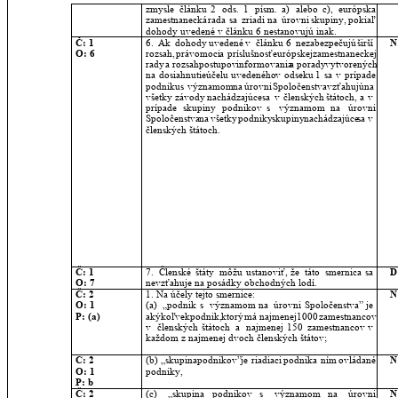
zmysle
článku
2
ods.
1
písm.
a)
alebo
c),
európska 
zamestnanecká
rada
sa
zriadi
na
úrovni
skupiny,
pokiaľ 
dohody uvedené v článku 6 nestanovujú inak.
Č: 1
6.
Ak
dohody
uvedené
v
článku
6
nezabezpečujú
širší 
N
O: 6
rozsah,
právomoci
a
príslušnosť
európskej
zamestnaneckej 
rady
a
rozsah
postupov
informovania
a
porady
vytvorených 
na
dosiahnutie
účelu
uvedeného
v
odseku
1
sa
v
prípade 
podniku
s
významom
na
úrovni
Spoločenstva
vzťahujú
na 
všetky
závody
nachádzajúce
sa
v
členských
štátoch,
a
v 
prípade
skupiny
podnikov
s
významom
na
úrovni 
Spoločenstva
na
všetky
podniky
skupiny
nachádzajúce
sa
v 
členských štátoch.
Č: 1
7.
Členské
štáty
môžu
ustanoviť,
že
táto
smernica
sa 
D
O: 7
nevzťahuje na posádky obchodných lodí.
Č: 2
1. Na účely tejto smernice:
N
O: 1
(a)
„podnik
s
významom
na
úrovni
Spoločenstva”
je 
P: (a)
akýkoľvek
podnik,
ktorý
má
najmenej
1000
zamestnancov 
v
členských
štátoch
a
najmenej
150
zamestnancov
v 
každom z najmenej dvoch členských štátov;
Č: 2
(b)
„skupina
podnikov”
je
riadiaci
podnik
a
ním
ovládané 
N
O: 1
podniky,
P: b
Č: 2
(c)
„skupina
podnikov
s
významom
na
úrovni 
N