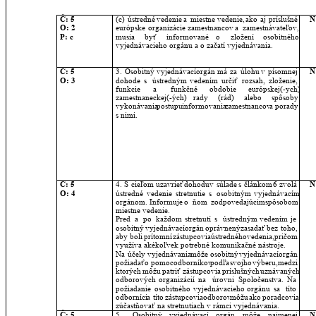
Č: 5
(c)
ústredné
vedenie
a
miestne
vedenie,
ako
aj
príslušné 
N
O: 2
európske
organizácie
zamestnancov
a
zamestnávateľov, 
P: c
musia
byť
informované
o
zložení
osobitného 
vyjednávacieho orgánu a o začatí vyjednávania.
Č: 5
3.
Osobitný
vyjednávací
orgán
má
za
úlohu
v
písomnej 
N
O: 3
dohode
s
ústredným
vedením
určiť
rozsah,
zloženie, 
funkcie
a
funkčné
obdobie
európskej(-ych) 
zamestnaneckej(-ých)
rady
(rád)
alebo
spôsoby 
vykonávania
postupu
informovania
zamestnancov
a
porady 
s nimi.
Č: 5
4.
S
cieľom
uzavrieť
dohodu
v
súlade
s
článkom
6
zvolá 
N
O: 4
ústredné
vedenie
stretnutie
s
osobitným
vyjednávacím 
orgánom.
Informuje
o
ňom
zodpovedajúcim
spôsobom 
miestne vedenie.
Pred
a
po
každom
stretnutí
s
ústredným
vedením
je 
osobitný
vyjednávací
orgán
oprávnený
zasadať
bez
toho, 
aby
boli
prítomní
zástupcovia
ústredného
vedenia,
pričom 
využíva akékoľvek potrebné komunikačné nástroje.
Na
účely
vyjednávania
môže
osobitný
vyjednávací
orgán 
požiadať
o
pomoc
odborníkov
podľa
svojho
výberu,
medzi 
ktorých
môžu
patriť
zástupcovia
príslušných
uznávaných 
odborových
organizácií
na
úrovni
Spoločenstva.
Na 
požiadanie
osobitného
vyjednávacieho
orgánu
sa
títo 
odborníci
a
títo
zástupcovia
odborov
môžu
ako
poradcovia 
zúčastňovať na stretnutiach v rámci vyjednávania.
Č: 5
5.
Osobitný
vyjednávací
orgán
môže
najmenej 
N