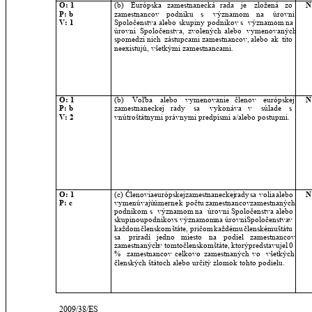
O: 1
(b)
Európska
zamestnanecká
rada
je
zložená
zo 
N
P: b
zamestnancov
podniku
s
významom
na
úrovni 
V: 1
Spoločenstva
alebo
skupiny
podnikov
s
významom
na 
úrovni
Spoločenstva,
zvolených
alebo
vymenovaných 
spomedzi
nich
zástupcami
zamestnancov,
alebo
ak
títo 
neexistujú, všetkými zamestnancami.
O: 1
(b)
Voľba
alebo
vymenovanie
členov
európskej 
N
P: b
zamestnaneckej
rady
sa
vykonáva
v
súlade
s 
V: 2
vnútroštátnymi právnymi predpismi a/alebo postupmi.
O: 1
(c)
Členovia
európskej
zamestnaneckej
rady
sa
volia
alebo 
N
P: c
vymenúvajú
úmerne
k
počtu
zamestnancov
zamestnaných 
podnikom
s
významom
na
úrovni
Spoločenstva
alebo 
skupinou
podnikov
s
významom
na
úrovni
Spoločenstva
v 
každom
členskom
štáte,
pričom
každému
členskému
štátu 
sa
priradí
jedno
miesto
na
podiel
zamestnancov 
zamestnaných
v
tomto
členskom
štáte,
ktorý
predstavuje
10 
%
zamestnancov
celkovo
zamestnaných
vo
všetkých 
členských štátoch alebo určitý zlomok tohto podielu.
2009/38/ES