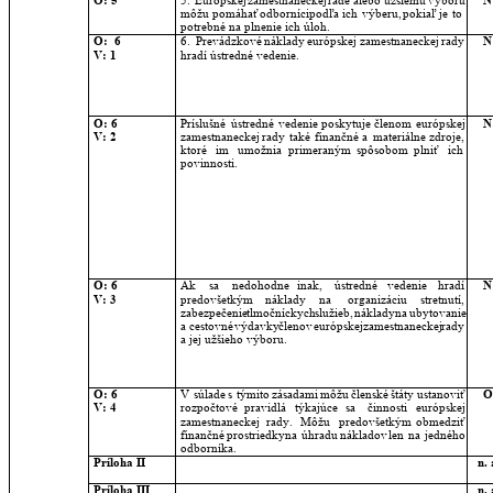
O: 5
5.
Európskej
zamestnaneckej
rade
alebo
užšiemu
výboru 
N
môžu
pomáhať
odborníci
podľa
ich
výberu,
pokiaľ
je
to 
potrebné na plnenie ich úloh.
O:  6
6.
Prevádzkové
náklady
európskej
zamestnaneckej
rady 
N
V: 1
hradí ústredné vedenie.
O: 6
Príslušné
ústredné
vedenie
poskytuje
členom
európskej 
N
V: 2
zamestnaneckej
rady
také
finančné
a
materiálne
zdroje, 
ktoré
im
umožnia
primeraným
spôsobom
plniť
ich 
povinnosti.
O: 6
Ak
sa
nedohodne
inak,
ústredné
vedenie
hradí 
N
V: 3
predovšetkým
náklady
na
organizáciu
stretnutí, 
zabezpečenie
tlmočníckych
služieb,
náklady
na
ubytovanie 
a
cestovné
výdavky
členov
európskej
zamestnaneckej
rady 
a jej užšieho výboru.
O: 6
V
súlade
s
týmito
zásadami
môžu
členské
štáty
ustanoviť 
O
V: 4
rozpočtové
pravidlá
týkajúce
sa
činnosti
európskej 
zamestnaneckej
rady.
Môžu
predovšetkým
obmedziť 
finančné
prostriedky
na
úhradu
nákladov
len
na
jedného 
odborníka. 
Príloha II
n. 
Príloha III
n. 