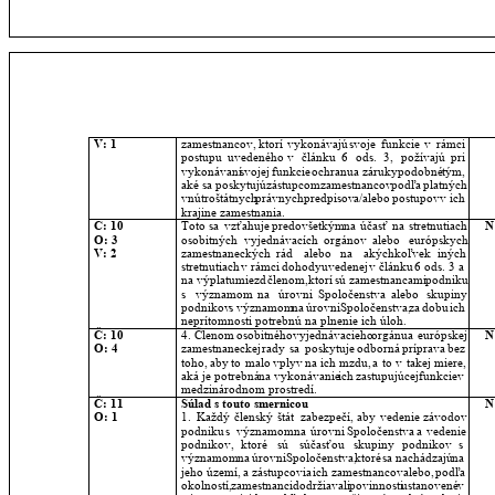
V: 1
zamestnancov,
ktorí
vykonávajú
svoje
funkcie
v
rámci 
postupu
uvedeného
v
článku
6
ods.
3,
požívajú
pri 
vykonávaní
svojej
funkcie
ochranu
a
záruky
podobné
tým, 
aké
sa
poskytujú
zástupcom
zamestnancov
podľa
platných 
vnútroštátnych
právnych
predpisov
a/alebo
postupov
v
ich 
krajine zamestnania.
Č: 10
Toto
sa
vzťahuje
predovšetkým
na
účasť
na
stretnutiach 
N
O: 3
osobitných
vyjednávacích
orgánov
alebo
európskych 
V: 2
zamestnaneckých
rád
alebo
na
akýchkoľvek
iných 
stretnutiach
v
rámci
dohody
uvedenej
v
článku
6
ods.
3
a 
na
výplatu
miezd
členom,
ktorí
sú
zamestnancami
podniku 
s
významom
na
úrovni
Spoločenstva
alebo
skupiny 
podnikov
s
významom
na
úrovni
Spoločenstva,
za
dobu
ich 
neprítomnosti potrebnú na plnenie ich úloh.
Č: 10
4.
Členom
osobitného
vyjednávacieho
orgánu
a
európskej 
N
O: 4
zamestnaneckej
rady
sa
poskytuje
odborná
príprava
bez 
toho,
aby
to
malo
vplyv
na
ich
mzdu,
a
to
v
takej
miere, 
aká
je
potrebná
na
vykonávanie
ich
zastupujúcej
funkcie
v 
medzinárodnom prostredí.
Č: 11
Súlad s touto smernicou
N
O: 1
1.
Každý
členský
štát
zabezpečí,
aby
vedenie
závodov 
podniku
s
významom
na
úrovni
Spoločenstva
a
vedenie 
podnikov,
ktoré
sú
súčasťou
skupiny
podnikov
s 
významom
na
úrovni
Spoločenstva,
ktoré
sa
nachádzajú
na 
jeho
území,
a
zástupcovia
ich
zamestnancov
alebo,
podľa 
okolností,
zamestnanci
dodržiavali
povinnosti
ustanovené
v 