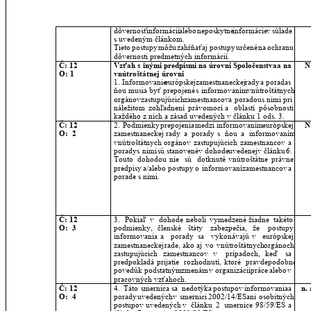
dôvernosť
informácií
alebo
neposkytne
informácie
v
súlade 
s uvedeným článkom.
Tieto
postupy
môžu
zahŕňať
aj
postupy
určené
na
ochranu 
dôvernosti predmetných informácií.
Č: 12
Vzťah
s
inými
predpismi
na
úrovni
Spoločenstva
a
na 
N
O: 1
vnútroštátnej úrovni
1.
Informovanie
európskej
zamestnaneckej
rady
a
porada
s 
ňou
musia
byť
prepojené
s
informovaním
vnútroštátnych 
orgánov
zastupujúcich
zamestnancov
a
poradou
s
nimi
pri 
náležitom
zohľadnení
právomocí
a
oblastí
pôsobnosti 
každého z nich a zásad uvedených v článku 1 ods. 3.
Č: 12
2.
Podmienky
prepojenia
medzi
informovaním
európskej 
N
O:  2
zamestnaneckej
rady
a
porady
s
ňou
a
informovaním 
vnútroštátnych
orgánov
zastupujúcich
zamestnancov
a 
porady
s
nimi
sú
stanovené
v
dohode
uvedenej
v
článku
6. 
Touto
dohodou
nie
sú
dotknuté
vnútroštátne
právne 
predpisy
a/alebo
postupy
o
informovaní
zamestnancov
a 
porade s nimi.
Č: 12
3.
Pokiaľ
v
dohode
neboli
vymedzené
žiadne
takéto 
O:  3
podmienky,
členské
štáty
zabezpečia,
že
postupy 
informovania
a
porady
sa
vykonávajú
v
európskej 
zamestnaneckej
rade,
ako
aj
vo
vnútroštátnych
orgánoch 
zastupujúcich
zamestnancov
v
prípadoch,
keď
sa 
predpokladá
prijatie
rozhodnutí,
ktoré
pravdepodobne 
povedú
k
podstatným
zmenám
v
organizácii
práce
alebo
v 
pracovných vzťahoch.
Č: 12
4.
Táto
smernica
sa
nedotýka
postupov
informovania
a 
n. 
O:  4
porady
uvedených
v
smernici
2002/14/ES
ani
osobitných 
postupov
uvedených
v
článku
2
smernice
98/59/ES
a 