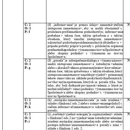
Č: 2
(f)
„informovanie“
je
prenos
údajov
zamestnávateľom 
N
O: 1
zástupcom
zamestnancov,
aby
sa
mohli
oboznámiť
s 
P: f
príslušnou
problematikou
a
prehodnotiť
ju;
informovanie 
prebehne
v
takom
čase,
takým
spôsobom
a
s
takým 
obsahom,
ktorý
umožní
zástupcom
zamestnancov 
uskutočniť
podrobné
posúdenie
možných
dôsledkov
a
v 
prípade
potreby
prípravu
porady
s
príslušným
orgánom 
predmetného
podniku
s
významom
na
úrovni
Spoločenstva 
alebo
skupiny
podnikov
s
významom
na
úrovni 
Spoločenstva;
Č: 2
(f)
„porada“
je
zabezpečenie
dialógu
a
výmeny
názorov 
N
O: 1
medzi
zástupcami
zamestnancov
a
ústredným
vedením 
P: g
alebo
s
akoukoľvek
inou
primeranejšou
úrovňou
vedenia
v 
takom
čase,
takým
spôsobom
a
s
takým
obsahom,
ktorý 
zástupcom
zamestnancov
umožňuje
vyjadriť
v
primeranej 
lehote
stanovisko
na
základe
poskytnutých
informácií
k 
navrhovaným
opatreniam,
ktorých
sa
porada
týka,
bez 
toho,
aby
boli
dotknuté
povinnosti
vedenia,
a
ktoré
je 
možné
zohľadniť
v
rámci
podniku
s
významom
na
úrovni 
Spoločenstva
alebo
skupiny
podnikov
s
významom
na 
úrovni Spoločenstva;
Č: 2
(h)
„európska
zamestnanecká
rada”
je
rada
zriadená
v 
N
O: 1
súlade
s
článkom
1
ods.
2
alebo
s
ustanoveniami
prílohy
I
s 
P: h
cieľom
informovať
zamestnancov
a
uskutočňovať
s
nimi 
porady;
Č: 2
(i)
„osobitný
vyjednávací
orgán”
je
orgán
zriadený
v
súlade 
N
O: 1
s
článkom
5
ods.
2
na
vyjednávanie
s
ústredným
vedením
o 
P: i
zriadení
európskej
zamestnaneckej
rady
alebo
zavedení 
postupu
informovania
zamestnancov
a
porady
s
nimi
v 
súlade s článkom 1 ods. 2.