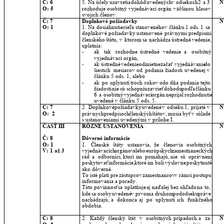
Č: 6
5.
Na
účely
uzavretia
dohôd
uvedených
v
odsekoch
2
a
3 
N
O: 5
rozhoduje
osobitný
vyjednávací
orgán
väčšinou
hlasov 
svojich členov.
Č: 7
Doplnkové požiadavky
N
O: 1
1.
Na
dosiahnutie
cieľa
stanoveného
v
článku
1
ods.
1
sa 
doplnkové
požiadavky
ustanovené
právnymi
predpismi 
členského
štátu,
v
ktorom
sa
nachádza
ústredné
vedenie, 
uplatnia:
-
ak
tak
rozhodne
ústredné
vedenie
a
osobitný 
vyjednávací orgán,
-
ak
ústredné
vedenie
odmietne
začať
vyjednávanie
do 
šiestich
mesiacov
od
podania
žiadosti
uvedenej
v 
článku 5 ods. 1, alebo
-
ak
po
uplynutí
troch
rokov
odo
dňa
podania
tejto 
žiadosti
nie
sú
schopní
uzavrieť
dohodu
podľa
článku 
6
a
osobitný
vyjednávací
orgán
neprijal
rozhodnutie 
uvedené v článku 5 ods. 5.
Č: 7
2.
Doplnkové
požiadavky
uvedené
v
odseku
1,
prijaté
v 
N
O:  2
právnych
predpisoch
členských
štátov,
musia
byť
v
súlade 
s ustanoveniami uvedenými v prílohe I.
ČASŤ III
RÔZNE USTANOVENIA
N
Č: 8
Dôverné informácie
O: 1
1.
Členské
štáty
ustanovia,
že
členovia
osobitných 
V: 1 až 3
vyjednávacích
orgánov
alebo
európskych
zamestnaneckých 
rád
a
odborníci,
ktorí
im
pomáhajú,
nie
sú
oprávnení 
poskytovať
informácie,
ktoré
im
boli
výslovne
poskytnuté 
ako dôverné.
To
isté
platí
pre
zástupcov
zamestnancov
v
rámci
postupu 
informovania a porady.
Táto
povinnosť
sa
uplatňuje
aj
naďalej
bez
ohľadu
na
to, 
kde
sa
osoby
uvedené
v
prvom
a
druhom
pododseku
práve 
nachádzajú,
a
dokonca
aj
po
uplynutí
ich
funkčného 
obdobia.
Č: 8
2.
Každý
členský
štát
v
osobitných
prípadoch
a
za 
N