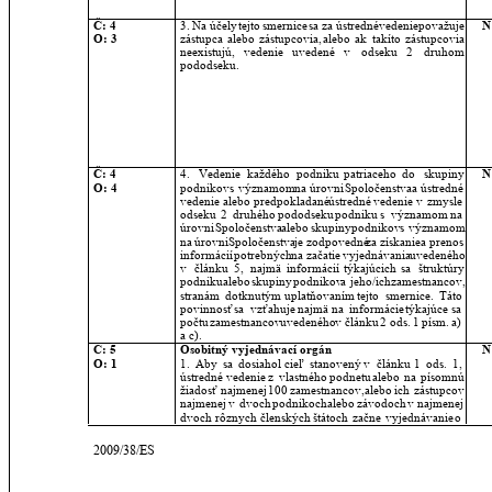
Č: 4
3.
Na
účely
tejto
smernice
sa
za
ústredné
vedenie
považuje 
N
O: 3
zástupca
alebo
zástupcovia,
alebo
ak
takíto
zástupcovia 
neexistujú,
vedenie
uvedené
v
odseku
2
druhom 
pododseku. 
Č: 4
4.
Vedenie
každého
podniku
patriaceho
do
skupiny 
N
O: 4
podnikov
s
významom
na
úrovni
Spoločenstva
a
ústredné 
vedenie
alebo
predpokladané
ústredné
vedenie
v
zmysle 
odseku
2
druhého
pododseku
podniku
s
významom
na 
úrovni
Spoločenstva
alebo
skupiny
podnikov
s
významom 
na
úrovni
Spoločenstva
je
zodpovedné
za
získanie
a
prenos 
informácií
potrebných
na
začatie
vyjednávania
uvedeného 
v
článku
5,
najmä
informácií
týkajúcich
sa
štruktúry 
podniku
alebo
skupiny
podnikov
a
jeho/ich
zamestnancov, 
stranám
dotknutým
uplatňovaním
tejto
smernice.
Táto 
povinnosť
sa
vzťahuje
najmä
na
informácie
týkajúce
sa 
počtu
zamestnancov
uvedeného
v
článku
2
ods.
1
písm.
a) 
a c).
Č: 5
Osobitný vyjednávací orgán 
N
O: 1
1.
Aby
sa
dosiahol
cieľ
stanovený
v
článku
1
ods.
1, 
ústredné
vedenie
z
vlastného
podnetu
alebo
na
písomnú 
žiadosť
najmenej
100
zamestnancov,
alebo
ich
zástupcov 
najmenej
v
dvoch
podnikoch
alebo
závodoch
v
najmenej 
dvoch
rôznych
členských
štátoch
začne
vyjednávanie
o 
2009/38/ES