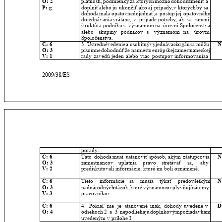
O: 2
platnosti,
podmienky,
za
ktorých
možno
dohodu
zmeniť
a 
P: g
doplniť
alebo
ju
ukončiť,
ako
aj
prípady,
v
ktorých
by
sa 
dohoda
mala
opätovne
dojednať,
a
postup
jej
opätovného 
dojednávania
vrátane,
v
prípade
potreby,
ak
sa
zmení 
štruktúra
podniku
s
významom
na
úrovni
Spoločenstva 
alebo
skupiny
podnikov
s
významom
na
úrovni 
Spoločenstva.
Č: 6
3.
Ústredné
vedenie
a
osobitný
vyjednávací
orgán
sa
môžu 
N
O: 3
písomne
dohodnúť,
že
namiesto
európskej
zamestnaneckej 
V: 1
rady
zavedú
jeden
alebo
viac
postupov
informovania
a 
2009/38/ES
porady.
Č: 6
Táto
dohoda
musí
ustanoviť
spôsob,
akým
zástupcovia 
N
O: 3
zamestnancov
uplatnia
právo
stretávať
sa,
aby 
V: 2
prediskutovali informácie, ktoré im boli oznámené.
Č: 6
Tieto
informácie
sa
musia
týkať
predovšetkým 
N
O: 3
nadnárodných
otázok,
ktoré
významne
ovplyvňujú
záujmy 
V: 3
pracovníkov.
Č: 6
4.
Pokiaľ
nie
je
stanovené
inak,
dohody
uvedené
v 
D
O: 4
odsekoch
2
a
3
nepodliehajú
doplnkovým
požiadavkám 
uvedeným v prílohe I.