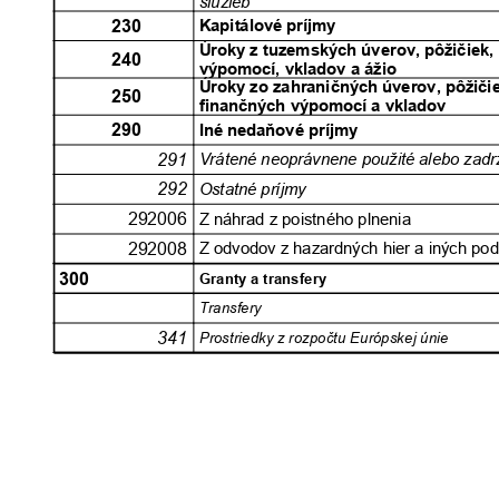
služieb
230
Kapitálové príjmy
Úroky z tuzemských úverov, pôžičiek
240
výpomocí, vkladov a ážio
Úroky zo zahraničných úverov, pôžič
250
finančných výpomocí a vkladov
290
Iné nedaňové príjmy
291
Vrátené neoprávnene použité alebo zadr
292
Ostatné príjmy
292006
Z náhrad z poistného plnenia
292008
Z odvodov z hazardných hier a iných po
300
Granty a transfery
Transfery
341
Prostriedky z rozpočtu Európskej únie