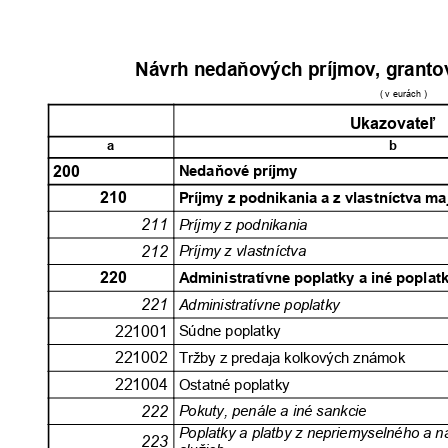
Návrh nedaňových príjmov, granto
( v eurách )
Ukazovateľ
a
b
200
Nedaňové príjmy
210
Príjmy z podnikania a z vlastníctva m
211
Príjmy z podnikania
212
Príjmy z vlastníctva
220
Administratívne poplatky a iné poplat
221
Administratívne poplatky
221001
Súdne poplatky
221002
Tržby z predaja kolkových známok
221004
Ostatné poplatky
222
Pokuty, penále a iné sankcie
Poplatky a platby z nepriemyselného a
223