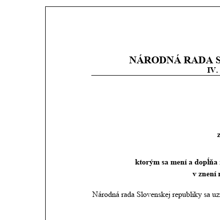
NÁRODNÁ RADA 
IV.
z
ktorým sa mení a dopĺňa 
v znení 
Národná rada Slovenskej republiky sa uz