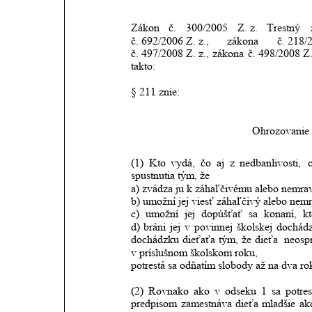
Zákon
č.
300/2005
Z. z.
Trestný
č. 692/2006 Z. z.,
zákona
č. 218/2
č. 497/2008 Z. z.,
zákona
č. 498/2008 Z.
takto:
§ 211 znie: 
Ohrozovanie
(1)
Kto
vydá,
čo
aj
z
nedbanlivosti,
spustnutia tým, že
a) zvádza ju k záhaľčivému alebo nemra
b) umožní jej viesť záhaľčivý alebo nemr
c)
umožní
jej
dopúšťať
sa
konaní,
kt
d)
bráni
jej
v
povinnej
školskej
dochádz
dochádzku
dieťaťa
tým,
že
dieťa 
neosp
v príslušnom školskom roku,
potrestá sa odňatím slobody až na dva ro
(2)
Rovnako
ako
v
odseku
1
sa
potres
predpisom
zamestnáva
dieťa
mladšie
ak