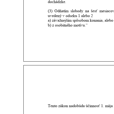
dochádzke.
(3)
Odňatím
slobody
na
šesť
mesiaco
uvedený v odseku 1 alebo 2
a) závažnejším spôsobom konania, alebo
b) z osobitného motívu.“
Tento zákon nadobúda účinnosť 1. mája