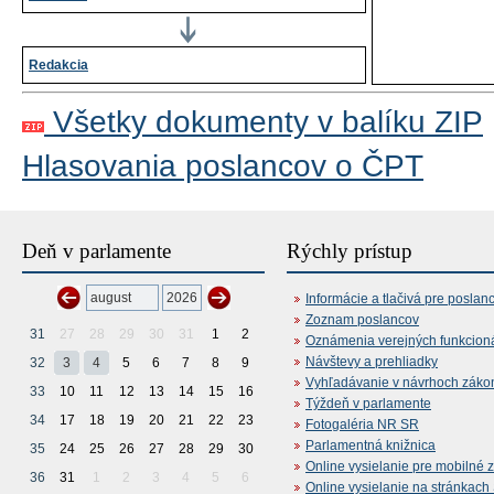
Redakcia
Všetky dokumenty v balíku ZIP
Hlasovania poslancov o ČPT
Deň v parlamente
Rýchly prístup
Informácie a tlačivá pre poslan
Zoznam poslancov
31
27
28
29
30
31
1
2
Oznámenia verejných funkcion
Návštevy a prehliadky
32
3
4
5
6
7
8
9
Vyhľadávanie v návrhoch záko
33
10
11
12
13
14
15
16
Týždeň v parlamente
34
17
18
19
20
21
22
23
Fotogaléria NR SR
Parlamentná knižnica
35
24
25
26
27
28
29
30
Online vysielanie pre mobilné 
36
31
1
2
3
4
5
6
Online vysielanie na stránkac