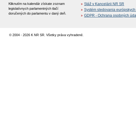
Kliknutím na kalendár získate zoznam
Stáž v Kancelárii NR SR
legislatívnych parlamentných tlačí
Systém sledovania európskych z
doručených do parlamentu v daný deň.
GDPR - Ochrana osobných údajo
© 2004 - 2026 K NR SR. Všetky práva vyhradené.