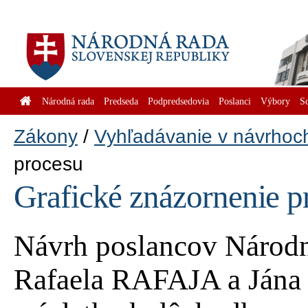
Národná rada
Predseda
Podpredsedovia
Poslanci
Výbory
S
Zákony
Vyhľadávanie v návrhoc
procesu
Grafické znázornenie p
Návrh poslancov Národn
Rafaela RAFAJA a Jána