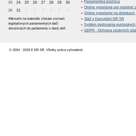
Parlamentná knižnica
35
24
25
26
27
28
29
30
Online vysielanie pre mobilné 
36
31
1
2
3
4
5
6
Online vysielanie na stránkac
Kliknutím na kalendár získate zoznam
Stáž v Kancelárii NR SR
legislatívnych parlamentných tlačí
Systém sledovania európskych z
doručených do parlamentu v daný deň.
GDPR - Ochrana osobných údajo
© 2004 - 2026 K NR SR. Všetky práva vyhradené.