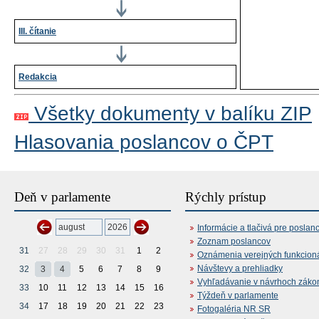
III. čítanie
Redakcia
Všetky dokumenty v balíku ZIP
Hlasovania poslancov o ČPT
Deň v parlamente
Rýchly prístup
Informácie a tlačivá pre poslan
Zoznam poslancov
31
27
28
29
30
31
1
2
Oznámenia verejných funkcion
Návštevy a prehliadky
32
3
4
5
6
7
8
9
Vyhľadávanie v návrhoch záko
33
10
11
12
13
14
15
16
Týždeň v parlamente
34
17
18
19
20
21
22
23
Fotogaléria NR SR