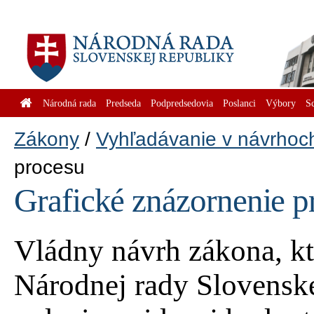
Národná rada
Predseda
Podpredsedovia
Poslanci
Výbory
S
Zákony
Vyhľadávanie v návrhoc
procesu
Grafické znázornenie p
Vládny návrh zákona, k
Národnej rady Slovenske