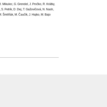
. Mikulec, G. Grendel, J. Pročko, R. Krátky,
, S. Petrík, D. Dej, T. Gažovičová, N. Nash,
M. Šmilňák, M. Čaučík, J. Hajko, M. Bajo