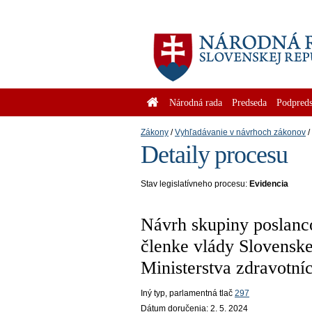
Národná rada
Predseda
Podpreds
Zákony
Vyhľadávanie v návrhoch zákonov
Detaily procesu
Stav legislatívneho procesu:
Evidencia
Návrh skupiny poslanc
členke vlády Slovens
Ministerstva zdravotní
Iný typ
, parlamentná tlač
297
Dátum doručenia:
2. 5. 2024