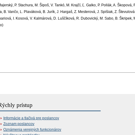
jerský, P. Stachura, M. Šipoš, V. Tankó, M. Krajčí, Ľ. Galko, P. Pollák, A. Škopová, R
a, B. Vančo, L. Plaváková, B. Jurík, J. Hargaš, Z. Mesterová, J. Spišiak, Z. Števulová
ihariová, I. Kosová, V. Kalmárová, D. Luščíková, R. Dubovický, M. Sabo, B. Škripek, 
ko)
Rýchly prístup
Informácie a tlačivá pre poslancov
Zoznam poslancov
Oznámenia verejných funkcionárov