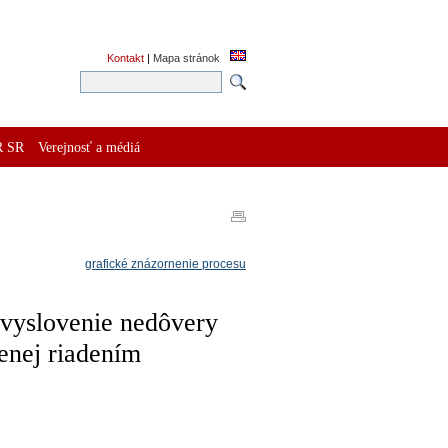
Kontakt
|
Mapa stránok
R SR
Verejnosť a médiá
grafické znázornenie procesu
 vyslovenie nedôvery
nej riadením