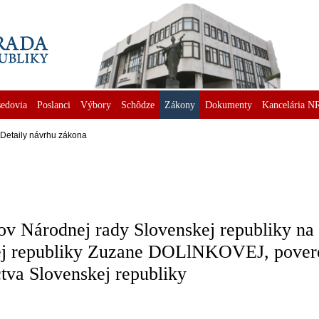
edovia
Poslanci
Výbory
Schôdze
Zákony
Dokumenty
Kancelária N
Detaily návrhu zákona
ov Národnej rady Slovenskej republiky na
kej republiky Zuzane DOLlNKOVEJ, povere
ctva Slovenskej republiky