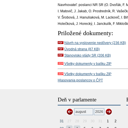
Navrhovateľ:
poslanci NR SR (O. Dvořák, F. Ma
I. Matovič, J. Jakab, O. Prostredník, R. Vašečk
V. Šrobová, J. Hanuliaková, M. Lackovič, I. B
Holečková, J. Horecký, I. Janckulík, F. Mikloš
Priložené dokumenty:
Návrh na vyslovenie nedôvery (236 KB)
Úvodná strana (87 KB)
Stanovisko vlády SR (206 KB)
Všetky dokumenty v balíku ZIP
Všetky dokumenty v balíku ZIP
Hlasovania poslancov o ČPT
Deň v parlamente
31
27
28
29
30
31
1
2