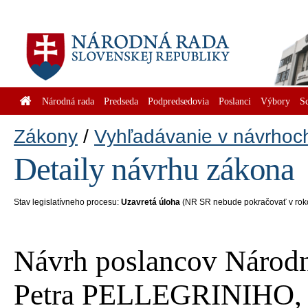
Národná rada
Predseda
Podpredsedovia
Poslanci
Výbory
S
Zákony
Vyhľadávanie v návrhoc
Detaily návrhu zákona
Stav legislatívneho procesu:
Uzavretá úloha
(NR SR nebude pokračovať v rok
Návrh poslancov Národn
Petra PELLEGRINIHO, 