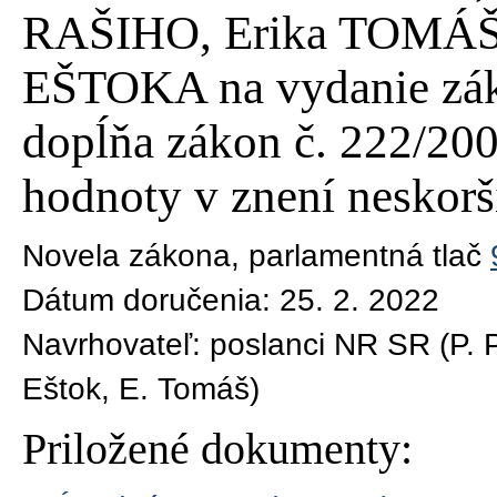
RAŠIHO, Erika TOMÁŠ
EŠTOKA na vydanie zák
dopĺňa zákon č. 222/2004
hodnoty v znení neskorš
Novela zákona
, parlamentná tlač
Dátum doručenia:
25. 2. 2022
Navrhovateľ:
poslanci NR SR (P. P
Eštok, E. Tomáš)
Priložené dokumenty: