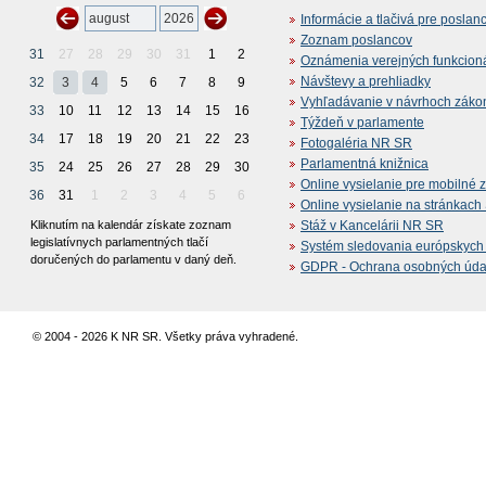
Informácie a tlačivá pre poslan
Zoznam poslancov
31
27
28
29
30
31
1
2
Oznámenia verejných funkcion
Návštevy a prehliadky
32
3
4
5
6
7
8
9
Vyhľadávanie v návrhoch záko
33
10
11
12
13
14
15
16
Týždeň v parlamente
34
17
18
19
20
21
22
23
Fotogaléria NR SR
Parlamentná knižnica
35
24
25
26
27
28
29
30
Online vysielanie pre mobilné 
36
31
1
2
3
4
5
6
Online vysielanie na stránkac
Kliknutím na kalendár získate zoznam
Stáž v Kancelárii NR SR
legislatívnych parlamentných tlačí
Systém sledovania európskych z
doručených do parlamentu v daný deň.
GDPR - Ochrana osobných údajo
© 2004 - 2026 K NR SR. Všetky práva vyhradené.