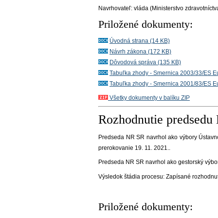
Navrhovateľ:
vláda (Ministerstvo zdravotníct
Priložené dokumenty:
Úvodná strana (14 KB)
Návrh zákona (172 KB)
Dôvodová správa (135 KB)
Tabuľka zhody - Smernica 2003/33/ES E
Tabuľka zhody - Smernica 2001/83/ES E
Všetky dokumenty v balíku ZIP
Rozhodnutie predsedu
Predseda NR SR navrhol ako výbory Ústavno
prerokovanie 19. 11. 2021.
.
Predseda NR SR navrhol ako gestorský výbor 
Výsledok štádia procesu:
Zapísané rozhodnu
Priložené dokumenty: