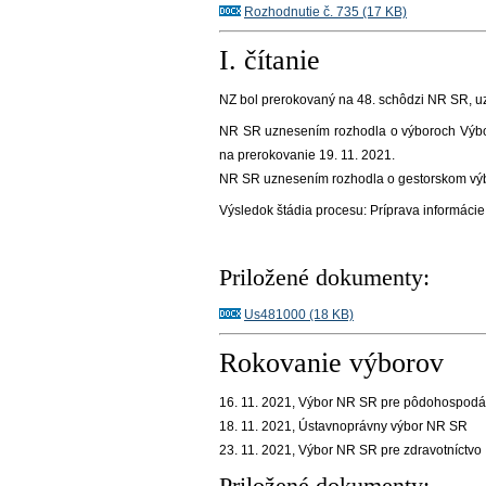
Rozhodnutie č. 735 (17 KB)
I. čítanie
NZ bol prerokovaný na
48
. schôdzi NR SR
, 
NR SR uznesením rozhodla o výboroch Výbor
na prerokovanie 19. 11. 2021.
NR SR uznesením rozhodla o gestorskom výbo
Výsledok štádia procesu:
Príprava informácie
Priložené dokumenty:
Us481000 (18 KB)
Rokovanie výborov
16. 11. 2021, Výbor NR SR pre pôdohospodárs
18. 11. 2021, Ústavnoprávny výbor NR SR
23. 11. 2021, Výbor NR SR pre zdravotníctvo