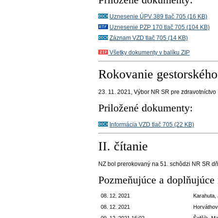
Priložené dokumenty:
Uznesenie ÚPV 389 tlač 705 (16 KB)
Uznesenie PZP 170 tlač 705 (104 KB)
Záznam VZD tlač 705 (14 KB)
Všetky dokumenty v balíku ZIP
Rokovanie gestorského
23. 11. 2021,
Výbor NR SR pre zdravotníctvo
Priložené dokumenty:
Informácia VZD tlač 705 (22 KB)
II. čítanie
NZ bol prerokovaný na 51. schôdzi NR SR dň
Pozmeňujúce a doplňujúce 
08. 12. 2021
Karahuta,
08. 12. 2021
Horváthov
09. 12. 2021 16:02
Šefčík, M