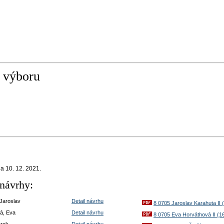
 výboru
a 10. 12. 2021.
návrhy:
 Jaroslav
Detail návrhu
8 0705 Jaroslav Karahuta II 
á, Eva
Detail návrhu
8 0705 Eva Horváthová II (1
arek
Detail návrhu