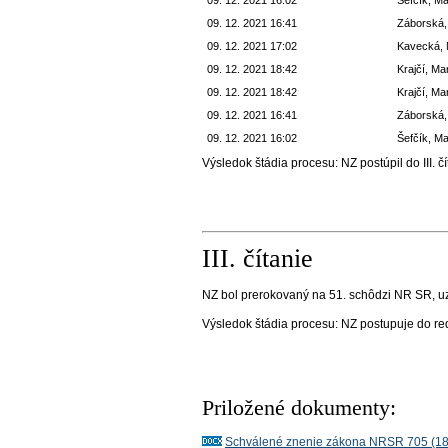
09. 12. 2021 16:41
Záborská,
09. 12. 2021 17:02
Kavecká, 
09. 12. 2021 18:42
Krajčí, Ma
09. 12. 2021 18:42
Krajčí, Ma
09. 12. 2021 16:41
Záborská,
09. 12. 2021 16:02
Šefčík, M
Výsledok štádia procesu:
NZ postúpil do III. č
III. čítanie
NZ bol prerokovaný na 51. schôdzi NR SR, uz
Výsledok štádia procesu:
NZ postupuje do re
Priložené dokumenty:
Schválené znenie zákona NRSR 705 (1