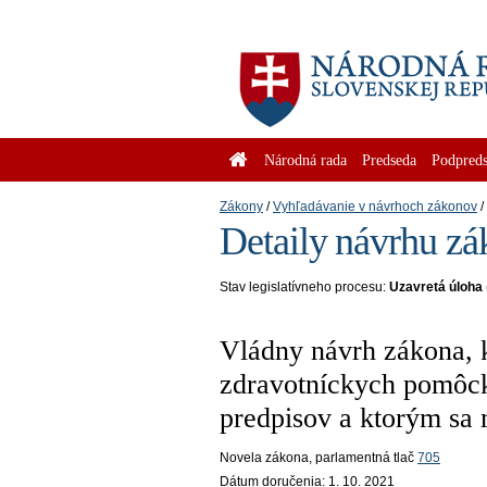
Národná rada
Predseda
Podpreds
Zákony
Vyhľadávanie v návrhoch zákonov
Detaily návrhu zá
Stav legislatívneho procesu:
Uzavretá úloha
Vládny návrh zákona, k
zdravotníckych pomôck
predpisov a ktorým sa 
Novela zákona
, parlamentná tlač
705
Dátum doručenia:
1. 10. 2021