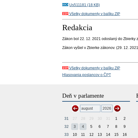
Us511181 (18 KB)
Všetky dokumenty v balíku ZIP
Redakcia
Zákon bol 22. 12. 2021 odoslaný do Zbierky 
Zákon vyšiel v Zbierke zákonov.
(29. 12. 2021
Všetky dokumenty v balíku ZIP
Hlasovania poslancov o ČPT
Deň v parlamente
31
27
28
29
30
31
1
2
32
3
4
5
6
7
8
9
33
10
11
12
13
14
15
16