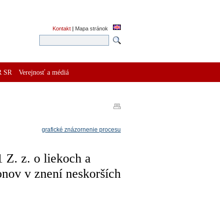
Kontakt
|
Mapa stránok
R SR
Verejnosť a médiá
grafické znázornenie procesu
Z. z. o liekoch a
nov v znení neskorších