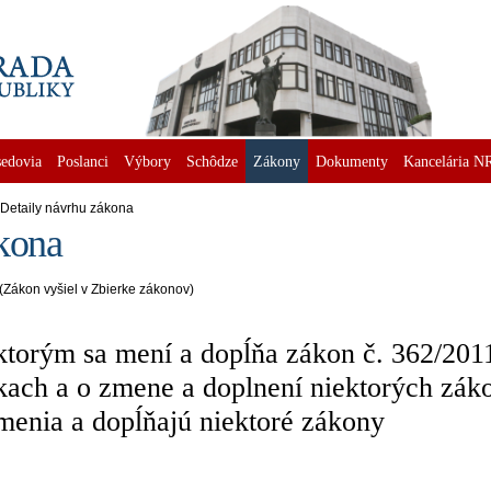
edovia
Poslanci
Výbory
Schôdze
Zákony
Dokumenty
Kancelária N
Detaily návrhu zákona
kona
(Zákon vyšiel v Zbierke zákonov)
torým sa mení a dopĺňa zákon č. 362/2011 
ach a o zmene a doplnení niektorých záko
menia a dopĺňajú niektoré zákony