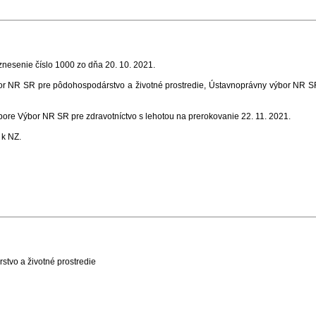
uznesenie číslo 1000 zo dňa 20. 10. 2021
.
 NR SR pre pôdohospodárstvo a životné prostredie, Ústavnoprávny výbor NR SR
re Výbor NR SR pre zdravotníctvo s lehotou na prerokovanie 22. 11. 2021.
 k NZ
.
tvo a životné prostredie