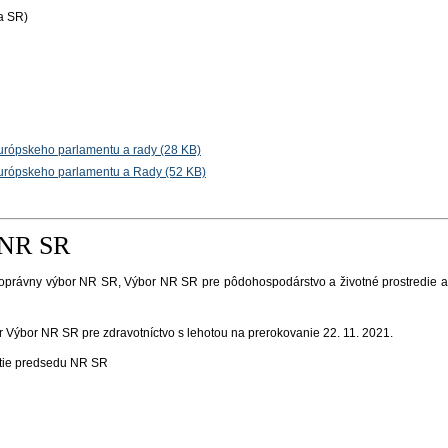
va SR)
urópskeho parlamentu a rady (28 KB)
urópskeho parlamentu a Rady (52 KB)
 NR SR
právny výbor NR SR, Výbor NR SR pre pôdohospodárstvo a životné prostredie a 
Výbor NR SR pre zdravotníctvo s lehotou na prerokovanie 22. 11. 2021.
tie predsedu NR SR