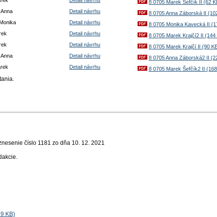
8 0705 Marek Šefčík II (62 K
 Anna
Detail návrhu
8 0705 Anna Záborská II (10
Monika
Detail návrhu
8 0705 Monika Kavecká II (1
rek
Detail návrhu
8 0705 Marek Krajčí2 II (144
rek
Detail návrhu
8 0705 Marek Krajčí II (90 K
 Anna
Detail návrhu
8 0705 Anna Záborská2 II (2
arek
Detail návrhu
8 0705 Marek Šefčík2 II (16
ítania
.
nesenie číslo 1181 zo dňa 10. 12. 2021
dakcie
.
89 KB)