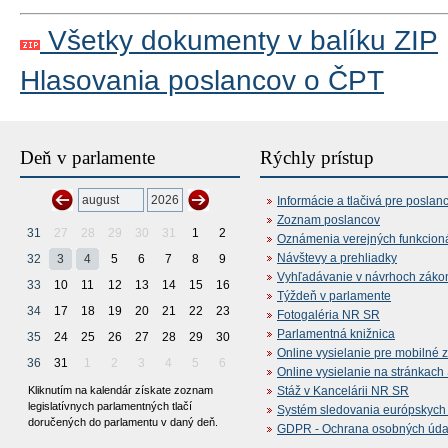
Všetky dokumenty v balíku ZIP
Hlasovania poslancov o ČPT
Deň v parlamente
Rýchly prístup
Informácie a tlačivá pre poslan
Zoznam poslancov
31
27
28
29
30
31
1
2
Oznámenia verejných funkcion
Návštevy a prehliadky
32
3
4
5
6
7
8
9
Vyhľadávanie v návrhoch záko
33
10
11
12
13
14
15
16
Týždeň v parlamente
34
17
18
19
20
21
22
23
Fotogaléria NR SR
Parlamentná knižnica
35
24
25
26
27
28
29
30
Online vysielanie pre mobilné 
36
31
1
2
3
4
5
6
Online vysielanie na stránkac
Kliknutím na kalendár získate zoznam
Stáž v Kancelárii NR SR
legislatívnych parlamentných tlačí
Systém sledovania európskych z
doručených do parlamentu v daný deň.
GDPR - Ochrana osobných údajo