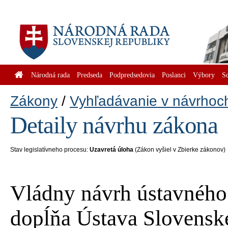
Národná rada
Predseda
Podpredsedovia
Poslanci
Výbory
S
Zákony
Vyhľadávanie v návrhoc
Detaily návrhu zákona
Stav legislatívneho procesu:
Uzavretá úloha
(Zákon vyšiel v Zbierke zákonov)
Vládny návrh ústavného
dopĺňa Ústava Slovenske