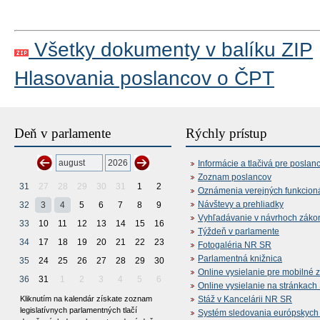
Všetky dokumenty v balíku ZIP
Hlasovania poslancov o ČPT
Deň v parlamente
Rýchly prístup
Informácie a tlačivá pre poslan
Zoznam poslancov
31
27
28
29
30
31
1
2
Oznámenia verejných funkcion
Návštevy a prehliadky
32
3
4
5
6
7
8
9
Vyhľadávanie v návrhoch záko
33
10
11
12
13
14
15
16
Týždeň v parlamente
34
17
18
19
20
21
22
23
Fotogaléria NR SR
Parlamentná knižnica
35
24
25
26
27
28
29
30
Online vysielanie pre mobilné 
36
31
1
2
3
4
5
6
Online vysielanie na stránkac
Kliknutím na kalendár získate zoznam
Stáž v Kancelárii NR SR
legislatívnych parlamentných tlačí
Systém sledovania európskych z