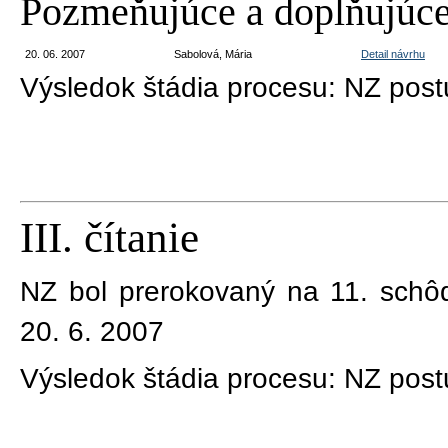
Pozmeňujúce a doplňujúce
20. 06. 2007
Sabolová, Mária
Detail návrhu
Výsledok štádia procesu:
NZ postu
III. čítanie
NZ bol prerokovaný na 11. schô
20. 6. 2007
Výsledok štádia procesu:
NZ post