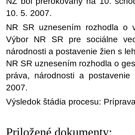
NZ bol prerokovaný na
10
. sch
10. 5. 2007
.
NR SR uznesením rozhodla o v
Výbor NR SR pre sociálne ve
národnosti a postavenie žien s le
NR SR uznesením rozhodla o ges
práva, národnosti a postavenie
2007.
Výsledok štádia procesu:
Príprava
Priložené dokumenty: