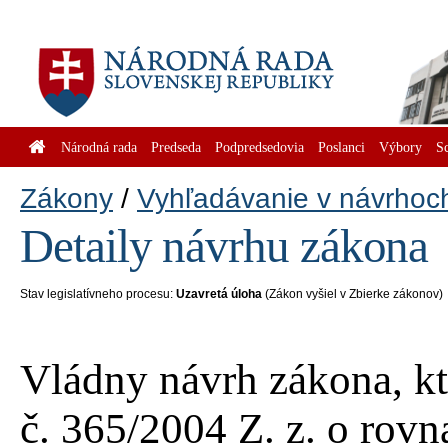
Národná rada
Predseda
Podpredsedovia
Poslanci
Výbory
S
Zákony
Vyhľadávanie v návrhoc
Detaily návrhu zákona
Stav legislatívneho procesu:
Uzavretá úloha
(Zákon vyšiel v Zbierke zákonov)
Vládny návrh zákona, k
č. 365/2004 Z. z. o rov