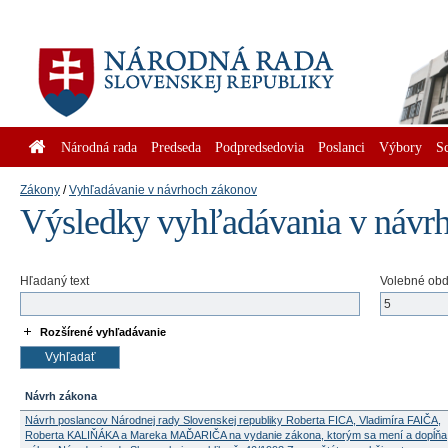
Národná rada
Predseda
Podpredsedovia
Poslanci
Výbory
S
Zákony
Vyhľadávanie v návrhoch zákonov
Výsledky vyhľadávania v návr
Hľadaný text
Volebné ob
Rozšírené vyhľadávanie
Návrh zákona
Návrh poslancov Národnej rady Slovenskej republiky Roberta FICA, Vladimíra FAIČA,
Roberta KALIŇÁKA a Mareka MAĎARIČA na vydanie zákona, ktorým sa mení a dopĺňa