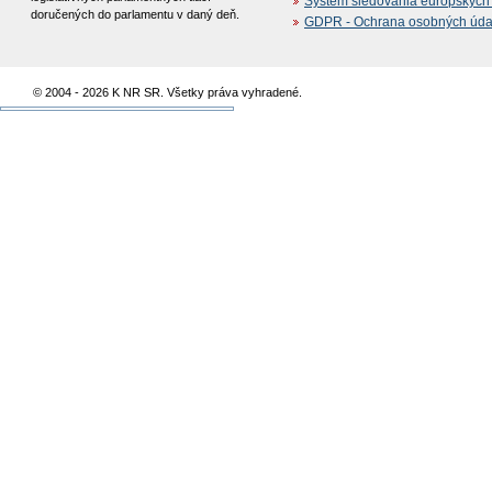
Systém sledovania európskych z
doručených do parlamentu v daný deň.
GDPR - Ochrana osobných údajo
© 2004 - 2026 K NR SR. Všetky práva vyhradené.