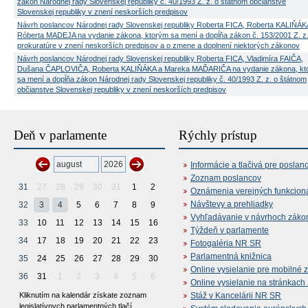
zákon Národnej rady Slovenskej republiky č. 40/1993 Z. z. o štátnom občianstve
Slovenskej republiky v znení neskorších predpisov
Návrh poslancov Národnej rady Slovenskej republiky Roberta FICA, Roberta KALIŇÁK
Róberta MADEJA na vydanie zákona, ktorým sa mení a dopĺňa zákon č. 153/2001 Z. z.
prokuratúre v znení neskorších predpisov a o zmene a doplnení niektorých zákonov
Návrh poslancov Národnej rady Slovenskej republiky Roberta FICA, Vladimíra FAIČA,
Dušana ČAPLOVIČA, Roberta KALIŇÁKA a Mareka MAĎARIČA na vydanie zákona, kt
sa mení a dopĺňa zákon Národnej rady Slovenskej republiky č. 40/1993 Z. z. o štátnom
občianstve Slovenskej republiky v znení neskorších predpisov
Deň v parlamente
Rýchly prístup
Informácie a tlačivá pre poslan
Zoznam poslancov
31
27
28
29
30
31
1
2
Oznámenia verejných funkcion
Návštevy a prehliadky
32
3
4
5
6
7
8
9
Vyhľadávanie v návrhoch záko
33
10
11
12
13
14
15
16
Týždeň v parlamente
34
17
18
19
20
21
22
23
Fotogaléria NR SR
Parlamentná knižnica
35
24
25
26
27
28
29
30
Online vysielanie pre mobilné 
36
31
1
2
3
4
5
6
Online vysielanie na stránkac
Kliknutím na kalendár získate zoznam
Stáž v Kancelárii NR SR
legislatívnych parlamentných tlačí