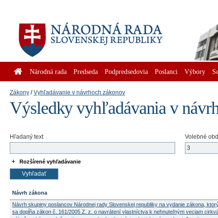
Národná rada
Predseda
Podpredsedovia
Poslanci
Výbory
S
Zákony
Vyhľadávanie v návrhoch zákonov
Výsledky vyhľadávania v návr
Hľadaný text
Volebné ob
Rozšírené vyhľadávanie
Návrh zákona
Návrh skupiny poslancov Národnej rady Slovenskej republiky na vydanie zákona, kto
sa dopĺňa zákon č. 161/2005 Z. z. o navrátení vlastníctva k nehnuteľným veciam cirkv