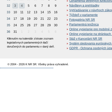
Oznámenia verejných funkcion
Návštevy a prehliadky
32
3
4
5
6
7
8
9
Vyhľadávanie v návrhoch záko
33
10
11
12
13
14
15
16
Týždeň v parlamente
34
17
18
19
20
21
22
23
Fotogaléria NR SR
Parlamentná knižnica
35
24
25
26
27
28
29
30
Online vysielanie pre mobilné 
36
31
1
2
3
4
5
6
Online vysielanie na stránkac
Kliknutím na kalendár získate zoznam
Stáž v Kancelárii NR SR
legislatívnych parlamentných tlačí
Systém sledovania európskych z
doručených do parlamentu v daný deň.
GDPR - Ochrana osobných údajo
© 2004 - 2026 K NR SR. Všetky práva vyhradené.