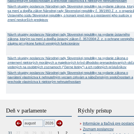
náboženským spoločnostiam a prechode vlastníctva k niektorým nehnuteľnostiam
Návrh skupiny poslancov Národnej rady Slovenskej republiky na vydanie zákona, kto
sa mení a dopĺňa zákon Národnej rady Slovenskej republiky č. 38/1993 Z. z. o organizá
Ústavného súdu Slovenskej republiky, o konaní pred ním a o postavení jeho sudcov v
znení neskorších predpisov
Návrh skupiny poslancov Národnej rady Slovenskej republiky na vydanie ústavného
zákona, ktorým sa mení a dopĺňa ústavný zákon č. 357/2004 Z. z. o ochrane verejnéh
záujmu pri výkone funkcií verejných funkcionárov
Návrh skupiny poslancov Národnej rady Slovenskej republiky na vydanie zákona o
zmiernení niektorých morálnych a majetkových krívd dlhodobo prenasledovaných obč
vedených na osobitných zoznamoch ("čierne listiny") a ich rodinných príslušníkov
Návrh skupiny poslancov Národnej rady Slovenskej republiky na vydanie zákona o
navrátení vlastníctva k nehnuteľným veciam cirkvám a náboženským spoločnostiam a
prechode vlastníctva k niektorým nehnuteľnostiam
Deň v parlamente
Rýchly prístup
Informácie a tlačivá pre poslan
Zoznam poslancov
31
27
28
29
30
31
1
2