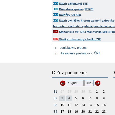
Návrh zákona (65 KB)
Dôvodová správa (17 KB)
Doložky (20 KB)
Návrh vyhlášky, ktorou sa mení a dopĺňa v
hodnotení žiadostí o vydanie povolenia na p
Stanovisko MF SR a stanovisko MH SR (8
Všetky dokumenty v balíku ZIP
Legislatívny proces
Hlasovania poslancov o ČPT
Deň v parlamente
31
27
28
29
30
31
1
2
32
3
4
5
6
7
8
9
33
10
11
12
13
14
15
16
34
17
18
19
20
21
22
23