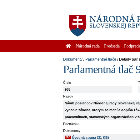
Národná rada
Predseda
Podpreds
Dokumenty
Parlamentné tlače
Detaily parl
Parlamentná tlač 
Číslo
T
985
Názov
Návrh poslancov Národnej rady Slovenskej 
vydanie zákona, ktorým sa mení a dopĺňa zákon
pracovníkoch, stavovských organizáciách v z
Poznámka
Dokumenty
Úvodná strana (31 KB)