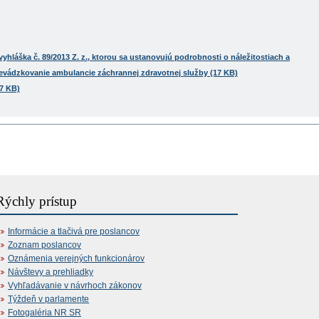
yhláška č. 89/2013 Z. z., ktorou sa ustanovujú podrobnosti o náležitostiach a
revádzkovanie ambulancie záchrannej zdravotnej služby (17 KB)
7 KB)
Rýchly prístup
Informácie a tlačivá pre poslancov
Zoznam poslancov
Oznámenia verejných funkcionárov
Návštevy a prehliadky
Vyhľadávanie v návrhoch zákonov
Týždeň v parlamente
Fotogaléria NR SR