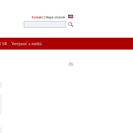
Kontakt
|
Mapa stránok
R SR
Verejnosť a médiá