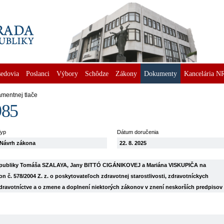
edovia
Poslanci
Výbory
Schôdze
Zákony
Dokumenty
Kancelária N
amentnej tlače
985
yp
Dátum doručenia
Návrh zákona
22. 8. 2025
republiky Tomáša SZALAYA, Jany BITTÓ CIGÁNIKOVEJ a Mariána VISKUPIČA na
 č. 578/2004 Z. z. o poskytovateľoch zdravotnej starostlivosti, zdravotníckych
dravotníctve a o zmene a doplnení niektorých zákonov v znení neskorších predpisov