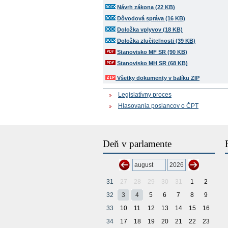
Návrh zákona (22 KB)
Dôvodová správa (16 KB)
Doložka vplyvov (18 KB)
Doložka zlučiteľnosti (39 KB)
Stanovisko MF SR (90 KB)
Stanovisko MH SR (68 KB)
Všetky dokumenty v balíku ZIP
Legislatívny proces
Hlasovania poslancov o ČPT
Deň v parlamente
31
27
28
29
30
31
1
2
32
3
4
5
6
7
8
9
33
10
11
12
13
14
15
16
34
17
18
19
20
21
22
23