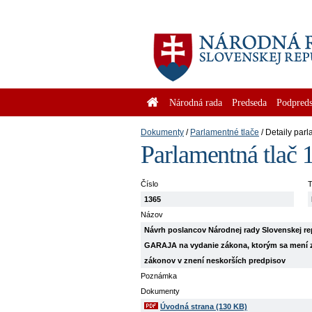
Národná rada
Predseda
Podpreds
Dokumenty
Parlamentné tlače
Detaily parl
Parlamentná tlač 
Číslo
T
1365
Názov
Návrh poslancov Národnej rady Slovenskej
GARAJA na vydanie zákona, ktorým sa mení zák
zákonov v znení neskorších predpisov
Poznámka
Dokumenty
Úvodná strana (130 KB)