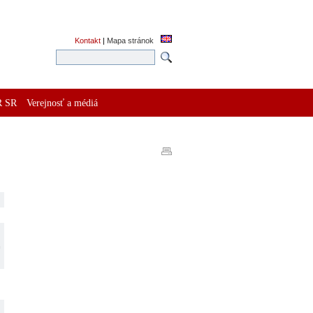
Kontakt
|
Mapa stránok
R SR
Verejnosť a médiá
h