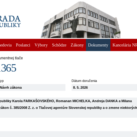
edovia
Poslanci
Výbory
Schôdze
Zákony
Dokumenty
Kancelária N
amentnej tlače
1365
yp
Dátum doručenia
Návrh zákona
8. 5. 2026
 republiky Karola FARKAŠOVSKÉHO, Romanan MICHELKA, Andreja DANKA a Milana
on č. 385/2008 Z. z. o Tlačovej agentúre Slovenskej republiky a o zmene niektorýc