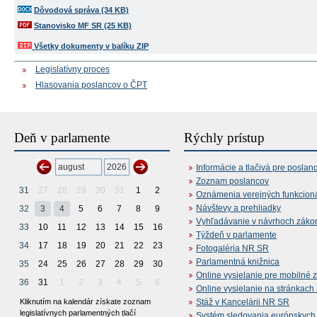
Dôvodová správa (34 KB)
Stanovisko MF SR (25 KB)
Všetky dokumenty v balíku ZIP
Legislatívny proces
Hlasovania poslancov o ČPT
Deň v parlamente
Rýchly prístup
Informácie a tlačivá pre poslan
Zoznam poslancov
31
27
28
29
30
31
1
2
Oznámenia verejných funkcion
Návštevy a prehliadky
32
3
4
5
6
7
8
9
Vyhľadávanie v návrhoch záko
33
10
11
12
13
14
15
16
Týždeň v parlamente
34
17
18
19
20
21
22
23
Fotogaléria NR SR
Parlamentná knižnica
35
24
25
26
27
28
29
30
Online vysielanie pre mobilné 
36
31
1
2
3
4
5
6
Online vysielanie na stránkac
Kliknutím na kalendár získate zoznam
Stáž v Kancelárii NR SR
legislatívnych parlamentných tlačí
Systém sledovania európskych z