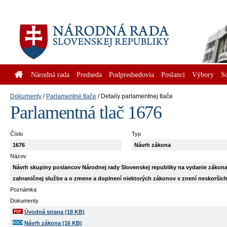
Národná rada
Predseda
Podpredsedovia
Poslanci
Výbory
S
Dokumenty
Parlamentné tlače
Detaily parlamentnej tlače
Parlamentná tlač 1676
Číslo
Typ
1676
Návrh zákona
Názov
Návrh skupiny poslancov Národnej rady Slovenskej republiky na vydanie zákona,
zahraničnej službe a o zmene a doplnení niektorých zákonov v znení neskoršic
Poznámka
Dokumenty
Úvodná strana (18 KB)
Návrh zákona (16 KB)