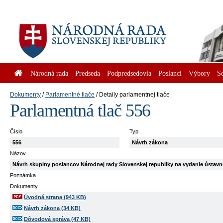
Národná rada
Predseda
Podpredsedovia
Poslanci
Výbory
S
Dokumenty
Parlamentné tlače
Detaily parlamentnej tlače
Parlamentná tlač 556
Číslo
Typ
556
Návrh zákona
Názov
Návrh skupiny poslancov Národnej rady Slovenskej republiky na vydanie ústav
Poznámka
Dokumenty
Úvodná strana (943 KB)
Návrh zákona (34 KB)
Dôvodová správa (47 KB)