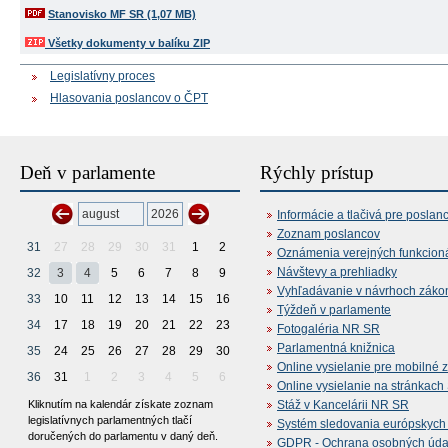
Stanovisko MF SR (1,07 MB)
Všetky dokumenty v balíku ZIP
Legislatívny proces
Hlasovania poslancov o ČPT
Deň v parlamente
Rýchly prístup
Informácie a tlačivá pre poslan
Zoznam poslancov
31
27
28
29
30
31
1
2
Oznámenia verejných funkcion
Návštevy a prehliadky
32
3
4
5
6
7
8
9
Vyhľadávanie v návrhoch záko
33
10
11
12
13
14
15
16
Týždeň v parlamente
34
17
18
19
20
21
22
23
Fotogaléria NR SR
Parlamentná knižnica
35
24
25
26
27
28
29
30
Online vysielanie pre mobilné 
36
31
1
2
3
4
5
6
Online vysielanie na stránkac
Kliknutím na kalendár získate zoznam
Stáž v Kancelárii NR SR
legislatívnych parlamentných tlačí
Systém sledovania európskych z
doručených do parlamentu v daný deň.
GDPR - Ochrana osobných údajo