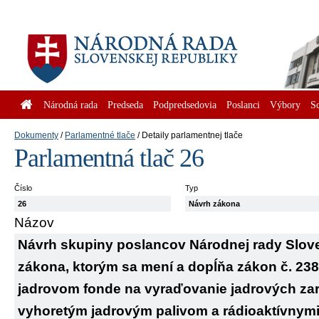
Národná rada
Predseda
Podpredsedovia
Poslanci
Výbory
S
Dokumenty
Parlamentné tlače
Detaily parlamentnej tlače
Parlamentná tlač 26
Číslo
Typ
26
Návrh zákona
Názov
Návrh skupiny poslancov Národnej rady Slove
zákona, ktorým sa mení a dopĺňa zákon č. 238
jadrovom fonde na vyraďovanie jadrových zar
vyhoretým jadrovým palivom a rádioaktívnym