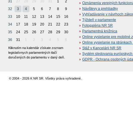
31
27
28
29
30
31
1
2
Oznámenia verejných funkcion
Návštevy a prehliadky
32
3
4
5
6
7
8
9
Vyhľadávanie v návrhoch záko
33
10
11
12
13
14
15
16
Týždeň v parlamente
34
17
18
19
20
21
22
23
Fotogaléria NR SR
Parlamentná knižnica
35
24
25
26
27
28
29
30
Online vysielanie pre mobilné 
36
31
1
2
3
4
5
6
Online vysielanie na stránkac
Kliknutím na kalendár získate zoznam
Stáž v Kancelárii NR SR
legislatívnych parlamentných tlačí
Systém sledovania európskych z
doručených do parlamentu v daný deň.
GDPR - Ochrana osobných údajo
© 2004 - 2026 K NR SR. Všetky práva vyhradené.