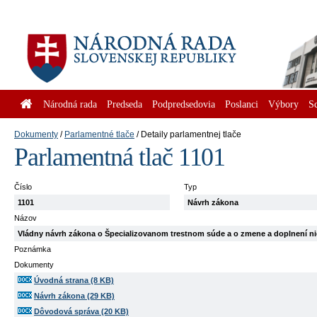
Národná rada
Predseda
Podpredsedovia
Poslanci
Výbory
S
Dokumenty
Parlamentné tlače
Detaily parlamentnej tlače
Parlamentná tlač 1101
Číslo
Typ
1101
Návrh zákona
Názov
Vládny návrh zákona o Špecializovanom trestnom súde a o zmene a doplnení n
Poznámka
Dokumenty
Úvodná strana (8 KB)
Návrh zákona (29 KB)
Dôvodová správa (20 KB)