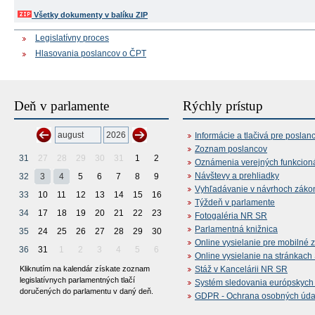
Všetky dokumenty v balíku ZIP
Legislatívny proces
Hlasovania poslancov o ČPT
Deň v parlamente
Rýchly prístup
Informácie a tlačivá pre poslan
Zoznam poslancov
31
27
28
29
30
31
1
2
Oznámenia verejných funkcion
Návštevy a prehliadky
32
3
4
5
6
7
8
9
Vyhľadávanie v návrhoch záko
33
10
11
12
13
14
15
16
Týždeň v parlamente
34
17
18
19
20
21
22
23
Fotogaléria NR SR
Parlamentná knižnica
35
24
25
26
27
28
29
30
Online vysielanie pre mobilné 
36
31
1
2
3
4
5
6
Online vysielanie na stránkac
Kliknutím na kalendár získate zoznam
Stáž v Kancelárii NR SR
legislatívnych parlamentných tlačí
Systém sledovania európskych z
doručených do parlamentu v daný deň.
GDPR - Ochrana osobných údajo