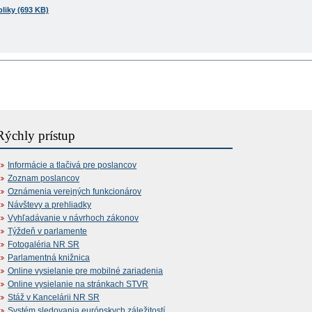
liky (693 KB)
Rýchly prístup
Informácie a tlačivá pre poslancov
Zoznam poslancov
Oznámenia verejných funkcionárov
Návštevy a prehliadky
Vyhľadávanie v návrhoch zákonov
Týždeň v parlamente
Fotogaléria NR SR
Parlamentná knižnica
Online vysielanie pre mobilné zariadenia
Online vysielanie na stránkach STVR
Stáž v Kancelárii NR SR
Systém sledovania európskych záležitostí