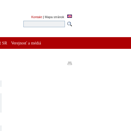
Kontakt
|
Mapa stránok
R SR
Verejnosť a médiá