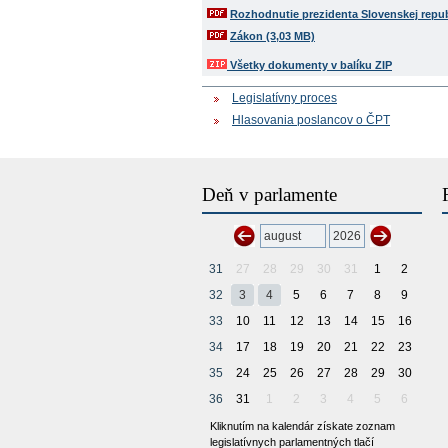
Rozhodnutie prezidenta Slovenskej repub
Zákon (3,03 MB)
Všetky dokumenty v balíku ZIP
Legislatívny proces
Hlasovania poslancov o ČPT
Deň v parlamente
31
27
28
29
30
31
1
2
32
3
4
5
6
7
8
9
33
10
11
12
13
14
15
16
34
17
18
19
20
21
22
23
35
24
25
26
27
28
29
30
36
31
1
2
3
4
5
6
Kliknutím na kalendár získate zoznam
legislatívnych parlamentných tlačí