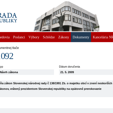
edovia
Poslanci
Výbory
Schôdze
Zákony
Dokumenty
Kancelária N
amentnej tlače
1092
yp
Dátum doručenia
Návrh zákona
21. 5. 2009
pĺňa zákon Slovenskej národnej rady č 138/1991 Zb. o majetku obcí v znení neskorších
ákonov, vrátený prezidentom Slovenskej republiky na opätovné prerokovanie