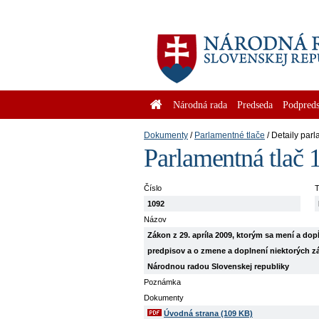
Národná rada
Predseda
Podpreds
Dokumenty
Parlamentné tlače
Detaily parl
Parlamentná tlač 
Číslo
T
1092
Názov
Zákon z 29. apríla 2009, ktorým sa mení a do
predpisov a o zmene a doplnení niektorých z
Národnou radou Slovenskej republiky
Poznámka
Dokumenty
Úvodná strana (109 KB)