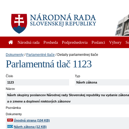
Národná rada
Predseda
Podpredsedovia
Poslanci
Výbory
S
Dokumenty
Parlamentné tlače
Detaily parlamentnej tlače
Parlamentná tlač 1123
Číslo
Typ
1123
Návrh zákona
Názov
Návrh skupiny poslancov Národnej rady Slovenskej republiky na vydanie zákona,
a o zmene a doplnení niektorých zákonov
Poznámka
Dokumenty
Úvodná strana (104 KB)
Návrh zákona (12 KB)