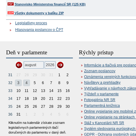
Stanovisko Ministerstva financií SR (125 KB)
Všetky dokumenty v balíku ZIP
Legislatívny proces
Hlasovania poslancov o ČPT
Deň v parlamente
Rýchly prístup
Informácie a tlačivá pre poslan
Zoznam poslancov
31
27
28
29
30
31
1
2
Oznámenia verejných funkcion
Návštevy a prehliadky
32
3
4
5
6
7
8
9
Vyhľadávanie v návrhoch záko
33
10
11
12
13
14
15
16
Týždeň v parlamente
34
17
18
19
20
21
22
23
Fotogaléria NR SR
Parlamentná knižnica
35
24
25
26
27
28
29
30
Online vysielanie pre mobilné 
36
31
1
2
3
4
5
6
Online vysielanie na stránkac
Kliknutím na kalendár získate zoznam
Stáž v Kancelárii NR SR
legislatívnych parlamentných tlačí
Systém sledovania európskych z
doručených do parlamentu v daný deň.
GDPR - Ochrana osobných údajo