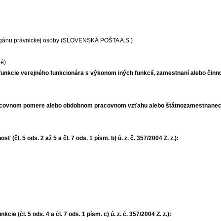
rgánu právnickej osoby (SLOVENSKÁ POŠTA A.S.)
né)
kcie verejného funkcionára s výkonom iných funkcií, zamestnaní alebo činností 
vnom pomere alebo obdobnom pracovnom vzťahu alebo štátnozamestnaneckom v
čl. 5 ods. 2 až 5 a čl. 7 ods. 1 písm. b) ú. z. č. 357/2004 Z. z.):
e (čl. 5 ods. 4 a čl. 7 ods. 1 písm. c) ú. z. č. 357/2004 Z. z.):