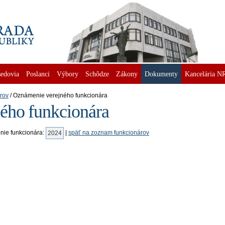
edovia
Poslanci
Výbory
Schôdze
Zákony
Dokumenty
Kancelária N
rov
Oznámenie verejného funkcionára
ého funkcionára
enie funkcionára:
|
späť na zoznam funkcionárov