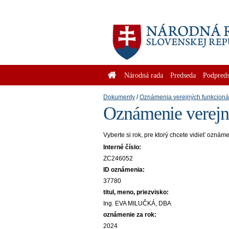
Národná rada
Predseda
Podpreds
Dokumenty
Oznámenia verejných funkcioná
Oznámenie verejn
Vyberte si rok, pre ktorý chcete vidieť oznám
Interné číslo:
ZC246052
ID oznámenia:
37780
titul, meno, priezvisko:
Ing. EVA MILUČKÁ, DBA
oznámenie za rok:
2024