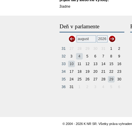
prijaté dary alebo iné výhody:
žiadne
Deň v parlamente
31
27
28
29
30
31
1
2
32
3
4
5
6
7
8
9
33
10
11
12
13
14
15
16
34
17
18
19
20
21
22
23
35
24
25
26
27
28
29
30
36
31
1
2
3
4
5
6
© 2004 - 2026 K NR SR. Všetky práva vyhraden