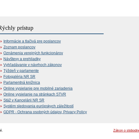
Rýchly prístup
Informácie a tlačivá pre poslancov
Zoznam poslancov
Oznámenia verejných funkcionárov
Návštevy a prehliadky
Vyhľadávanie v návrhoch zákonov
Týždeň v parlamente
Fotogaléria NR SR
Parlamentná knižnica
Online vysielanie pre mobilné zariadenia
Online vysielanie na stránkach STVR
Stáž v Kancelárii NR SR
Systém sledovania európskych záležitostí
GDPR - Ochrana osobných údajov, Privacy Policy
é.
Zákon o slobodn