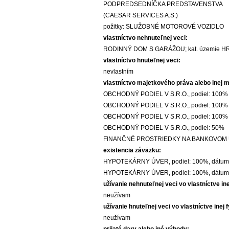
PODPREDSEDNÍČKA PREDSTAVENSTVA
(CAESAR SERVICES A.S.)
požitky: SLUŽOBNÉ MOTOROVÉ VOZIDLO
vlastníctvo nehnuteľnej veci:
RODINNÝ DOM S GARÁŽOU; kat. územie HRN
vlastníctvo hnuteľnej veci:
nevlastním
vlastníctvo majetkového práva alebo inej 
OBCHODNÝ PODIEL V S.R.O., podiel: 100%
OBCHODNÝ PODIEL V S.R.O., podiel: 100%
OBCHODNÝ PODIEL V S.R.O., podiel: 100%
OBCHODNÝ PODIEL V S.R.O., podiel: 50%
FINANČNÉ PROSTRIEDKY NA BANKOVOM ÚČ
existencia záväzku:
HYPOTEKÁRNY ÚVER, podiel: 100%, dátum v
HYPOTEKÁRNY ÚVER, podiel: 100%, dátum v
užívanie nehnuteľnej veci vo vlastníctve ine
neužívam
užívanie hnuteľnej veci vo vlastníctve inej 
neužívam