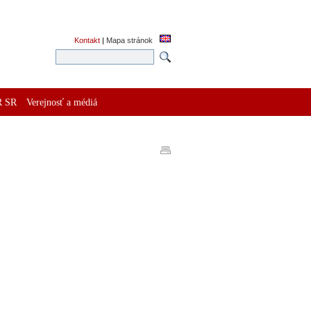
Kontakt
|
Mapa stránok
R SR
Verejnosť a médiá