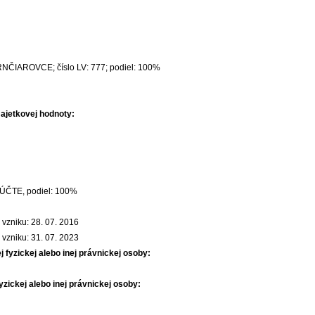
ČIAROVCE; číslo LV: 777; podiel: 100%
majetkovej hodnoty:
TE, podiel: 100%
zniku: 28. 07. 2016
zniku: 31. 07. 2023
j fyzickej alebo inej právnickej osoby:
fyzickej alebo inej právnickej osoby: