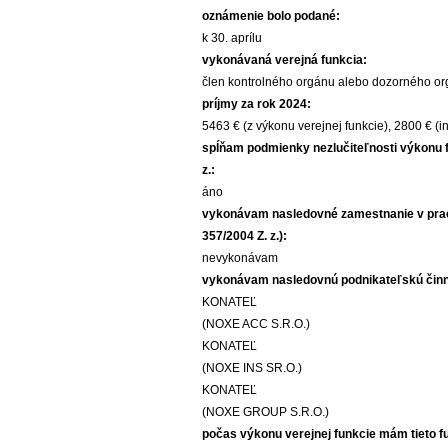
oznámenie bolo podané:
k 30. aprílu
vykonávaná verejná funkcia:
člen kontrolného orgánu alebo dozorného o
príjmy za rok 2024:
5463 € (z výkonu verejnej funkcie), 2800 € (i
spĺňam podmienky nezlučiteľnosti výkonu fun
z.:
áno
vykonávam nasledovné zamestnanie v praco
357/2004 Z. z.):
nevykonávam
vykonávam nasledovnú podnikateľskú činnosť (
KONATEĽ
(NOXE ACC S.R.O.)
KONATEĽ
(NOXE INS SR.O.)
KONATEĽ
(NOXE GROUP S.R.O.)
počas výkonu verejnej funkcie mám tieto funkci