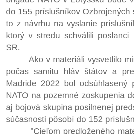
do 155 príslušníkov Ozbrojených 
to z návrhu na vyslanie príslušní
ktorý v stredu schválili poslanc
SR.
Ako v materiáli vysvetlilo minis
počas samitu hláv štátov a pr
Madride 2022 bol odsúhlasený 
NATO na pozemné zoskupenia do v
aj bojová skupina posilnenej preds
súčasnosti pôsobí do 152 prísluš
"Cieľom predloženého materiál