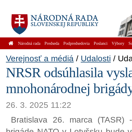
Národná rada
Predseda
Podpredsedovia
Poslanci
Výbory
S
Verejnosť a médiá
Udalosti
Uda
NRSR odsúhlasila vysl
mnohonárodnej brigád
26. 3. 2025 11:22
Bratislava 26. marca (TASR) 
brigáde NATO v Lotyšsku bude v