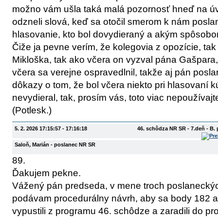
možno vám ušla taká malá pozornosť hneď na úv
odzneli slová, keď sa otočil smerom k nám poslan
hlasovanie, kto bol dovydieraný a akým spôsobo
Čiže ja pevne verím, že kolegovia z opozície, tak
Mikloška, tak ako včera on vyzval pána Gašpara
včera sa verejne ospravedlnil, takže aj pán pos
dôkazy o tom, že bol včera niekto pri hlasovan
nevydieral, tak, prosím vás, toto viac nepoužívaj
(Potlesk.)
5. 2. 2026 17:15:57 - 17:16:18
46. schôdza NR SR - 7.deň - B.
Saloň, Marián
- poslanec NR SR
89.
Ďakujem pekne.
Vážený pán predseda, v mene troch poslaneck
podávam procedurálny návrh, aby sa body 182 
vypustili z programu 46. schôdze a zaradili do 