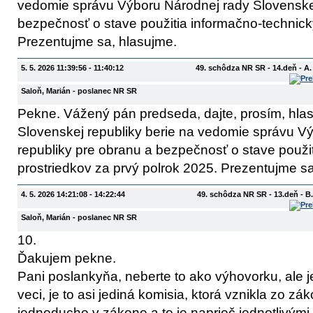
vedomie správu Výboru Národnej rady Slovenskej
bezpečnosť o stave použitia informačno-technick
Prezentujme sa, hlasujme.
5. 5. 2026 11:39:56 - 11:40:12
49. schôdza NR SR - 14.deň - A
Saloň, Marián
- poslanec NR SR
Pekne. Vážený pán predseda, dajte, prosím, hla
Slovenskej republiky berie na vedomie správu V
republiky pre obranu a bezpečnosť o stave použi
prostriedkov za prvý polrok 2025. Prezentujme s
4. 5. 2026 14:21:08 - 14:22:44
49. schôdza NR SR - 13.deň - 
Saloň, Marián
- poslanec NR SR
10.
Ďakujem pekne.
Pani poslankyňa, neberte to ako výhovorku, ale je
veci, je to asi jediná komisia, ktorá vznikla zo z
jednoducho v zákone a to je naprieč jednotlivými 