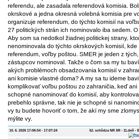
referendu, ale zasadala referendová komisia. Boli 
okrskové a jedna okresná volebná komisia pre vo
organizuje referendum, do týchto komisií na voľ
27 politických strán ich nominovalo iba sedem. O
Aby som sa nedotkol žiadnej politickej strany, kt
nenominovala do týchto okrskových komisií, kde 
referendum, voľby poštou. SMER je jeden z tých, 
zástupcov nominoval. Takže o čom sa my tu bav
akých problémoch obsadzovania komisií v zahran
ani komisie vlastné doma? A my sa tu ideme baviť
komplikovať voľbu poštou zo zahraničia, keď ani p
schopné nanominovať do komisií, aby kontroloval
prebehlo správne, tak nie je schopné si nanomino
vy tu budete hovoriť o tom, že akí my sme zlomys
mýlite vy.
10. 6. 2026 17:06:54 - 17:07:24
52. schôdza NR SR - 11.deň - 