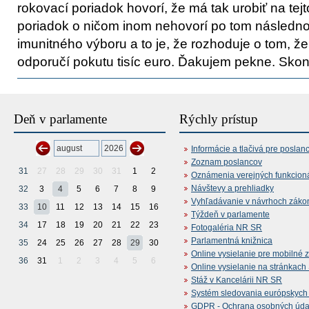
rokovací poriadok hovorí, že má tak urobiť na tej
poriadok o ničom inom nehovorí po tom násled
imunitného výboru a to je, že rozhoduje o tom, ž
odporučí pokutu tisíc euro. Ďakujem pekne. Skon
Deň v parlamente
Rýchly prístup
Informácie a tlačivá pre poslan
Zoznam poslancov
31
27
28
29
30
31
1
2
Oznámenia verejných funkcion
Návštevy a prehliadky
32
3
4
5
6
7
8
9
Vyhľadávanie v návrhoch záko
33
10
11
12
13
14
15
16
Týždeň v parlamente
34
17
18
19
20
21
22
23
Fotogaléria NR SR
Parlamentná knižnica
35
24
25
26
27
28
29
30
Online vysielanie pre mobilné 
36
31
1
2
3
4
5
6
Online vysielanie na stránkac
Stáž v Kancelárii NR SR
Systém sledovania európskych z
GDPR - Ochrana osobných údajo