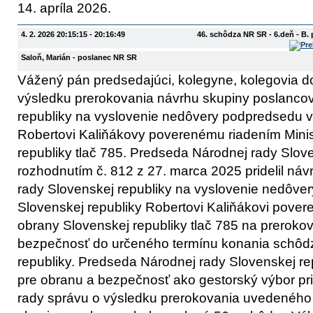
14. apríla 2026.
4. 2. 2026 20:15:15 - 20:16:49
46. schôdza NR SR - 6.deň - B.
Saloň, Marián
- poslanec NR SR
Vážený pán predsedajúci, kolegyne, kolegovia do
výsledku prerokovania návrhu skupiny poslanco
republiky na vyslovenie nedôvery podpredsedu v
Robertovi Kaliňákovy poverenému riadením Minis
republiky tlač 785. Predseda Národnej rady Slove
rozhodnutím č. 812 z 27. marca 2025 pridelil ná
rady Slovenskej republiky na vyslovenie nedôve
Slovenskej republiky Robertovi Kaliňákovi pover
obrany Slovenskej republiky tlač 785 na preroko
bezpečnosť do určeného termínu konania schôdz
republiky. Predseda Národnej rady Slovenskej rep
pre obranu a bezpečnosť ako gestorský výbor pr
rady správu o výsledku prerokovania uvedeného