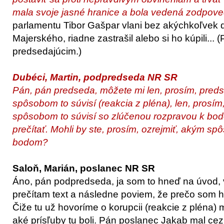
mala svoje jasné hranice a bola vedená zodpov
parlamentu Tibor Gašpar vlani bez akýchkoľvek d
Majerského, riadne zastrašil alebo si ho kúpili...
predsedajúcim.)
Dubéci, Martin, podpredseda NR SR
Pán, pán predseda, môžete mi len, prosím, pred
spôsobom to súvisí (reakcia z pléna), len, prosí
spôsobom to súvisí so zlúčenou rozpravou k bo
prečítať. Mohli by ste, prosím, ozrejmiť, akým s
bodom?
Saloň, Marián, poslanec NR SR
Áno, pán podpredseda, ja som to hneď na úvod,
prečítam text a následne poviem, že prečo som ho
Čiže tu už hovoríme o korupcii (reakcie z pléna
aké prísľuby tu boli. Pán poslanec Jakab mal cez