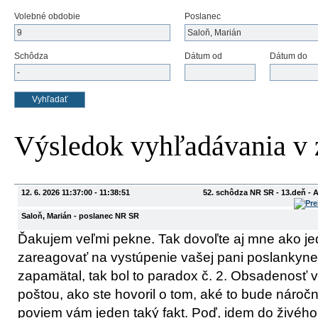
Volebné obdobie
Poslanec
Schôdza
Dátum od
Dátum do
Výsledok vyhľadávania v
12. 6. 2026 11:37:00 - 11:38:51
52. schôdza NR SR - 13.deň - 
Saloň, Marián
- poslanec NR SR
Ďakujem veľmi pekne. Tak dovoľte aj mne ako j
zareagovať na vystúpenie vašej pani poslankyne 
zapamätal, tak bol to paradox č. 2. Obsadenosť 
poštou, ako ste hovoril o tom, aké to bude náročn
poviem vám jeden taký fakt. Poď, idem do živého