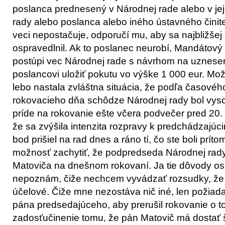
poslanca prednesený v Národnej rade alebo v jej
rady alebo poslanca alebo iného ústavného činit
veci nepostačuje, odporučí mu, aby sa najbližšej
ospravedlnil. Ak to poslanec neurobí, Mandátový
postúpi vec Národnej rade s návrhom na uznese
poslancovi uložiť pokutu vo výške 1 000 eur. Mo
lebo nastala zvláštna situácia, že podľa časovéh
rokovacieho dňa schôdze Národnej rady bol vyso
príde na rokovanie ešte včera podvečer pred 20.
že sa zvýšila intenzita rozpravy k predchádzajúc
bod prišiel na rad dnes a ráno tí, čo ste boli príto
možnosť zachytiť, že podpredseda Národnej rady 
Matoviča na dnešnom rokovaní. Ja tie dôvody o
nepoznám, čiže nechcem vyvádzať rozsudky, že či
účelové. Čiže mne nezostáva nič iné, len požia
pána predsedajúceho, aby prerušil rokovanie o 
zadosťučinenie tomu, že pán Matovič má dostať š