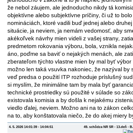
že nebol záujem, ale jednoducho nikdy tá komisia 
objektívne alebo subjektívne príčiny, či už to bo
nomináciách, ktoré vadili buď jednej alebo druhe
situácie, ja neviem, ja nemám vedomosť, aby sm
akékoľvek návrhy mien videli z vašej strany, zatia
predmetom rokovania výboru, bola, vznikla nejak
áno, poďme sa baviť o nejakých menách, ale zati
zberateľom týchto vlastne mien by mal byť výbor
možno len taká vsuvka nakoniec, že nazýval by s
veď predsa o použití ITP rozhoduje príslušný su
si myslím, že minimálne tam by mala byť garancia
technické prostriedky sú použité v súlade so zák
existovala komisia a by došla k nejakému zisteniu
viedlo ďalej, neviem. Možno ani na to zákon celk
na to, aby konštatovala niečo, že do akej miery 
4. 5. 2026 14:01:39 - 14:04:51
49. schôdza NR SR - 13.deň - B