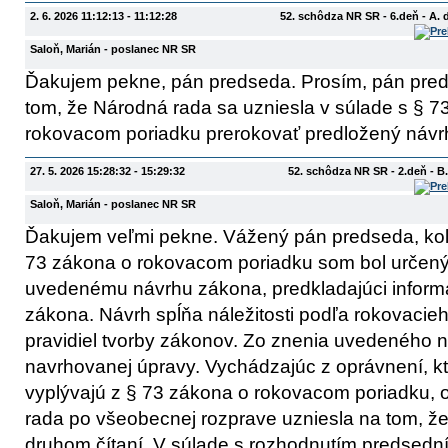
2. 6. 2026 11:12:13 - 11:12:28
52. schôdza NR SR - 6.deň - A.
Saloň, Marián
- poslanec NR SR
Ďakujem pekne, pán predseda. Prosím, pán preds
tom, že Národná rada sa uzniesla v súlade s § 7
rokovacom poriadku prerokovať predložený návrh
27. 5. 2026 15:28:32 - 15:29:32
52. schôdza NR SR - 2.deň - 
Saloň, Marián
- poslanec NR SR
Ďakujem veľmi pekne. Vážený pán predseda, kole
73 zákona o rokovacom poriadku som bol určený
uvedenému návrhu zákona, predkladajúci inform
zákona. Návrh spĺňa náležitosti podľa rokovacieh
pravidiel tvorby zákonov. Zo znenia uvedeného n
navrhovanej úpravy. Vychádzajúc z oprávnení, k
vyplývajú z § 73 zákona o rokovacom poriadku,
rada po všeobecnej rozprave uzniesla na tom, že
druhom čítaní. V súlade s rozhodnutím predsedn