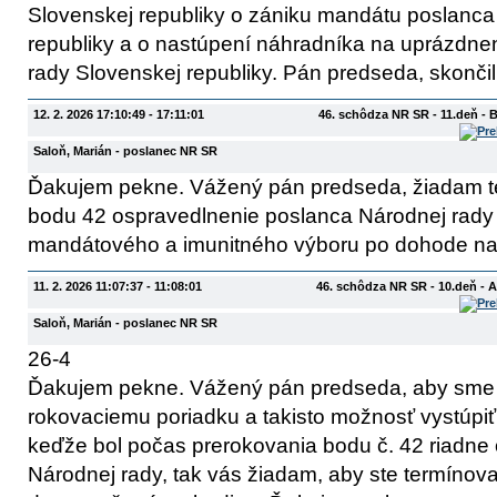
Slovenskej republiky o zániku mandátu poslanca
republiky a o nastúpení náhradníka na uprázdn
rady Slovenskej republiky. Pán predseda, skonči
12. 2. 2026 17:10:49 - 17:11:01
46. schôdza NR SR - 11.deň - 
Saloň, Marián
- poslanec NR SR
Ďakujem pekne. Vážený pán predseda, žiadam t
bodu 42 ospravedlnenie poslanca Národnej rady
mandátového a imunitného výboru po dohode na 
11. 2. 2026 11:07:37 - 11:08:01
46. schôdza NR SR - 10.deň - 
Saloň, Marián
- poslanec NR SR
26-4
Ďakujem pekne. Vážený pán predseda, aby sme 
rokovaciemu poriadku a takisto možnosť vystúpiť
keďže bol počas prerokovania bodu č. 42 riadn
Národnej rady, tak vás žiadam, aby ste termínov