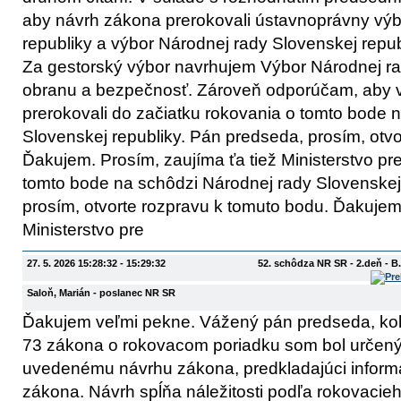
aby návrh zákona prerokovali ústavnoprávny výb
republiky a výbor Národnej rady Slovenskej repu
Za gestorský výbor navrhujem Výbor Národnej ra
obranu a bezpečnosť. Zároveň odporúčam, aby 
prerokovali do začiatku rokovania o tomto bode 
Slovenskej republiky. Pán predseda, prosím, otv
Ďakujem. Prosím, zaujíma ťa tiež Ministerstvo p
tomto bode na schôdzi Národnej rady Slovenskej
prosím, otvorte rozpravu k tomuto bodu. Ďakujem.
Ministerstvo pre
27. 5. 2026 15:28:32 - 15:29:32
52. schôdza NR SR - 2.deň - 
Saloň, Marián
- poslanec NR SR
Ďakujem veľmi pekne. Vážený pán predseda, kole
73 zákona o rokovacom poriadku som bol určený
uvedenému návrhu zákona, predkladajúci inform
zákona. Návrh spĺňa náležitosti podľa rokovacieh