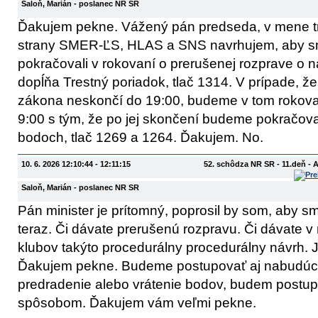
Saloň, Marián
- poslanec NR SR
Ďakujem pekne. Vážený pán predseda, v mene t
strany SMER-ĽS, HLAS a SNS navrhujem, aby s
pokračovali v rokovaní o prerušenej rozprave o 
dopĺňa Trestný poriadok, tlač 1314. V prípade, ž
zákona neskončí do 19:00, budeme v tom rokovan
9:00 s tým, že po jej skončení budeme pokračov
bodoch, tlač 1269 a 1264. Ďakujem. No.
10. 6. 2026 12:10:44 - 12:11:15
52. schôdza NR SR - 11.deň - 
Saloň, Marián
- poslanec NR SR
Pán minister je prítomný, poprosil by som, aby s
teraz. Či dávate prerušenú rozpravu. Či dávate 
klubov takýto procedurálny procedurálny návrh.
Ďakujem pekne. Budeme postupovať aj nabudúce
predradenie alebo vrátenie bodov, budem postu
spôsobom. Ďakujem vám veľmi pekne.