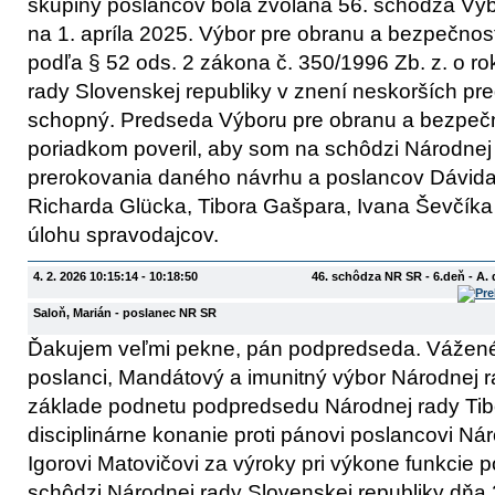
skupiny poslancov bola zvolaná 56. schôdza Vý
na 1. apríla 2025. Výbor pre obranu a bezpečnos
podľa § 52 ods. 2 zákona č. 350/1996 Zb. z. o 
rady Slovenskej republiky v znení neskorších pr
schopný. Predseda Výboru pre obranu a bezpeč
poriadkom poveril, aby som na schôdzi Národnej 
prerokovania daného návrhu a poslancov Dávid
Richarda Glücka, Tibora Gašpara, Ivana Ševčíka a 
úlohu spravodajcov.
4. 2. 2026 10:15:14 - 10:18:50
46. schôdza NR SR - 6.deň - A
Saloň, Marián
- poslanec NR SR
Ďakujem veľmi pekne, pán podpredseda. Vážené
poslanci, Mandátový a imunitný výbor Národnej r
základe podnetu podpredsedu Národnej rady Tib
disciplinárne konanie proti pánovi poslancovi Ná
Igorovi Matovičovi za výroky pri výkone funkcie
schôdzi Národnej rady Slovenskej republiky dňa 