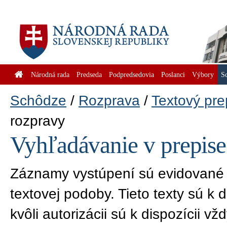
Národná rada
Predseda
Podpredsedovia
Poslanci
Výbory
S
Schôdze
Rozprava
Textový pre
rozpravy
Vyhľadávanie v prepise
Záznamy vystúpení sú evidované 
textovej podoby. Tieto texty sú k 
kvôli autorizácii sú k dispozícii 