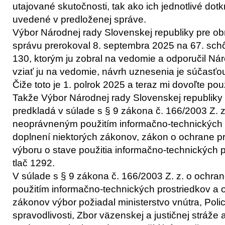
utajované skutočnosti, tak ako ich jednotlivé dotk
uvedené v predloženej správe.
Výbor Národnej rady Slovenskej republiky pre 
správu prerokoval 8. septembra 2025 na 67. schôdz
130, ktorým ju zobral na vedomie a odporučil Nár
vziať ju na vedomie, návrh uznesenia je súčasťo
Čiže toto je 1. polrok 2025 a teraz mi dovoľte pou
Takže Výbor Národnej rady Slovenskej republiky
predkladá v súlade s § 9 zákona č. 166/2003 Z. 
neoprávneným použitím informačno-technických 
doplnení niektorých zákonov, zákon o ochrane 
výboru o stave použitia informačno-technických p
tlač 1292.
V súlade s § 9 zákona č. 166/2003 Z. z. o ochr
použitím informačno-technických prostriedkov a 
zákonov výbor požiadal ministerstvo vnútra, Polic
spravodlivosti, Zbor väzenskej a justičnej stráže a