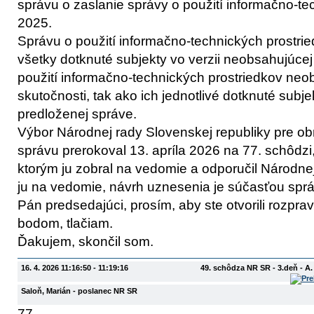
správu o zaslanie správy o použití informačno-te
2025.
Správu o použití informačno-technických prostrie
všetky dotknuté subjekty vo verzii neobsahujúcej
použití informačno-technických prostriedkov ne
skutočnosti, tak ako ich jednotlivé dotknuté subje
predloženej správe.
Výbor Národnej rady Slovenskej republiky pre 
správu prerokoval 13. apríla 2026 na 77. schôdzi, 
ktorým ju zobral na vedomie a odporučil Národnej
ju na vedomie, návrh uznesenia je súčasťou sprá
Pán predsedajúci, prosím, aby ste otvorili rozpr
bodom, tlačiam.
Ďakujem, skončil som.
16. 4. 2026 11:16:50 - 11:19:16
49. schôdza NR SR - 3.deň - A
Saloň, Marián
- poslanec NR SR
77.