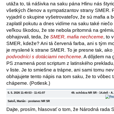
utáža to, tá nášivka na saku pána Hlinu nás štyrid
všetkých členov a sympatizantov strany SMER. Pr
vyjadril o skupine vyšetrovateľov, že sú mafia a 
zaplatil pokutu a dnes vidíme na saku také nieč
veľkou škodou, že ste nebola prítomná na grémiu
obhajovali, teda, že
SMER, mafia nechceme
, to
SMER, kdeže? Ani tá červená farba, ani s tým 
je myslené k strane SMER. To je presne tak, ako 
podvodníci s dotáciami nechceme
. A dôjdem na 
PS znamená post scriptum z latinského prekladu
v liste. Je to smiešne a trápne, ani sami tomu nev
obhajujete tento nápis na tom saku, že to vôbec 
chápeme. (Potlesk.)
5. 5. 2026 11:40:53 - 11:41:07
49. schôdza NR SR - 14.deň - A
Saloň, Marián
- poslanec NR SR
Dajte, prosím, hlasovať o tom, že Národná rada S