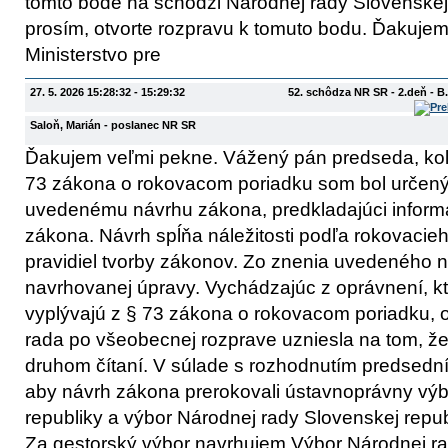
tomto bode na schôdzi Národnej rady Slovenskej
prosím, otvorte rozpravu k tomuto bodu. Ďakujem.
Ministerstvo pre
27. 5. 2026 15:28:32 - 15:29:32
52. schôdza NR SR - 2.deň - 
Saloň, Marián
- poslanec NR SR
Ďakujem veľmi pekne. Vážený pán predseda, kole
73 zákona o rokovacom poriadku som bol určený
uvedenému návrhu zákona, predkladajúci inform
zákona. Návrh spĺňa náležitosti podľa rokovacieh
pravidiel tvorby zákonov. Zo znenia uvedeného n
navrhovanej úpravy. Vychádzajúc z oprávnení, k
vyplývajú z § 73 zákona o rokovacom poriadku,
rada po všeobecnej rozprave uzniesla na tom, že
druhom čítaní. V súlade s rozhodnutím predsedn
aby návrh zákona prerokovali ústavnoprávny výb
republiky a výbor Národnej rady Slovenskej repu
Za gestorský výbor navrhujem Výbor Národnej ra