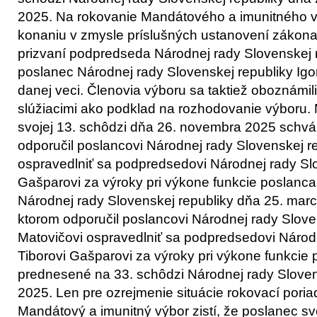
2025. Na rokovanie Mandátového a imunitného v
konaniu v zmysle príslušných ustanovení zákona
prizvaní podpredseda Národnej rady Slovenskej 
poslanec Národnej rady Slovenskej republiky Igor 
danej veci. Členovia výboru sa taktiež oboznámi
slúžiacimi ako podklad na rozhodovanie výboru.
svojej 13. schôdzi dňa 26. novembra 2025 schvál
odporučil poslancovi Národnej rady Slovenskej re
ospravedlniť sa podpredsedovi Národnej rady Slo
Gašparovi za výroky pri výkone funkcie poslanc
Národnej rady Slovenskej republiky dňa 25. marc
ktorom odporučil poslancovi Národnej rady Sloven
Matovičovi ospravedlniť sa podpredsedovi Národn
Tiborovi Gašparovi za výroky pri výkone funkcie
prednesené na 33. schôdzi Národnej rady Slovens
2025. Len pre ozrejmenie situácie rokovací poria
Mandátový a imunitný výbor zistí, že poslanec sv