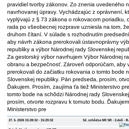
pravidiel tvorby zákonov. Zo znenia uvedeného n
navrhovanej úpravy. Vychádzajúc z oprávnení, k
vyplývajú z § 73 zákona o rokovacom poriadku,
rada po všeobecnej rozprave uzniesla na tom, že
druhom čítaní. V súlade s rozhodnutím predsedn
aby návrh zákona prerokovali ústavnoprávny výb
republiky a výbor Národnej rady Slovenskej repu
Za gestorský výbor navrhujem Výbor Národnej ra
obranu a bezpečnosť. Zároveň odporúčam, aby 
prerokovali do začiatku rokovania o tomto bode 
Slovenskej republiky. Pán predseda, prosím, otv
Ďakujem. Prosím, zaujíma ťa tiež Ministerstvo p
tomto bode na schôdzi Národnej rady Slovenskej
prosím, otvorte rozpravu k tomuto bodu. Ďakujem.
Ministerstvo pre
27. 5. 2026 15:28:32 - 15:29:32
52. schôdza NR SR - 2.deň - 