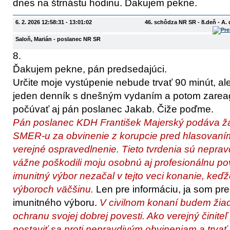
dnes na štrnástu hodinu. Ďakujem pekne.
6. 2. 2026 12:58:31 - 13:01:02
46. schôdza NR SR - 8.deň - A
Saloň, Marián
- poslanec NR SR
8.
Ďakujem pekne, pán predsedajúci.
Určite moje vystúpenie nebude trvať 90 minút, ale
jeden denník s dnešným vydaním a potom zareag
počúvať aj pán poslanec Jakab. Čiže poďme.
Pán poslanec KDH František Majerský podáva ž
SMER-u za obvinenie z korupcie pred hlasovaním
verejné ospravedlnenie. Tieto tvrdenia sú nepra
vážne poškodili moju osobnú aj profesionálnu po
imunitný výbor nezačal v tejto veci konanie, keďž
výboroch väčšinu.
Len pre informáciu, ja som p
imunitného výboru.
V civilnom konaní budem žia
ochranu svojej dobrej povesti.
Ako verejný činit
postaviť sa proti nepravdivým obvineniam a trvať 