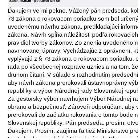
Saloň, Marián
- poslanec NR SR
Ďakujem veľmi pekne. Vážený pán predseda, kole
73 zákona o rokovacom poriadku som bol určený
uvedenému návrhu zákona, predkladajúci inform
zákona. Návrh spĺňa náležitosti podľa rokovacieh
pravidiel tvorby zákonov. Zo znenia uvedeného n
navrhovanej úpravy. Vychádzajúc z oprávnení, k
vyplývajú z § 73 zákona o rokovacom poriadku,
rada po všeobecnej rozprave uzniesla na tom, že
druhom čítaní. V súlade s rozhodnutím predsedn
aby návrh zákona prerokovali ústavnoprávny výb
republiky a výbor Národnej rady Slovenskej repu
Za gestorský výbor navrhujem Výbor Národnej ra
obranu a bezpečnosť. Zároveň odporúčam, aby 
prerokovali do začiatku rokovania o tomto bode 
Slovenskej republiky. Pán predseda, prosím, otv
Ďakujem. Prosím, zaujíma ťa tiež Ministerstvo p