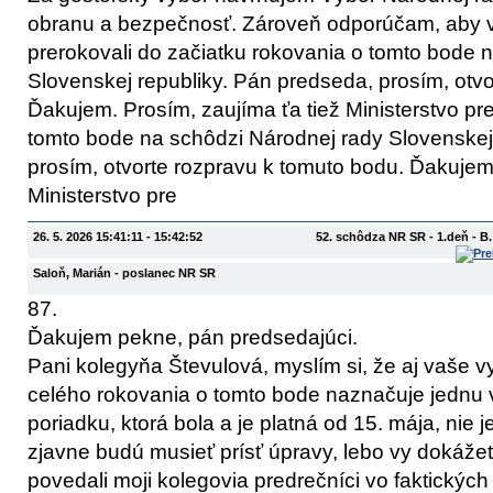
obranu a bezpečnosť. Zároveň odporúčam, aby 
prerokovali do začiatku rokovania o tomto bode 
Slovenskej republiky. Pán predseda, prosím, otv
Ďakujem. Prosím, zaujíma ťa tiež Ministerstvo p
tomto bode na schôdzi Národnej rady Slovenskej
prosím, otvorte rozpravu k tomuto bodu. Ďakujem.
Ministerstvo pre
26. 5. 2026 15:41:11 - 15:42:52
52. schôdza NR SR - 1.deň - B
Saloň, Marián
- poslanec NR SR
87.
Ďakujem pekne, pán predsedajúci.
Pani kolegyňa Števulová, myslím si, že aj vaše vy
celého rokovania o tomto bode naznačuje jednu 
poriadku, ktorá bola a je platná od 15. mája, nie j
zjavne budú musieť prísť úpravy, lebo vy dokážete
povedali moji kolegovia predrečníci vo faktických