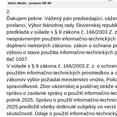
Saloň, Marián
- poslanec NR SR
2.
Ďakujem pekne. Vážený pán predsedajúci, vážen
poslanci, Výbor Národnej rady Slovenskej republ
predkladá v súlade s § 9 zákona č. 166/2003 Z. 
neoprávneným použitím informačno-technických 
doplnení niektorých zákonov, zákon o ochrane 
výboru o stave použitia informačno-technických p
tlač 1007.
V súlade s § 9 zákona č. 166/2003 Z. z. o ochr
použitím informačno-technických prostriedkov a 
zákonov výbor požiadal ministerstvo vnútra, Polic
spravodlivosti, Zbor väzenskej a justičnej stráže a
správu o zaslanie správy o použití informačno-te
polrok 2025. Správu o použití informačno-technic
2025 predložili všetky dotknuté subjekty vo verz
skutočnosti. Údaje o použití informačno-technic