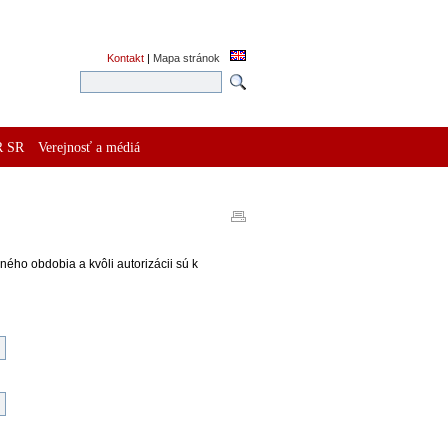
Kontakt
|
Mapa stránok
R SR
Verejnosť a médiá
ného obdobia a kvôli autorizácii sú k