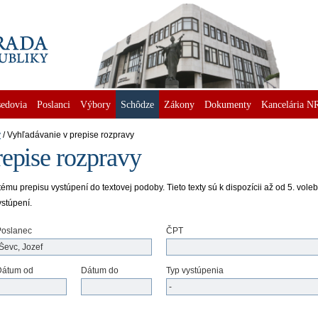
edovia
Poslanci
Výbory
Schôdze
Zákony
Dokumenty
Kancelária N
y
Vyhľadávanie v prepise rozpravy
epise rozpravy
u prepisu vystúpení do textovej podoby. Tieto texty sú k dispozícii až od 5. voleb
ystúpení.
Poslanec
ČPT
Dátum od
Dátum do
Typ vystúpenia