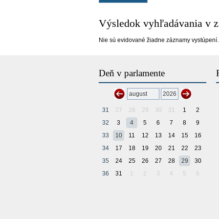
Výsledok vyhľadávania v 
Nie sú evidované žiadne záznamy vystúpení.
Deň v parlamente
31
27
28
29
30
31
1
2
32
3
4
5
6
7
8
9
33
10
11
12
13
14
15
16
34
17
18
19
20
21
22
23
35
24
25
26
27
28
29
30
36
31
1
2
3
4
5
6