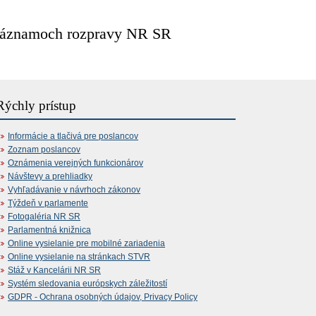
záznamoch rozpravy NR SR
Rýchly prístup
Informácie a tlačivá pre poslancov
Zoznam poslancov
Oznámenia verejných funkcionárov
Návštevy a prehliadky
Vyhľadávanie v návrhoch zákonov
Týždeň v parlamente
Fotogaléria NR SR
Parlamentná knižnica
Online vysielanie pre mobilné zariadenia
Online vysielanie na stránkach STVR
Stáž v Kancelárii NR SR
Systém sledovania európskych záležitostí
GDPR - Ochrana osobných údajov, Privacy Policy