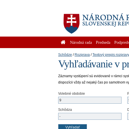
Národná rada
Predseda
Podpreds
Schôdze
Rozprava
Textový prepis rozprav
Vyhľadávanie v pr
Záznamy vystúpení sú evidované v rámci systém
dispozícii vždy až nejaký čas po samotnom v
Volebné obdobie
Schôdza