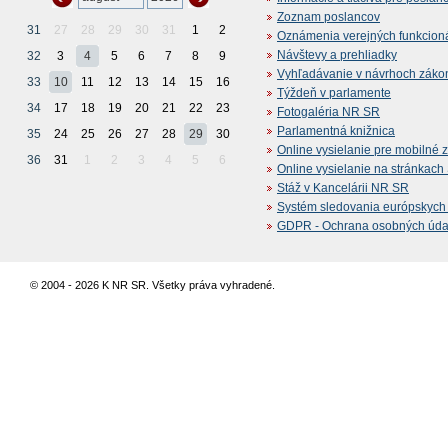
Zoznam poslancov
31
27
28
29
30
31
1
2
Oznámenia verejných funkcion
Návštevy a prehliadky
32
3
4
5
6
7
8
9
Vyhľadávanie v návrhoch záko
33
10
11
12
13
14
15
16
Týždeň v parlamente
34
17
18
19
20
21
22
23
Fotogaléria NR SR
Parlamentná knižnica
35
24
25
26
27
28
29
30
Online vysielanie pre mobilné 
36
31
1
2
3
4
5
6
Online vysielanie na stránkac
Stáž v Kancelárii NR SR
Systém sledovania európskych z
GDPR - Ochrana osobných údajo
© 2004 - 2026 K NR SR. Všetky práva vyhradené.