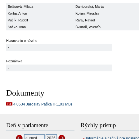
Belásová, Milada
Damborská, Marta
Korba, Anton
Kotian, Miroslav
Pučík, Rudolf
Rafaj, Rafael
Šaško, Ivan
Švidroň, Valentín
Hlasovanie o návrhu
-
Poznámka
-
Dokumenty
4 0534 Jaroslav Paška II (1,03 MB)
Deň v parlamente
Rýchly prístup
Informácie a tlačivá pre poslan