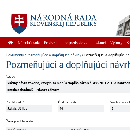
Národná rada
Predseda
Podpredsedovia
Poslanci
Výbory
S
Dokumenty
Pozmeňujúce a doplňujúce návrhy
Pozmeňujúci a doplňujúci ná
Pozmeňujúci a doplňujúci návr
Názov
Vládny návrh zákona, ktorým sa mení a dopĺňa zákon č. 483/2001 Z. z. o bankác
menia a dopĺňajú niektoré zákony
Predkladateľ
Číslo schôdze
Volebné obdo
Jakab, Július
46
9
Ďalší predkladatelia
Šipoš, Michal
Matovič, Igor