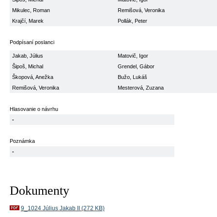
Mikulec, Roman
Remišová, Veronika
Krajčí, Marek
Pollák, Peter
Podpísaní poslanci
Jakab, Július
Matovič, Igor
Šipoš, Michal
Grendel, Gábor
Škopová, Anežka
Bužo, Lukáš
Remišová, Veronika
Mesterová, Zuzana
Hlasovanie o návrhu
-
Poznámka
-
Dokumenty
9_1024 Július Jakab II (272 KB)