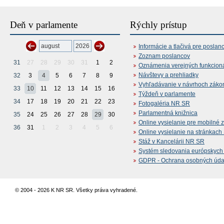
Deň v parlamente
Rýchly prístup
Informácie a tlačivá pre poslan
Zoznam poslancov
31
27
28
29
30
31
1
2
Oznámenia verejných funkcion
Návštevy a prehliadky
32
3
4
5
6
7
8
9
Vyhľadávanie v návrhoch záko
33
10
11
12
13
14
15
16
Týždeň v parlamente
34
17
18
19
20
21
22
23
Fotogaléria NR SR
Parlamentná knižnica
35
24
25
26
27
28
29
30
Online vysielanie pre mobilné 
36
31
1
2
3
4
5
6
Online vysielanie na stránkac
Stáž v Kancelárii NR SR
Systém sledovania európskych z
GDPR - Ochrana osobných údajo
© 2004 - 2026 K NR SR. Všetky práva vyhradené.