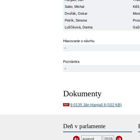
Sabo, Michal
Kišš
Dvořák, Oskar
Mest
Petrík, Simona
Pros
Luščíková, Darina
Gažo
Hlasovanie o návrhu
-
Poznámka
-
Dokumenty
9 0135 Ján Hargaš II (102 KB)
Deň v parlamente