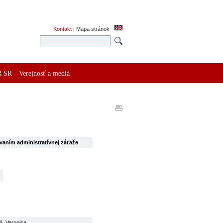
Kontakt
|
Mapa stránok
R SR
Verejnosť a médiá
vaním administratívnej záťaže
á, Veronika