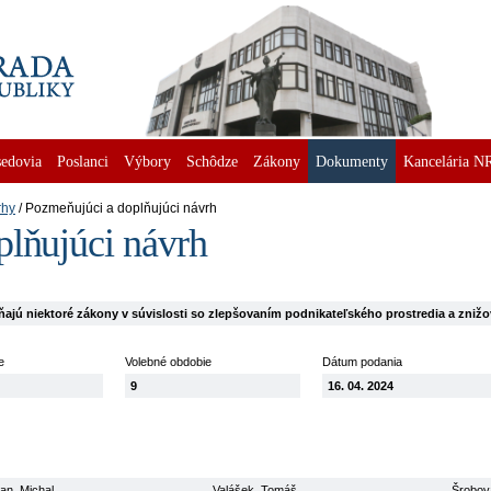
edovia
Poslanci
Výbory
Schôdze
Zákony
Dokumenty
Kancelária N
rhy
Pozmeňujúci a doplňujúci návrh
plňujúci návrh
ajú niektoré zákony v súvislosti so zlepšovaním podnikateľského prostredia a znižo
e
Volebné obdobie
Dátum podania
9
16. 04. 2024
an, Michal
Valášek, Tomáš
Šrobov