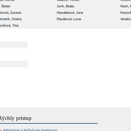
, Štefan
Jurík, Beáta
Nash, N
erová, Zuzana
Hanuliaková, Jana
Kosová,
tredník, Ondrej
Plaváková, Lucia
Vesláro
vičová, Tina
Rýchly prístup
Informácie a tlačivá pre poslancov