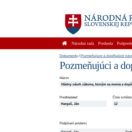
Národná rada
Predseda
Podpreds
Dokumenty
Pozmeňujúce a doplňujúce náv
Pozmeňujúci a do
Názov
Vládny návrh zákona, ktorým sa menia a dopĺň
Predkladateľ
Číslo schôdz
Hargaš, Ján
12
Podpísaní poslanci
Hargaš, Ján
Trub