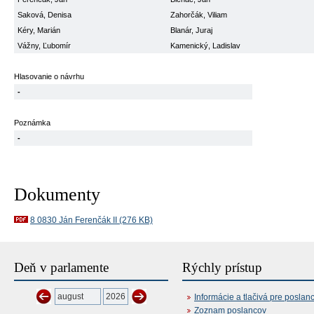
Saková, Denisa
Zahorčák, Viliam
Kéry, Marián
Blanár, Juraj
Vážny, Ľubomír
Kamenický, Ladislav
Hlasovanie o návrhu
-
Poznámka
-
Dokumenty
8 0830 Ján Ferenčák II (276 KB)
Deň v parlamente
Rýchly prístup
Informácie a tlačivá pre poslan
Zoznam poslancov