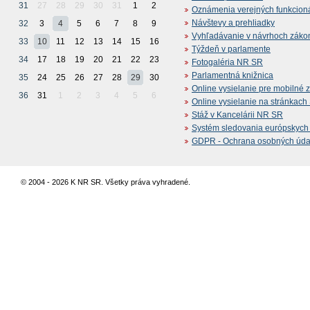
31
27
28
29
30
31
1
2
Oznámenia verejných funkcion
Návštevy a prehliadky
32
3
4
5
6
7
8
9
Vyhľadávanie v návrhoch záko
33
10
11
12
13
14
15
16
Týždeň v parlamente
34
17
18
19
20
21
22
23
Fotogaléria NR SR
Parlamentná knižnica
35
24
25
26
27
28
29
30
Online vysielanie pre mobilné 
36
31
1
2
3
4
5
6
Online vysielanie na stránkac
Stáž v Kancelárii NR SR
Systém sledovania európskych z
GDPR - Ochrana osobných údajo
© 2004 - 2026 K NR SR. Všetky práva vyhradené.