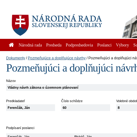
Národná rada
Predseda
Podpredsedovia
Poslanci
Výbory
S
Dokumenty
Pozmeňujúce a doplňujúce návrhy
Pozmeňujúci a doplňujúci ná
Pozmeňujúci a doplňujúci návr
Názov
Vládny návrh zákona o územnom plánovaní
Predkladateľ
Číslo schôdze
Volebné obdo
Ferenčák, Ján
60
8
Podpísaní poslanci
Ferenčák, Ján
Blcháč, Ján