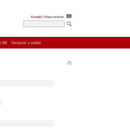
Kontakt
|
Mapa stránok
R SR
Verejnosť a médiá