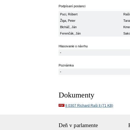
Podpísaní poslanci
Puci, Róbert
Raši
Žiga, Peter
Tara
Blcháč, Ján
Kmec
Ferenčák, Ján
Sako
Hlasovanie o návrhu
-
Poznámka
-
Dokumenty
8 0307 Richard Raši II (71 KB)
Deň v parlamente