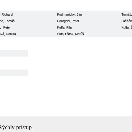
, Richard
Podmanický, Ján
Tomáš,
ba, Tomáš
Pellegrini, Peter
Laššák
, Peter
Kuffa, Filip
Kuffa, 
vá, Denisa
Šutaj Eštok, Matúš
Rýchly prístup