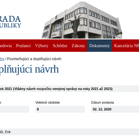
edovia
Poslanci
Výbory
Schôdze
Zákony
Dokumenty
Kancelária N
rhy
Pozmeňujúci a doplňujúci návrh
plňujúci návrh
k 2021 (Vládny návrh rozpočtu verejnej správy na roky 2021 až 2023)
e
Volebné obdobie
Dátum podania
8
02. 12. 2020
š, Erik