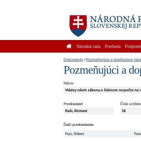
Národná rada
Predseda
Podpreds
Dokumenty
Pozmeňujúce a doplňujúce náv
Pozmeňujúci a do
Názov
Vládny návrh zákona o štátnom rozpočte na ro
Predkladateľ
Číslo schôdz
Raši, Richard
18
Ďalší predkladatelia
Puci, Róbert
Tomá