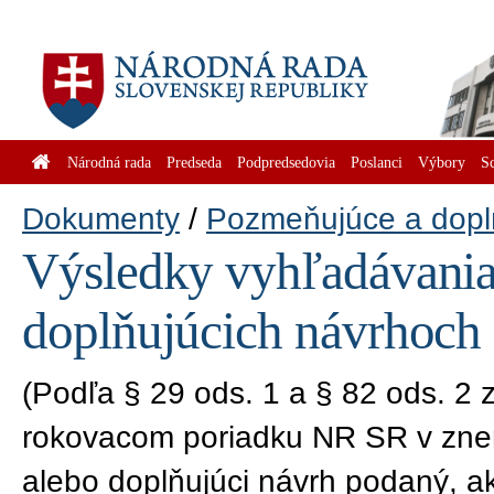
Národná rada
Predseda
Podpredsedovia
Poslanci
Výbory
S
Dokumenty
Pozmeňujúce a dopl
Výsledky vyhľadávania
doplňujúcich návrhoch
(Podľa § 29 ods. 1 a § 82 ods. 2
rokovacom poriadku NR SR v znen
alebo doplňujúci návrh podaný, a