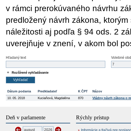
v rámci prerokúvaného návrhu zák
predložený návrh zákona, ktorým 
náležitosti aj podľa § 94 ods. 2 
uverejňuje v znení, v akom bol 
Hľadaný text
Volebné ob
Rozšírené vyhľadávanie
Dátum podania
Predkladateľ
K ČPT
Názov
10. 05. 2018
Kuciaňová, Magdaléna
870
Vládny návrh zákona o m
Deň v parlamente
Rýchly prístup
Informácie a tlačivá pre poslan