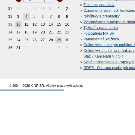
Zoznam poslancov
31
27
28
29
30
31
1
2
Oznámenia verejných funkcion
Návštevy a prehliadky
32
3
4
5
6
7
8
9
Vyhľadávanie v návrhoch záko
33
10
11
12
13
14
15
16
Týždeň v parlamente
34
17
18
19
20
21
22
23
Fotogaléria NR SR
Parlamentná knižnica
35
24
25
26
27
28
29
30
Online vysielanie pre mobilné 
36
31
1
2
3
4
5
6
Online vysielanie na stránkac
Stáž v Kancelárii NR SR
Systém sledovania európskych z
GDPR - Ochrana osobných údajo
© 2004 - 2026 K NR SR. Všetky práva vyhradené.