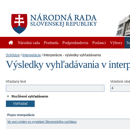
Národná rada
Predseda
Podpredsedovia
Poslanci
Výbory
S
Schôdze
Interpelácie
Interpelácie - výsledky vyhľadávania
Výsledky vyhľadávania v inter
Hľadaný text
Volebné ob
Rozšírené vyhľadávanie
Popis interpelácie
Vo veci zmien vo vysielaní Slovenského rozhlasu