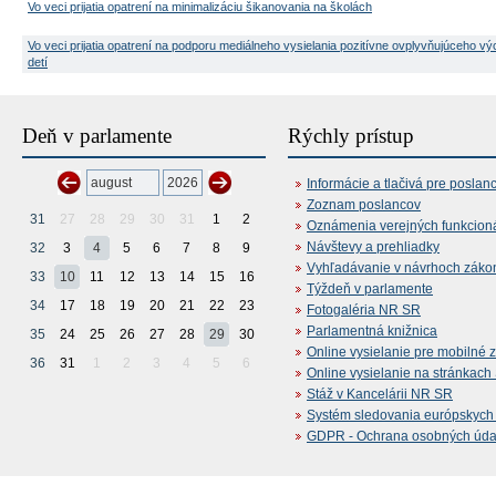
Vo veci prijatia opatrení na minimalizáciu šikanovania na školách
Vo veci prijatia opatrení na podporu mediálneho vysielania pozitívne ovplyvňujúceho v
detí
Deň v parlamente
Rýchly prístup
Informácie a tlačivá pre poslan
Zoznam poslancov
31
27
28
29
30
31
1
2
Oznámenia verejných funkcion
Návštevy a prehliadky
32
3
4
5
6
7
8
9
Vyhľadávanie v návrhoch záko
33
10
11
12
13
14
15
16
Týždeň v parlamente
34
17
18
19
20
21
22
23
Fotogaléria NR SR
Parlamentná knižnica
35
24
25
26
27
28
29
30
Online vysielanie pre mobilné 
36
31
1
2
3
4
5
6
Online vysielanie na stránkac
Stáž v Kancelárii NR SR
Systém sledovania európskych z
GDPR - Ochrana osobných údajo