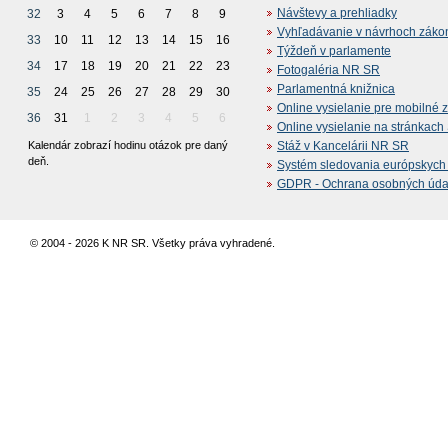
Návštevy a prehliadky
32
3
4
5
6
7
8
9
Vyhľadávanie v návrhoch záko
33
10
11
12
13
14
15
16
Týždeň v parlamente
34
17
18
19
20
21
22
23
Fotogaléria NR SR
Parlamentná knižnica
35
24
25
26
27
28
29
30
Online vysielanie pre mobilné 
36
31
1
2
3
4
5
6
Online vysielanie na stránkac
Kalendár zobrazí hodinu otázok pre daný
Stáž v Kancelárii NR SR
deň.
Systém sledovania európskych z
GDPR - Ochrana osobných údajo
© 2004 - 2026 K NR SR. Všetky práva vyhradené.