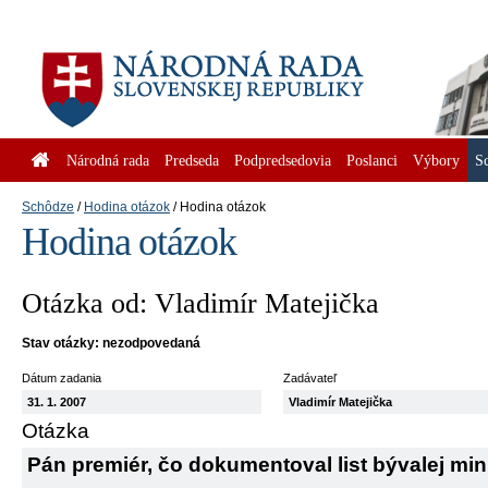
Národná rada
Predseda
Podpredsedovia
Poslanci
Výbory
S
Schôdze
Hodina otázok
Hodina otázok
Hodina otázok
Otázka od: Vladimír Matejička
Stav otázky: nezodpovedaná
Dátum zadania
Zadávateľ
31. 1. 2007
Vladimír Matejička
Otázka
Pán premiér, čo dokumentoval list bývalej mini