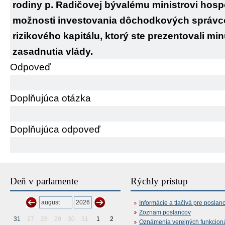
rodiny p. Radičovej bývalému ministrovi hosp
možnosti investovania dôchodkových správc
rizikového kapitálu, ktorý ste prezentovali m
zasadnutia vlády.
Odpoveď
Doplňujúca otázka
Doplňujúca odpoveď
Deň v parlamente
Rýchly prístup
Informácie a tlačivá pre poslan
Zoznam poslancov
31
27
28
29
30
31
1
2
Oznámenia verejných funkcion