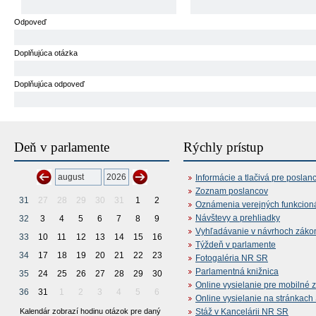
Odpoveď
Doplňujúca otázka
Doplňujúca odpoveď
Deň v parlamente
Rýchly prístup
Informácie a tlačivá pre poslan
Zoznam poslancov
31
27
28
29
30
31
1
2
Oznámenia verejných funkcion
Návštevy a prehliadky
32
3
4
5
6
7
8
9
Vyhľadávanie v návrhoch záko
33
10
11
12
13
14
15
16
Týždeň v parlamente
34
17
18
19
20
21
22
23
Fotogaléria NR SR
Parlamentná knižnica
35
24
25
26
27
28
29
30
Online vysielanie pre mobilné 
36
31
1
2
3
4
5
6
Online vysielanie na stránkac
Kalendár zobrazí hodinu otázok pre daný
Stáž v Kancelárii NR SR