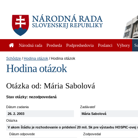
Národná rada
Predseda
Podpredsedovia
Poslanci
Výbory
S
Schôdze
Hodina otázok
Hodina otázok
Hodina otázok
Otázka od: Mária Sabolová
Stav otázky: nezodpovedaná
Dátum zadania
Zadávateľ
26. 2. 2003
Mária Sabolová
Otázka
V akom štádiu je rozhodovanie o pridelení 20 mil. Sk pre výstavbu HOSPIC-ovej 
Dátum odpovede
Zodpovedal