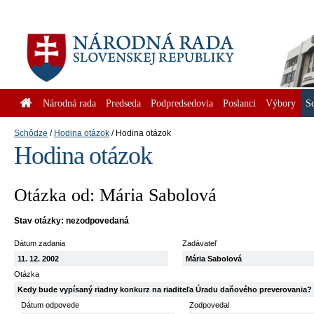
Národná rada
Predseda
Podpredsedovia
Poslanci
Výbory
S
Schôdze
Hodina otázok
Hodina otázok
Hodina otázok
Otázka od: Mária Sabolová
Stav otázky: nezodpovedaná
Dátum zadania
Zadávateľ
11. 12. 2002
Mária Sabolová
Otázka
Kedy bude vypísaný riadny konkurz na riaditeľa Úradu daňového preverovania?
Dátum odpovede
Zodpovedal