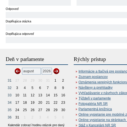
Odpoveď
Doplňujúca otázka
Doplňujúca odpoveď
Deň v parlamente
Rýchly prístup
Informácie a tlačivá pre poslan
Zoznam poslancov
31
27
28
29
30
31
1
2
Oznámenia verejných funkcion
Návštevy a prehliadky
32
3
4
5
6
7
8
9
Vyhľadávanie v návrhoch záko
33
10
11
12
13
14
15
16
Týždeň v parlamente
34
17
18
19
20
21
22
23
Fotogaléria NR SR
Parlamentná knižnica
35
24
25
26
27
28
29
30
Online vysielanie pre mobilné 
36
31
1
2
3
4
5
6
Online vysielanie na stránkac
Kalendár zobrazí hodinu otázok pre daný
Stáž v Kancelárii NR SR