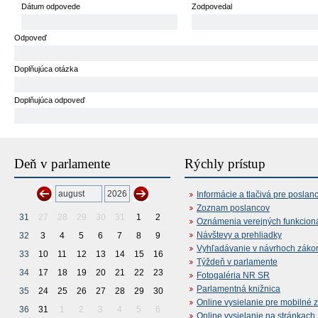
Dátum odpovede
Zodpovedal
Odpoveď
Doplňujúca otázka
Doplňujúca odpoveď
Deň v parlamente
Rýchly prístup
Informácie a tlačivá pre poslan
Zoznam poslancov
31
27
28
29
30
31
1
2
Oznámenia verejných funkcion
Návštevy a prehliadky
32
3
4
5
6
7
8
9
Vyhľadávanie v návrhoch záko
33
10
11
12
13
14
15
16
Týždeň v parlamente
34
17
18
19
20
21
22
23
Fotogaléria NR SR
Parlamentná knižnica
35
24
25
26
27
28
29
30
Online vysielanie pre mobilné 
36
31
1
2
3
4
5
6
Online vysielanie na stránkac