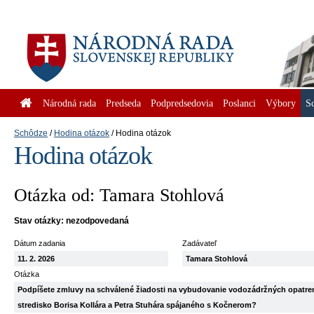
Národná rada
Predseda
Podpredsedovia
Poslanci
Výbory
S
Schôdze
Hodina otázok
Hodina otázok
Hodina otázok
Otázka od: Tamara Stohlová
Stav otázky: nezodpovedaná
Dátum zadania
Zadávateľ
11. 2. 2026
Tamara Stohlová
Otázka
Podpíšete zmluvy na schválené žiadosti na vybudovanie vodozádržných opatrení 
stredisko Borisa Kollára a Petra Stuhára spájaného s Kočnerom?