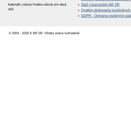
Kalendár zobrazí hodinu otázok pre daný
Stáž v Kancelárii NR SR
deň.
Systém sledovania európskych z
GDPR - Ochrana osobných údajo
© 2004 - 2026 K NR SR. Všetky práva vyhradené.