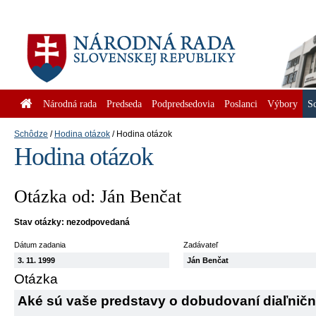
Národná rada
Predseda
Podpredsedovia
Poslanci
Výbory
S
Schôdze
Hodina otázok
Hodina otázok
Hodina otázok
Otázka od: Ján Benčat
Stav otázky: nezodpovedaná
Dátum zadania
Zadávateľ
3. 11. 1999
Ján Benčat
Otázka
Aké sú vaše predstavy o dobudovaní diaľničn