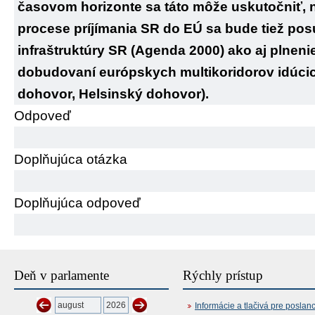
časovom horizonte sa táto môže uskutočniť,
procese príjímania SR do EÚ sa bude tiež po
infraštruktúry SR (Agenda 2000) ako aj plneni
dobudovaní európskych multikoridorov idúci
dohovor, Helsinský dohovor).
Odpoveď
Doplňujúca otázka
Doplňujúca odpoveď
Deň v parlamente
Rýchly prístup
Informácie a tlačivá pre poslan