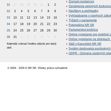
Zoznam poslancov
31
27
28
29
30
31
1
2
Oznámenia verejných funkcion
Návštevy a prehliadky
32
3
4
5
6
7
8
9
Vyhľadávanie v návrhoch záko
33
10
11
12
13
14
15
16
Týždeň v parlamente
34
17
18
19
20
21
22
23
Fotogaléria NR SR
Parlamentná knižnica
35
24
25
26
27
28
29
30
Online vysielanie pre mobilné 
36
31
1
2
3
4
5
6
Online vysielanie na stránkac
Kalendár zobrazí hodinu otázok pre daný
Stáž v Kancelárii NR SR
deň.
Systém sledovania európskych z
GDPR - Ochrana osobných údajo
© 2004 - 2026 K NR SR. Všetky práva vyhradené.