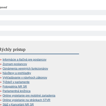
poveď
Rýchly prístup
Informácie a tlačivá pre poslancov
Zoznam poslancov
Oznámenia verejných funkcionárov
Návštevy a prehliadky
Vyhľadávanie v návrhoch zákonov
Týždeň v parlamente
Fotogaléria NR SR
Parlamentná knižnica
Online vysielanie pre mobilné zariadenia
Online vysielanie na stránkach STVR
Stáž v Kancelárii NR SR