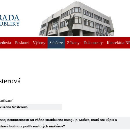
edovia
Poslanci
Výbory
Schôdze
Zákony
Dokumenty
Kancelária N
sterová
adávateľ
Zuzana Mesterová
usnej nehnuteľnosti od Vášho straníckeho kolegu p. Muňka, ktorú ste kúpili o
ej trhová hodnota podľa realitných maklérov?