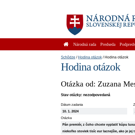
Národná rada
Predseda
Podpreds
Schôdze
Hodina otázok
Hodina otázok
Hodina otázok
Otázka od: Zuzana Me
Stav otázky: nezodpovedaná
Dátum zadania
Z
10. 1. 2024
Otázka
Pán premiér, z čoho chcete vyplatiť kúpu lux
niekoľko stoviek tisíc eur lacnejšie, ako je j