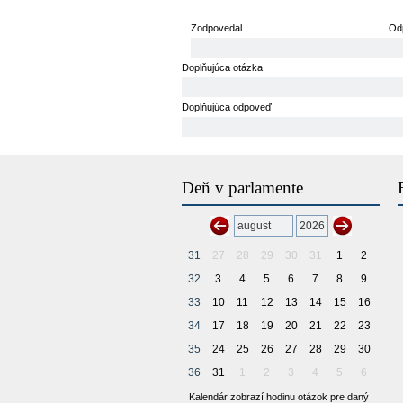
Zodpovedal
Od
Doplňujúca otázka
Doplňujúca odpoveď
Deň v parlamente
31
27
28
29
30
31
1
2
32
3
4
5
6
7
8
9
33
10
11
12
13
14
15
16
34
17
18
19
20
21
22
23
35
24
25
26
27
28
29
30
36
31
1
2
3
4
5
6
Kalendár zobrazí hodinu otázok pre daný