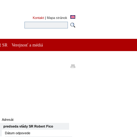
Kontakt
|
Mapa stránok
R SR
Verejnosť a médiá
Adresát
predseda vlády SR Robert Fico
Dátum odpovede