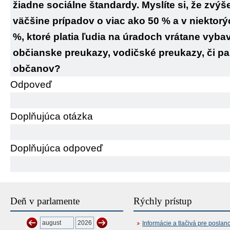
žiadne sociálne štandardy. Myslíte si, že zvý
väčšine prípadov o viac ako 50 % a v niektorý
%, ktoré platia ľudia na úradoch vrátane vyb
občianske preukazy, vodičské preukazy, či pa
občanov?
Odpoveď
Doplňujúca otázka
Doplňujúca odpoveď
Deň v parlamente
Rýchly prístup
Informácie a tlačivá pre poslan