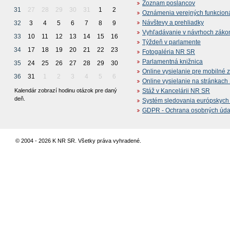
Zoznam poslancov
31
27
28
29
30
31
1
2
Oznámenia verejných funkcion
Návštevy a prehliadky
32
3
4
5
6
7
8
9
Vyhľadávanie v návrhoch záko
33
10
11
12
13
14
15
16
Týždeň v parlamente
34
17
18
19
20
21
22
23
Fotogaléria NR SR
Parlamentná knižnica
35
24
25
26
27
28
29
30
Online vysielanie pre mobilné 
36
31
1
2
3
4
5
6
Online vysielanie na stránkac
Kalendár zobrazí hodinu otázok pre daný
Stáž v Kancelárii NR SR
deň.
Systém sledovania európskych z
GDPR - Ochrana osobných údajo
© 2004 - 2026 K NR SR. Všetky práva vyhradené.