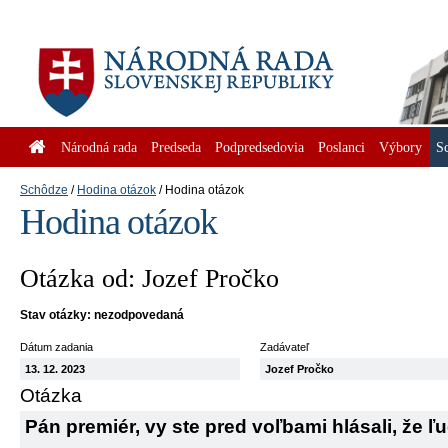
Národná rada
Predseda
Podpredsedovia
Poslanci
Výbory
S
Schôdze
Hodina otázok
Hodina otázok
Hodina otázok
Otázka od: Jozef Pročko
Stav otázky: nezodpovedaná
Dátum zadania
Zadávateľ
13. 12. 2023
Jozef Pročko
Otázka
Pán premiér, vy ste pred voľbami hlásali, že